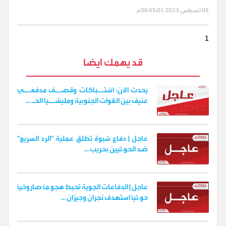
05 أغسطس, 2023 08:55:01 م
1
قد يهمك ايضا
يحدث الآن: اشتـ,ـباكات وقصـ,ـف مدفعـ,ـي
عنيف بين القوات الجنوبية ومليشـ,ـيا الحـ ...
عاجل | دفاع شبوة تطلق عملية "الرد السريع"
ضد الحو.ثيين بحريب ...
عاجل | الدفاعات الجوية تُحبط هجو.مًا صاروخيًا
حو.ثيًا استهدف نجران وجيزان ...