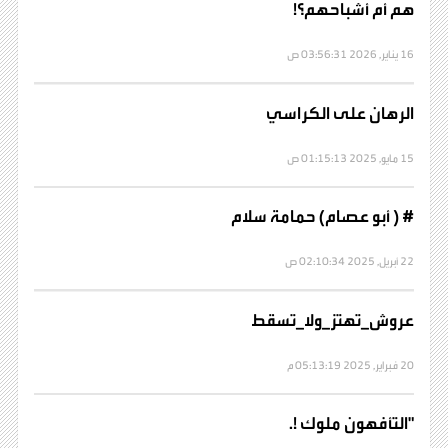
هم أم أشباحهم؟!
16 يناير, 2026 03:56:31 ص
الرهان على الكراسي
15 مايو, 2025 01:15:13 ص
# ( أبو عصام) حمامة سلام
22 أبريل, 2025 02:10:34 ص
عروش_تهتز_ولا_تسقط
20 فبراير, 2025 05:13:19 م
"التأفهون ملوك !.