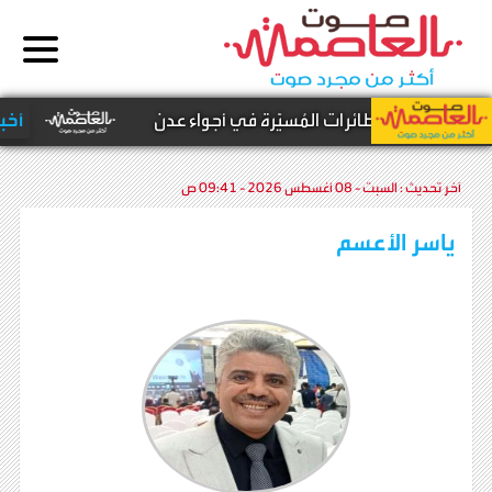
 عن إسقاط الطائرات المُسيّرة في أجواء عدن
أخبار م
آخر تحديث :
السبت - 08 أغسطس 2026 - 09:41 ص
ياسر الأعسم