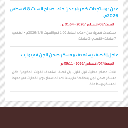
عدن : مستجدات كهرباء عدن حتى صباح السبت 8 اغسطس
2026م.
السبت/08/أغسطس/2026 - 01:54 ص
مستجدات كهرباء عدن – حتى الساعة 1:02 فجرا السبت 2026/8/8م ▪️ الطافي:
7 ساعات ▪️ اللاصي: 2 ساعات
عاجل | قصف يستهدف معسكر صحن الجن في مأرب.
الجمعة/07/أغسطس/2026 - 09:11 ص
أفادت مصادر محلية، قبل قليل، بأن قصفًا استهدف القوات الحكومية داخل
معسكر صحن الجن بمحافظة مأرب، ما أدى إلى سماع دوي انفجارات في محيط
المعسكر، وسط حالة