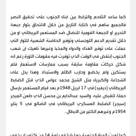
كما ساعد التلاحم والترابط بين أبناء الجنوب على تحقيق النصر
فالجميع ساهم في كتابة التاريخ من خلال الالتحاق بثوار جبهة
التحرير او الجبهة القومية للنضال ضد المستعمر البريطاني أو من
خلال تقديم الدعم اللوجستي وتوفير الحاضنة الشعبية للثوار التي
عملت على توفير الغذاء والدواء والمخبأ وغيرها ناهيك أن شعب
الجنوب إنتفض في الوقت الذي توفرت فيه مقومات الثورة رغم انه
شكل حركات مقاومة سابقة بسبب ممارسات الاستعمار فلم
يستكين ولم يخضع وحارب الظلم والاستبداد وهذا يدل على
الشجاعة والكبرياء مثل الشيخ محمد عواس الذي قتل الضابط
البريطاني (ديفيد) في 17 ابريل 1948م بعد قيام المستعمر بأرسال
حملة للقبض عليه. والسيد عبدالدايم بن محسن الذي طعن الميجر
(سيجر) الضابط العسكري البريطاني في الضالع في 5 يناير
1954م وغيرهم الكثير من الأبطال .
كما لعبت المرأة الجنوبية دورا بارزا في ثورة 14 من أكتوبر لا يخفى