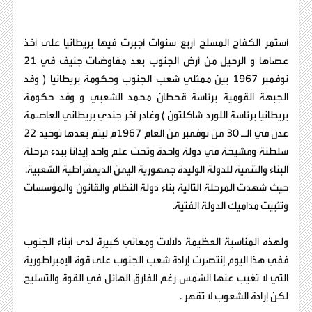
أستمر الكفاح المسلح أربع سنوات أجبرت فيها بريطانيا على أخذ
عصاها و الرحيل من أرض الجنوب بعد مفاوضات جنيف في 21
نوفمبر 1967 بين ممثلي شعب الجنوب وحكومة بريطانيا ( وفد
الجبهة القومية برئاسة قحطان محمد الشعبي و وفد حكومة
بريطانيا برئاسة اللورد شاكلتون ) وغادر آخر جندي بريطاني العاصمة
عدن في الـ 30 من نوفمبر من العام 1967م ليتم بعدها توحيد 22
سلطنة ومشيخة في دولة واحدة وتحت علم واحد إيذاناً ببدء مرحلة
البناء والتنمية للدولة الوليدة جمهورية اليمن الديمقراطية الشعبية.
حيث شهدت المرحلة التالية بناء دولة النظام والقانون والمؤسسات
وتثبيت مداميك الدولة الفتية.
ولهذه المناسبة العظيمة دلالات ومعاني كبيرة لدى أبناء الجنوب
ففي هذا اليوم إنتصرت إرادة شعب الجنوب على قوة الإمبراطورية
التي لا تغيب عنها الشمس رغم الفارق الهائل في القوة والتسليح
لكن إرادة الشعوب لا تقهر .