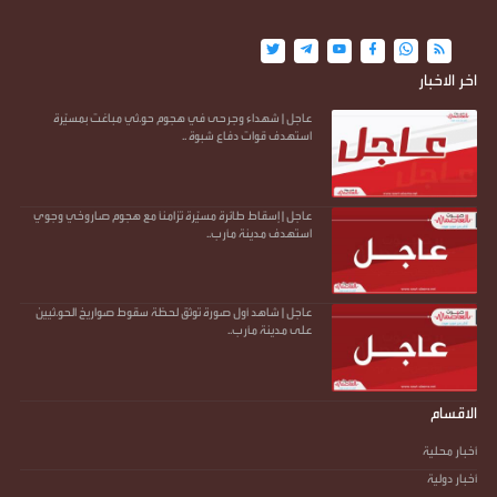
اخر الاخبار
عاجل | شهداء وجرحى في هجوم حو.ثي مباغت بمسيّرة
استهدف قوات دفاع شبوة ..
عاجل | إسقاط طائرة مسيّرة تزامنًا مع هجوم صاروخي وجوي
استهدف مدينة مأرب..
عاجل | شاهد أول صورة توثق لحظة سقوط صواريخ الحو.ثيين
على مدينة مأرب..
الاقسام
أخبار محلية
أخبار دولية