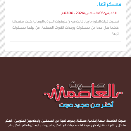
معسكراتها .
الخميس/06/أغسطس/2026 - 03:30 م
أصدرت قوات الطوارئ بياناً قالت فيه إن مليشيات الحوثي الإرهابية شنت استهدافاً
غاشماً طال عدداً من معسكرات ووحدات القوات المسلحة، من بينها معسكرات
تابعة
صوت العاصمة منصة إعلامية مستقلة، يديرها نخبة من الصحفيين والإعلاميين الجنوبيين ، تهتم
بشكل مباشر في نقل اخبار مديرية الشعيب والضالع بشكل خاص واخبار الوطن والعالم بشكل عام.