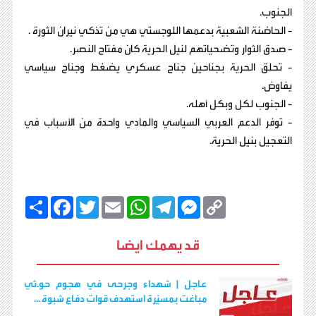
الجنوب.
- الحاضنة الشعبية بدعمها اللوجستي هي من تذكي نيران الثورة .
- صدق الثوار وتضحياتهم لنيل الحرية كان مفتاح النصر.
- تحلق الحرية بجناحين جناح عسكري يضغط وجناح سياسي
يفاوض.
- الجنوب لكل وبكل أهله.
- توفر الدعم العربي السياسي والمادي واحدة من الأسباب في
التعجيل بنيل الحرية.
C
M
T
W
E
T
F
ا
o
e
e
h
m
w
a
ن
p
s
l
a
a
i
c
ش
y
s
e
t
i
t
e
ر
قد يهمك ايضا
b
t
l
s
g
e
L
o
e
A
r
n
i
o
r
p
a
g
n
k
p
m
e
k
عاجل | شهداء وجرحى في هجوم حو.ثي
r
مباغت بمسيّرة استهدف قوات دفاع شبوة ...