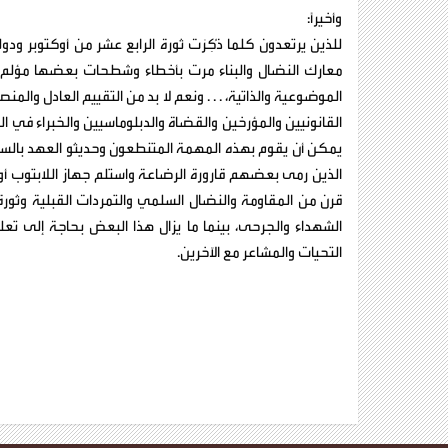
وأخيراً:
للذين يرتعدون كلما ذُكِرَت ثورة الرابع عشر من أوكتوبر و
معارك النضال والبناء مرت بأخطاء وشطحات بعضها مؤلم وضا
الموضوعية والذاتية، . . . ونعم لا بد من التقييم العادل والم
القانونيين والمؤرخين والقضاة والدبلوماسيين والخبراء في ال
يمكن أن يقوم بهذه المهمة المتنطعون وحديثو العهد بالسياسة 
الذين رمى بعضهم قارورة الرضاعة واستلم جهاز اللابتوب أو ا
قرن من المقاومة والنضال السلمي والتمردات القبلية وثورة
الشهداء والجرحى، بينما ما يزال هذا البعض بحاجة إلى تعلم
التحيات والمشاعر مع الآخرين.