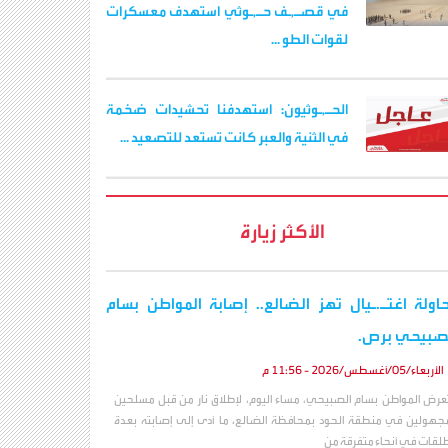
في قصـ,ـف حـ,ـوثي استهدف معسكرات
لقوات الطو ...
الحـ,ـوثيون: استهدفنا تحشيدات ضخمة
في الثنية والعبر كانت تستعد للتصعيد ...
الأكثر زيارة
اولة اغتـ.ـيال تهز الضالع.. إصابة المواطن بسام
صبيحي برص.
الأربعاء/05/أغسطس/2026 - 11:56 م
عرض المواطن بسام الصبيحي، مساء اليوم، لإطلاق نار من قبل مسلحين
جهولين في منطقة الحود بمحافظة الضالع، ما أدى إلى إصابته بعدة
لقات في أنحاء متفرقة من