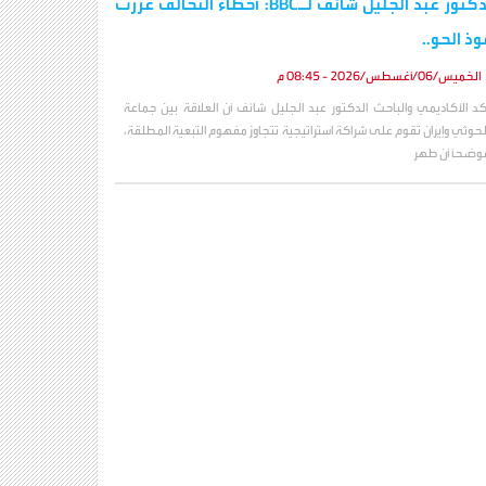
الدكتور عبد الجليل شائف لـBBC: أخطاء التحالف عززت
وذ الحو..
الخميس/06/أغسطس/2026 - 08:45 م
كد الأكاديمي والباحث الدكتور عبد الجليل شائف أن العلاقة بين جماعة
لحوثي وإيران تقوم على شراكة استراتيجية تتجاوز مفهوم التبعية المطلقة،
وضحاً أن طهر