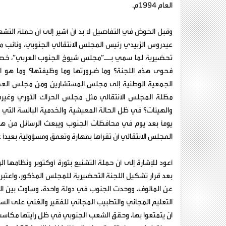
العام 1994م.
وقبل الخوض في التفاصيل لا بد أن أشير إلى أن حملة التشهير
عيدروس الزبيدي رئيس المجلس الانتقالي الجنوبي، ونائب م
تحضيرية لما سمي بــ”مجلس شيوخ الجنوب العربي”، خصوص
فحوى هذه اللجنة؟ وما ضرورتها وما وظيفتها؟ وما هو ا
الجمعية الوطنية إلى مجلس المستشارين ومن مجلس العم
مظلة المجلس الانتقالي مثل مجلس الحراك الثوري وغير
والهيئات؟ في ظل الحالة المعيشية والخدمية البائسة التي 
يوماً بعد يوم في محافظات الجنوب ويبعث الرسائل من هنا و
المجلس الانتقالي أن تقرأها بمهارة وتعمق ومسؤولية بعيداً ع
بعد قرار تشكيل اللجنة التحضيرية للمجلس المذكور، واعتب
عن المألوف، ووحدت الجنوب في دولة واحدة، وساوت بين الع
التعليم المجاني والتطبيب المجاني للفقير والغني على الس