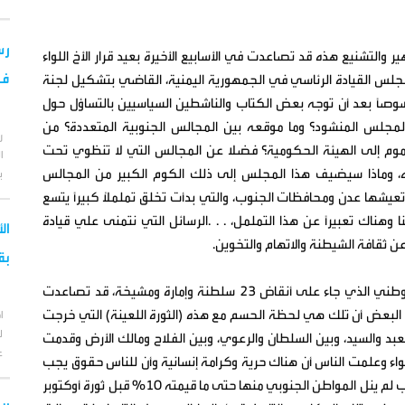
رس
 والتشنيع هذه قد تصاعدت في الأسابيع الأخيرة بعيد قرار الأخ اللواء
فض
جلس القيادة الرئاسي في الجمهورية اليمنية، القاضي بتشكيل لجنة
اً بعد أن توجه بعض الكتاب والناشطين السياسيين بالتساؤل حول
لمجلس المنشود؟ وما موقعه بين المجالس الجنوبية المتعددة؟ من
ر
وم إلى الهيئة الحكومية؟ فضلا عن المجالس التي لا تنظوي تحت
ا
ه، وماذا سيضيف هذا المجلس إلى ذلك الكوم الكبير من المجالس
ب
تعيشها عدن ومحافظات الجنوب، والتي بدأت تخلق تململاً كبيراً يتسع
هناك تعبيراً عن هذا التململ، . . .الرسائل التي نتمنى علي قيادة
ال
ن ثقافة الشيطنة والاتهام والتخوين.
بق
أعود للإشارة إلى أن حملة التشنيع بثورة أوكتوبر ونظامها الوطني الذي جاء على أنقاض 23 سلطنة وإمارة ومشيخة، قد تصاعدت
ر البعض أن تلك هي لحظة الحسم مع هذه (الثورة اللعينة) التي خرجت
ا
ل
بد والسيد، وبين السلطان والرعوي، وبين الفلاح ومالك الأرض وقدمت
ع
واء وعلمت الناس أن هناك حرية وكرامة إنسانية وأن للناس حقوق يجب
ان يتمتعوا بها، وحقق الشعب الجنوبي في ظل رايتها مكاسب لم ينل المواطن الجنوبي منها حتى ما قيمته 10% قبل ثورة أوكتوبر