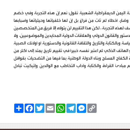
دولة اليمن الديمقراطية الشعبية نقول: نعم إن هذه التجربة وفي خضم
ر، أخطاء لم تأتِ من فراغ بل إن لها خلفياتها وحيثياتها وأسبابها
نصف لهذه التجربة ، لكن هذا التقييم لن يتولاه إلَّا فريق من المتخصصين
دستور والقانون الدولي والعلاقات الدولية المحايدين والموضوعيين، ولا
وبالكتابة والتاريخ والثقافة القانونية والدستورية أو أولائك الصبية
لهاتف الذكي ثم اعتبر نفسه خبيراً في تقييم تاريخ يمتد إلى أكثر من
 الكفاح المسلح وبناء الدولة الوطنية بما فيها من التضحيات بقوافل
 مبادئ القراءة والكتابة وآداب التخاطب مع الوالدين وإتيكيت تبادل
C
M
T
W
E
T
F
ا
o
e
e
h
m
w
a
ن
p
s
l
a
a
i
c
ش
y
s
e
t
i
t
e
ر
b
t
l
s
g
e
L
o
e
A
r
n
i