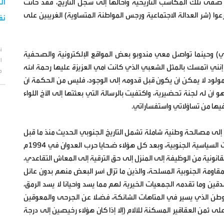
فمبر، واعتقد البعض أنه إذا كان نظام 1994م قد صفى تلك المكاسب التاريخية وأحالها إلى سجل التاريخ، فقد حانت
رعوا (شر العدالة الاجتماعية ورجس المواطنة المتساوية) الغريبين على
نف
أ
) وحينما تواصل معي مندوبو بعض المواقع الإلكترونية والصحفية
ا
 إنني أتمسك بالمثل الشعبي الذي كانت أمي العزيزة عليها رحمة الله
م
مولود لا يمكن أن يكون قبل قدومه إلى الوجود، فليس من الحكمة أن
أن له لجنة تحضيرية، واكتفيت بالرسالة التي بعثتها إلى الأخ اللواء
فيها من تساؤلاتي واستفساراتي.
ن إلى مصالحة وطنية شاملة تشمل التاريخ الجنوبي الحديث منذ ما قبل
الاستقلال،حتى يوم الناس هذا، بما في ذلك ضحايا الصراعات السياسية الجنوبية، وبعد كل هؤلاء ضحايا حرب العدوان في 1994م
لقانونية من الوظيفة إلى المنزل إلى حق الترقية إلى المعاش التقاعدي،
اومة الجنوبية المسلحة، والذين ما تزال أسر البعض منهم بدون عائل
وما تقدمه الجمعيات الخيرية لهم مما يسد وأحيانا لا يسد الرمق،
الوطن الذي يسير في المتاهات الشائكة، فضلا عن الجرحى والمعوقين
 ثمن العقاقير المسكنة للآلام (إلا إذا كان هؤلاء رخيصين إلى درجة