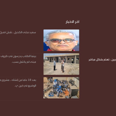
o
r
p
a
g
n
k
p
m
e
k
r
اخر الاخبار
سعيد مثنى الكحيل .. نقشٌ أصيلٌ 
بينما الطلاب يدرسون في ظروف قا
يين ، تهتم بشكل مباشر
مبنى لم يكتمل بسب..
بعد 18 عاماً من إنشائه .. مشر
الوضيع في أبين ي..