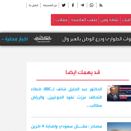
عن الصحيفة
إتصل بنا
افيك
ثقافة وفن
ملعب العاصمة
مقالات
أخبار محلية -
الحـ,ـوثيون
قد يهمك ايضا
الدكتور عبد الجليل شائف لـBBC: أخطاء
التحالف عززت نفوذ الحو.ثيين.. والرياض
مطالب ...
مصادر : مقـ,ـتل سعودي وإصابة 4 آخرين