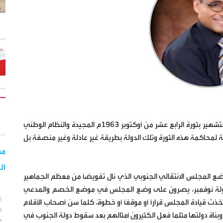
اتسعت في الأونة الأخيرة ظاهرة التهجم والتندر والتشنيع والتشهير بثورة الرابع عشر من أوكتوبر 1963م المجيدة والنظام الوطني
 في الثلاثين من نوفمبر 1967م في محاولة لمحاكمة هذه الثورة وتلك الدولة بطريقة غير عادلة وغير منصفة بل
مح
ال
 المجلس الانتقالي الجنوبي الذي نال تفويضاً من معظم الجماهير
 ودولة نوفمبر، يصرون على وضع المجلس في موضع الخصم والمدعي
ت
ت قيادة المجلس قراراً أو موقفاً أو خطوةً، كلما سن أصحاب الأقلام
م
 وبناة دولتها مثلما فعل الكثيرون أمثالهم بعد سقوط دولة الجنوب في
ط