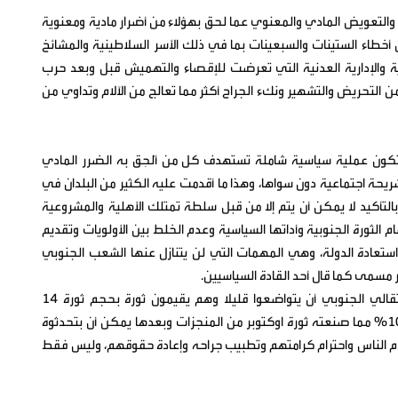
 والتعويض المادي والمعنوي عما لحق بهؤلاء من أضرار مادية ومعنوية
أخطاء الستينات والسبعينات بما في ذلك الأسر السلاطينية والمشائخ
افية والإدارية العدنية التي تعرضت للإقصاء والتهميش قبل وبعد حرب
من من التحريض والتشهير ونكء الجراح أكثر مما تعالج من الآلام وتداوي من
 تكون عملية سياسية شاملة تستهدف كل من أُلحِق به الضرر المادي
حة اجتماعية دون سواها، وهذا ما أقدمت عليه الكثير من البلدان في
 بالتأكيد لا يمكن أن يتم إلا من قبل سلطة تمتلك الأهلية والمشروعية
ام الثورة الجنوبية وأداتها السياسية وعدم الخلط بين الأولويات وتقديم
ستعادة الدولة، وهي المهمات التي لن يتنازل عنها الشعب الجنوبي
ر مسمى كما قال أحد القادة السياسيين.
ونصيحتي لمحترفي الكتابة من الزملاء قادة المجلس الانتقالي الجنوبي أن يتواضعوا قليلا وهم يقيمون ثورة بحجم ثورة ١٤
اوكتوبر ودولة بحجم دولة الثلاثين من نوفمبر وأن يصنعوا 10% مما صنعته ثورة اوكتوبر من المنجزات وبعدها يمكن أن بتحدثوة
لام الناس واحترام كرامتهم وتطبيب جراحه وإعادة حقوقهم، وليس فقط