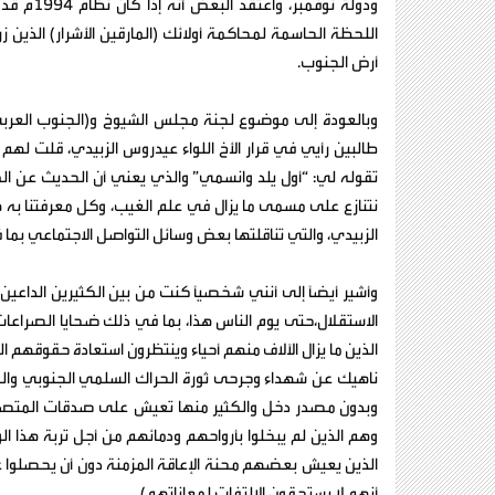
ودولة نو
اللحظة الحاسمة لمحاكمة أولائك (المارقين الأشرار) الذين ز
أرض الجنوب.
وبالعودة إلى موضوع لجنة مجلس الشيوخ و(الجنوب العربي
طالبين رأيي في قرار الأخ اللواء عيدروس الزبيدي، قلت لهم
تقوله لي: “أول يلد وانسمي” والذي يعني أن الحديث عن ال
نتنازع على مسمى ما يزال في علم الغيب، وكل معرفتنا به هو 
الزبيدي، والتي تناقلتها بعض وسائل التواصل الاجتماعي بما 
وأشير أيضاً إلى أنني شخصياً كنت من بين الكثيرين الداعي
الذين ما يزال الآلاف منهم أحياء وينتظرون استعادة حقوقهم ا
ناهيك عن شهداء وجرحى ثورة الحراك السلمي الجنوبي والمق
وبدون مصدر دخل والكثير منها تعيش على صدقات المتصدقين 
وهم الذين لم يبخلوا بأرواحهم ودمائهم من أجل تربة هذا 
الذين يعيش بعضهم محنة الإعاقة المزمنة دون أن يحصلوا على
أنهم لا يستحقون الالتفات لمعاناتهم).