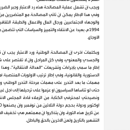
ويجب أن تشمل عملية المصالحة هذه رد الاعتبار وجبر الضرر
وفي هذا الإطار يمكن أن تأتي المصالحة مع المتضررين من 
والوجهاء الاجتماعيين ورجال المال والأعمال والطبقة الثق
1994م، بعيداً عن الانتقاء والتمييز والسياسات التي تتض
الأوجاع.
وبكلمات أخرى إن المصالحة الوطنية ورد الأعتبار يجب أن
والجسدي والمعنوي، وفي كل المراحل وأن لا تقتصر على شري
إطار ما سمي بإجراءات وتشريعات “العدالة الانتقالية”، وهذا
الدستورية والقانونية، وفي إطار ترتيب الأولويات المنتصبة أم
مهمات ما بعد التحرر على مهمات مرحلة التحرر الوطني وا
حتى لو تناساها السياسيون أو عزموا على ترحيلها إلى أجل غي
عن تاريخ هذه الثورة، وأن يتذكروا أن مهمتهم هي تخفيف آ
التشهير بالتاريخ ولعن الآخرين بالحق والباطل.