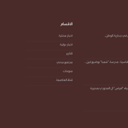
الاقسام
في جدارية الوطن..
أخبار محلية
أخبار دولية
تقارير
سية : مدرسة "شمبا" بوضيع أبين ..
مجتمع مدني
منوعات
قناة العاصمة
وع مياه "امرأس" آل المحوري بمديرية