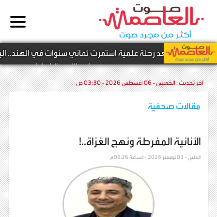
 مدني -
بعد رحلة علمية استمرت ثماني سنوات في الهند.. الباحث
في الأدب الإنجليز
آخر تحديث :
الخميس - 06 أغسطس 2026 - 03:30 ص
مقالات صحفية
الأنانية المفرطة ونهج الغزاة..!
الإثنين - 03 نوفمبر 2025 - الساعة 08:26 م