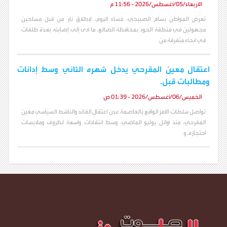
الأربعاء/05/أغسطس/2026 - 11:56 م
تعرض المواطن بسام الصبيحي، مساء اليوم، لإطلاق نار من قبل مسلحين
مجهولين في منطقة الحود بمحافظة الضالع، ما أدى إلى إصابته بعدة طلقات
في أنحاء متفرقة من
اعتقال معين المقرحي يدخل شهره الثاني وسط إدانات
ومطالبات قبل.
الخميس/06/أغسطس/2026 - 01:39 ص
تواصل سلطات الأمر الواقع بالعاصمة عدن اعتقال القائد والناشط السياسي معين
المقرحي، منذ أوائل يوليو الماضي، وسط انتقادات واسعة لظروف وملابسات
احتجازه. و