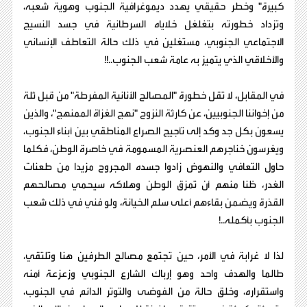
كبيرة" وخطر حقيقي يهدد ديموغرافية الجنوب وهوية شعبه،
وتزداد خطورته بتغلغل خلاياه السرطانية في جسد النسيج
الاجتماعي الجنوبي، مستغلين في ذلك حالة التعاطف الإنساني
والأخلاقي الذي يتميز به عامة شعب الجنوب..!!
​في المقابل، لا تقل خطورة "المصالح الأنانية المفرطة" من قبل ثلة
من إخواننا الجنوبيين، عن كارثة النزوح "نهج الغزاة الممنهج"، والذين
يسعون بكل جد وكد إلى تأجيج الصراع المناطقي بين أبناء الجنوب،
ويغرسون خناجرهم العنصرية المسمومة في خاصرة الوطن، فكلما
حاول التعافي والنهوض زادوا جسده المجروح مزيدا من طعنات
الغدر، ظنا منهم أن تمزق الوطن وهلاكه سيحمي مصالحهم
القذرة ويضمن بقاءهم أعلى سلم الخيانة، ولو فني في ذلك شعب
الجنوب بأكمله..!
​لذا لا غرابة في الأمر، حين تجتمع مصالح الطرفين هنا وتلتقي،
طالما والهدف واحد وهو إرباك الشارع الجنوبي وزعزعة أمنه
واستقراره، وخلق حالة من الفوضى والتوتر الدائم في الجنوب،