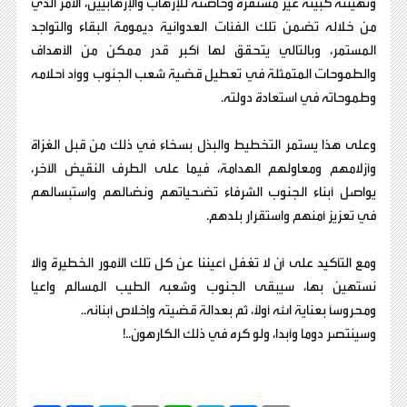
وتهيئته كبيئة غير مستقرة وحاضنة للإرهاب والإرهابيين، الأمر الذي
من خلاله تضمن تلك الفئات العدوانية ديمومة البقاء والتواجد
المستمر، وبالتالي يتحقق لها أكبر قدر ممكن من الأهداف
والطموحات المتمثلة في تعطيل قضية شعب الجنوب ووأد أحلامه
وطموحاته في استعادة دولته.
​وعلى هذا يستمر التخطيط والبذل بسخاء في ذلك من قبل الغزاة
وأزلامهم ومعاولهم الهدامة، فيما على الطرف النقيض الآخر،
يواصل أبناء الجنوب الشرفاء تضحياتهم ونضالهم واستبسالهم
في تعزيز أمنهم واستقرار بلدهم.
​ومع التأكيد على أن لا تغفل أعيننا عن كل تلك الأمور الخطيرة وألا
نستهين بها، سيبقى الجنوب وشعبه الطيب المسالم واعيا
ومحروساً بعناية الله أولاً، ثم بعدالة قضيته وإخلاص أبنائه..
وسينتصر دوما وأبدا، ولو كره في ذلك الكارهون..!