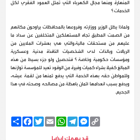
المنهارة ومنها مجال الكهرباء التي تمثل العمود الفقري لكل
الخدمات ؟
ولماذا يظل الوزير ووزارته وفروعها بالمحافظات يراوحون مكانهم
من الصمت المطبق تجاه المستهلكين المتخلفين عن سداد ما
عليهم من مستحقات مالية،والتي هي بعشرات الملايين من
الريالات وبالذات لدى الشخصيات النافذة مدنية وعسكرية
ومؤسسات حكومية وخاصة ؟ فتحصيل ولو جزء بسيط من هذه
المبالغ كفيلًا بشراء كميات وفيرة من الوقود تعيد للمؤسسة توازنها
وللمواطن حقه بهذه الخدمة التي يدفع ثمنها من لقمة عيشه،
ويدفع بسبب انعدامها أثمان باهظة من مصالحه وصحته في هذا
الجحيم.
C
M
T
W
E
T
F
ا
o
e
e
h
m
w
a
ن
p
s
l
a
a
i
c
ش
y
s
e
t
i
t
e
ر
قد يهمك ايضا
b
t
l
s
g
e
L