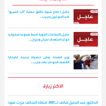
o
e
A
r
n
i
o
r
p
a
g
n
k
p
m
e
k
عاجل | دفاع شبوة تطلق عملية "الرد السريع"
r
ضد الحو.ثيين بحريب ...
عاجل | الدفاعات الجوية تُحبط هجو.مًا صاروخيًا
حو.ثيًا استهدف نجران وجيزان ...
وزير الصحة يعلن حصيلة جديدة لضحايا
القصف الحو.ثي على مأرب ...
الأكثر زيارة
الدكتور عبد الجليل شائف لـBBC: أخطاء التحالف عززت نفوذ