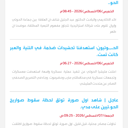
الحو..
الخميس/06/أغسطس/2026 - 08:45 م
أكد الأكاديمي والباحث الدكتور عبد الجليل شائف أن العلاقة بين جماعة الحوثي
وإيران تقوم على شراكة استراتيجية تتجاوز مفهوم التبعية المطلقة، موضحاً أن
طهر
الحـ,ـوثيون: استهدفنا تحشيدات ضخمة في الثنية والعبر
كانت تست.
الخميس/06/أغسطس/2026 - 06:27 م
أعلنت مليشيا الحوثي عن تنفيذ عملية عسكرية واسعة استهدفت معسكرات
وتجمعات عسكرية في محافظتي مأرب وحضرموت. وجاء في التصريح الصحفي
الصادر عن متحدث المليشي
عاجل | شاهد أول صورة توثق لحظة سقوط صواريخ
الحو.ثيين على مدي.
الجمعة/07/أغسطس/2026 - 09:25 ص
تداولت مصادر محلية، قبل قليل، أول صورة تُوثق لحظة سقوط صواريخ أُطلقت