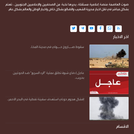
صوت العاصمة منصة إعلامية مستقلة، يديرها نخبة من الصحفيين والإعلاميين الجنوبيين ، تهتم
بشكل مباشر في نقل اخبار مديرية الشعيب والضالع بشكل خاص واخبار الوطن والعالم بشكل عام.
اخر الاخبار
سقوط صـ,ـاروخ حـ,ـوثي في مدينة المخا..
عاجل | دفاع شبوة تطلق عملية "الرد السريع" ضد الحو.ثيين
بحريب..
إفشال هجوم حو.ثي استهدف سفينة نفطية في البحر الأحمر..
الاقسام