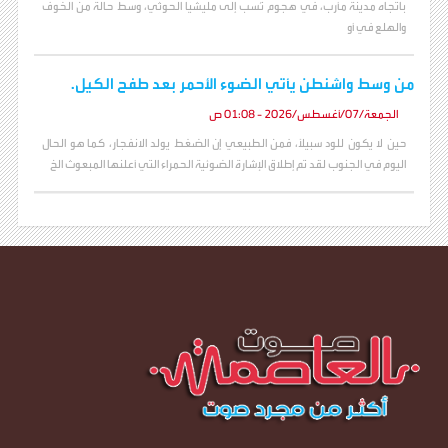
باتجاه مدينة مأرب، في هجوم نُسب إلى مليشيا الحوثي، وسط حالة من الخوف
والهلع في أو
من وسط واشنطن يأتي الضوء الأحمر بعد طفح الكيل.
الجمعة/07/أغسطس/2026 - 01:08 ص
حين لا يكون للود سبيلاً، فمن الطبيعي إن الضغط يولد الانفجار، كما هو الحال
اليوم في الجنوب لقد تم إطلاق الإشارة الضوئية الحمراء التي أعلنها المبعوث الخ