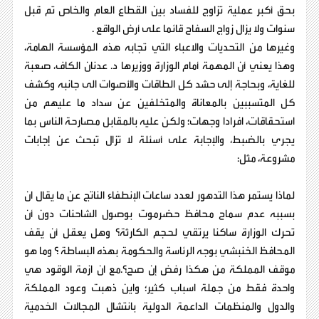
بحق أكبر عملية تزاوج للفساد بين القطاع العام والخاص تم قبل
سنوات ولا يزال زواج السفاح قائما على أرض الواقع .
وغيرها من التحديات والاعباء التي تجابه هذه المؤسسة الهامة،
وهذا يعني أن المهمة أمام الوزارة ووزيرها د. عدنان الكاف، صعبة
للغاية، وبحاجة إلى حشد كل الطاقات والأصوات الى جانبه وكشف
كل المتسببين بالمعاناة والمتخلفين عن سداد ما عليهم من
استحقاقات، افرادا وجهات؛ ولكن عليه بالمقابل مصارحة الناس بما
يجري بالضبط، والإجابة على أسئلة لا تزال تبحث عن إجابات
مشروعة، مثل:
لماذا يستمر هذا التدهور لعدد ساعات الإنطفاء الناتج عن ما يقال ان
بسببه عدم سماح محافظ حضرموت بوصول الشاحنات دون أن
تحرك الوزارة ساكنا يرتقي لحجم الكارثة؟ وهل يعقل أن يقف
المحافظ الخنبشي بوجه الرئاسة والحكومة بهذه البساطة ؟ وما هو
موقف المملكة من هكذا رفض إن صح؟.مع ان ازمة الوقود هي
واحدة فقط من جملة اسباب كثير؛ واين ذهبت وعود المملكة
والدول والمنظمات الداعمة الدولية بانتشال المجالات الخدمية