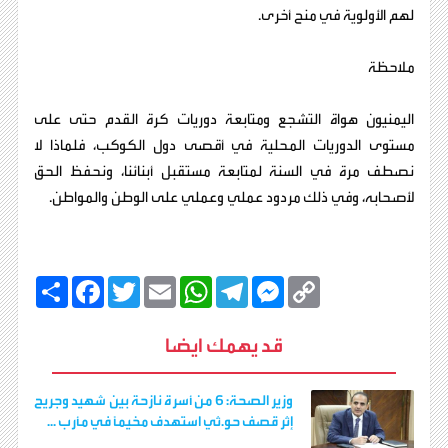
لهم الأولوية في منح أخرى.
ملاحظة
اليمنيون هواة التشجع ومتابعة دوريات كرة القدم حتى على
مستوى الدوريات المحلية في أقصى دول الكوكب، فلماذا لا
نصطف مرة في السنة لمتابعة مستقبل أبنائنا، ونحفظ الحق
لأصحابه، وفي ذلك مردود عملي وعملي على الوطن والمواطن.
C
M
T
W
E
T
F
ا
o
e
e
h
m
w
a
ن
p
s
l
a
a
i
c
ش
y
s
e
t
i
t
e
ر
قد يهمك ايضا
b
t
l
s
g
e
L
o
e
A
r
n
i
o
r
p
a
g
n
k
p
m
e
k
وزير الصحة: 6 من أسرة نازحة بين شهيد وجريح
r
إثر قصف حو.ثي استهدف مخيمًا في مأرب ...