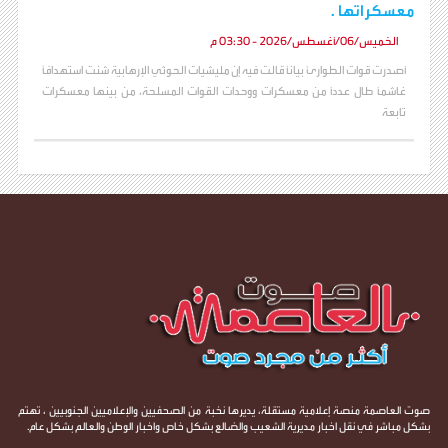
معسكراتها .
الخميس/06/أغسطس/2026 - 03:30 م
أصدرت قوات الطوارئ بياناً قالت فيه إن مليشيات الحوثي الإرهابية شنت استهدافاً
غاشماً طال عدداً من معسكرات ووحدات القوات المسلحة، من بينها معسكرات
تابعة
صوت العاصمة منصة إعلامية مستقلة، يديرها نخبة من الصحفيين والإعلاميين الجنوبيين ، تهتم
بشكل مباشر في نقل اخبار مديرية الشعيب والضالع بشكل خاص واخبار الوطن والعالم بشكل عام.