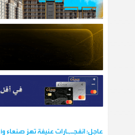
عاجل: انفجـ,ـارات عنيفة تهز صنعاء 