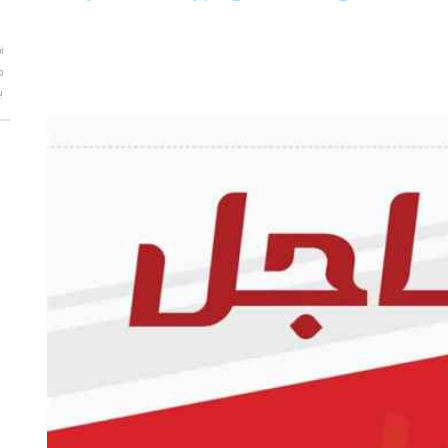
أ
م
ب