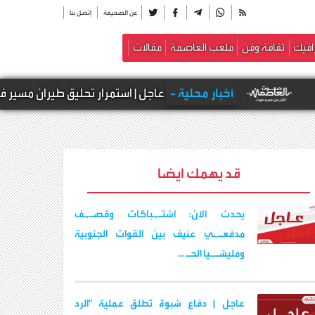
عن الصحيفة
إتصل بنا
افيك
ثقافة وفن
ملعب العاصمة
مقالات
أخبار محلية -
عاجل | استمرار تحليق طيران مسير فوق أجواء مد
قد يهمك ايضا
يحدث الآن: اشتـ,ـباكات وقصـ,ـف
مدفعـ,ـي عنيف بين القوات الجنوبية
ومليشـ,ـيا الحـ ...
عاجل | دفاع شبوة تطلق عملية "الرد