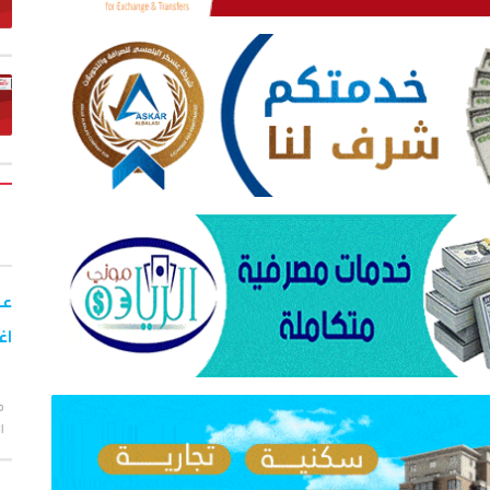
اغس
الط