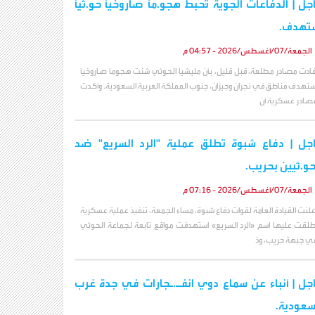
جل | الدفاعات الجوية تُحبط هجو.مًا صاروخيًا حو.ثيًا
تهدف.
الجمعة/07/أغسطس/2026 - 04:57 م
فادت مصادر مطلعة، قبل قليل، بأن مليشيا الحوثي شنت هجومًا صاروخيًا
ستهدف مناطق في نجران وجيزان، جنوب المملكة العربية السعودية. وأكدت
صادر عسكرية أن
جل | دفاع شبوة تطلق عملية "الرد السريع" ضد
حو.ثيين بحريب.
الجمعة/07/أغسطس/2026 - 07:16 م
علنت القيادة العامة لقوات دفاع شبوة، مساء الجمعة، تنفيذ عملية عسكرية
طلقت عليها اسم «الرد السريع» استهدفت مواقع تابعة لجماعة الحوثي
ي جبهة حريب، وذ
جل | أنباء عن سماع دوي انفـ.ـجارات في جدة غرب
سعودية.