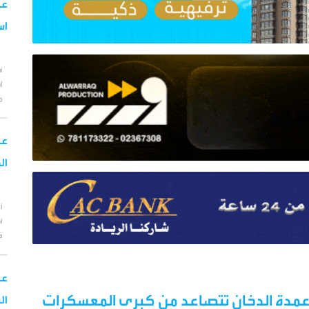
عا
اس
أ
ا
م
عا
ال
أ
أ
ف
عا
وأعمدة الدخان تتصاعد من كبرى المعسكرات
ال