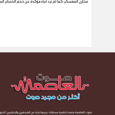
مخازن المعسكر، كما لم ترد أنباء مؤكدة عن حجم الخسائر الب
صوت العاصمة منصة إعلامية مستقلة، يديرها نخبة من الصحفيين والإعلاميين الجنوب