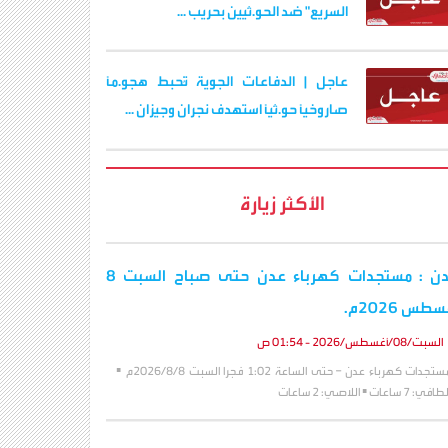
السريع" ضد الحو.ثيين بحريب ...
عاجل | الدفاعات الجوية تُحبط هجو.مًا
صاروخيًا حو.ثيًا استهدف نجران وجيزان ...
الأكثر زيارة
عدن : مستجدات كهرباء عدن حتى صباح السبت 8
طس 2026م.
السبت/08/أغسطس/2026 - 01:54 ص
مستجدات كهرباء عدن – حتى الساعة 1:02 فجرا السبت 2026/8/8م ▪️
افي: 7 ساعات ▪️ اللاصي: 2 ساعات