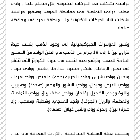
جرانيتية تشكلت بعد الحركات التكتونية مثل مناطق فلحان، وادي
عطف ووادي النماصة في محافظة الجوف، وصخور جرانيتية
تشكلت أثناء الحركات التكتونية مثل منطقة بحرة في محافظة
صنعاء.
وتشير المؤشرات الجيوكيميائية إلى وجود الذهب بنسب جيدة
تتراوح بين 1 إلى 18 جرام من الذهب في الطن الواحد من الصخور
الحاوية للذهب، وترتفع هذه النسب في عروق الكوارتز التي تنتشر
في بعض المناطق بشكل محدود جدا، مثل:عاهم، ووادي حرض،
وبعلان، ووادي شرس، ووادي الحريرة (حجة). والفيض، ووادي مروان،
ووادي العرض، وحيدان، ووادي النشور، والمحفر (صعدة). وصبرين،
واللوذ، ووادي الكحيل، وفلحان، ووادي عطف رباق، ووادي النماصة،
والمطمة، والريان (الجوف). ونجد الملاجي، وشطبة، ومعجب، وإم
صرة (أبين). وبحرة، ويام، ونقيل غيلان (صنعاء).
وبحسب هيئة المساحة الجيولوجية والثروات المعدنية في عدن،