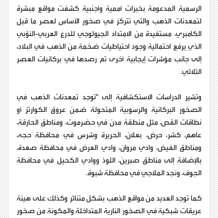
الرسمية المدعومة بخبرات أممية وأجنبية كشفت مواقع مبشرة
لتمعدنات الذهب والتي تتركز في صخور الأساس لعصر ما قبل
الكامبري، مستفيدة من الامتداد الجيولوجي للدرع العربي-النوّبي
الذي يرفع احتمالية وجود احتياطيات ضخمة من الذهب في البلاد،
إلى جانب مؤشرات إيجابية أخرى تم رصدها في بركانيات العصر
الثلاثي.
وتشير الدراسات الاستكشافية إلى "توجد تمعدنات الذهب في
الصخور البركانية والرسوبية المتحولة ضمن عروق الكوارتز أو
نطاقات القص، مثل منطقة مدن في حضرموت، ومناطق الحارقة،
عاهم، كشر، حرض، بعلان، الحريرة وشرس في محافظة حجه،
ومناطق الفيض، وادي مروان، وادي العرض في محافظة صعدة،
بالإضافة إلى مناطق صبرين، اللوذ ووادي الكحيل في محافظة
الجوف، ونجد الملاجي في محافظة شبوة.
كما توجد العديد من مواقع الذهب بشكل متناثر وكذلك على هيئة
عريقات شبكية في الصخور النارية المتداخلة والمكونة من صخور