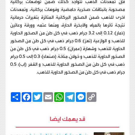
فإن تمعدنات الذهب تتواجد كذلك ضمن توضعات بركانية
مصحوبة بانبثاقات صخرية حامضية وفوهات بركانية، وتمعدنات
أخرى للذهب ضمن الصخور البركانية المتأثرة بتغيرات حرمائية
نتيجة تأثرها بالمياه والأبخرة الحارة، ومنها عتمه وورقة وعاثين
(ذمار): 0.12 إلى 3.2 جرام ذهب في كل طن من الصخور الحاوية
للذهب؛ و الوازعية (تعز): 0.6 جرام ذهب في كل طن من الصخور
الحاوية للذهب؛ وشهارة (عمران): 0.5 جرام ذهب في كل طن من
الصخور الحاوية للذهب؛ و خولان، مناخة (صنعاء): 0.3 إلى 0.5 جرام
ذهب في كل طن من الصخور الحاوية للذهب؛ و القفر (إب): 0.5
جرام ذهب في كل طن من الصخور الحاوية للذهب.
C
M
T
W
E
T
F
ا
o
e
e
h
m
w
a
ن
p
s
l
a
a
i
c
ش
y
s
e
t
i
t
e
ر
b
t
l
s
g
e
L
قد يهمك ايضا
o
e
A
r
n
i
o
r
p
a
g
n
k
p
m
e
k
r