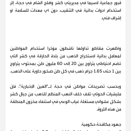
قبور جماعية لاسيما في مديريتي كشر وأفلح الشام في حجة، إثر
استخدام أدوات بدائية في التنقيب، دون أي معدات للسلامة أو
إشراف فني.
وأظهرت مقاطع تداولها ناشطون مؤخرا استخدام المواطنين
لمعامل بدائية لاستخراج الذهب من بلدة الحارقة في كشر التي
تضم احتياطي يتراوح بين 20 إلى 60 مليون طن، بمحتوى يتراوح
بين 1 حتى 1.65 جرام ذهب في كل طن صخور حاوية على الذهب.
وبحسب تصريحات مواطن في حجة لـ"العين الإخبارية"، فإن
مليشيات الحوثي تقف خلف النهب المنظم للذهب من جبال كشر
بشكل عشوائي مستغلة غياب الوعي في استنفاد مخزون المنطقة
من هذه الثروة.
جهود مكافحة حكومية