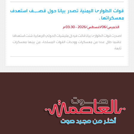
قوات الطوارئ اليمنية تصدر بيانا حول قصـ,ـف استهدف
معسكراتها .
الخميس/06/أغسطس/2026 - 03:30 م
أصدرت قوات الطوارئ بياناً قالت فيه إن مليشيات الحوثي الإرهابية شنت استهدافاً
غاشماً طال عدداً من معسكرات ووحدات القوات المسلحة، من بينها معسكرات
تابعة