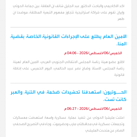
أكد الأكاديمي والباحث الدكتور عبد الجليل شائف أن العلاقة بين جماعة الحوثي
وإيران تقوم على شراكة استراتيجية تتجاوز مفهوم التبعية المطلقة، موضحاً أن
طهر
الأمين العام يطلع على الإجراءات القانونية الخاصة بقضية
المنا.
الخميس/06/أغسطس/2026 - 04:06 م
اطّلع عضو هيئة رئاسة المجلس الانتقالي الجنوبي العربي، الأمين العام لهيئة
رئاسة المجلس، الأستاذ وضاح نصر عبيد الحالمي، اليوم الخميس، على إحاطة
قانونية
الحـ,ـوثيون: استهدفنا تحشيدات ضخمة في الثنية والعبر
كانت تست.
الخميس/06/أغسطس/2026 - 06:27 م
أعلنت مليشيا الحوثي عن تنفيذ عملية عسكرية واسعة استهدفت معسكرات
وتجمعات عسكرية في محافظتي مأرب وحضرموت. وجاء في التصريح الصحفي
الصادر عن متحدث المليشي