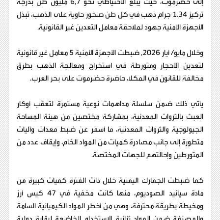
إلى حضرموت، حيث يبلغ الاحتياطي نحو 6,7 مليون طن بدرجة
تركيز 1.34 جرام ذهب في كل طن صخور حاوية على الذهب، تبذل
الأجهزة الأمنية جهود لملاحقة معامل التعدين غير القانونية.
وخلال مايو/ أيار 2026, ضبطت الأجهزة الأمنية 5 معامل غير قانونية
لتعدين الأحجار ومتورطة في استخراج ومعالجة الذهب بطرق
مخالفة للقانون في المكلا، حاضرة حضرموت على بحر العرب.
يأتي ذلك ضمن سلسلة مداهمات نوعية مستمرة لتعقب أوكار
العبث بالثروات المعدنية، بمشاركة مختصين من هيئة المساحة
الجيولوجية والثروات المعدنية، ما أسفر عن ضبط معدات وآليات
متطورة إلى جانب مصادرة كميات من المواد الخام، وإيقاف عدد من
المتورطين وإحالتهم للجهات المختصة.
كما ضبطت الجمارك اليمنية خلال ذات الفترة كميات كبيرة من
مادة سيانيد الصوديوم، منها كانت مخفية في 47 كيس أرز
ومخيطة بطريقة محترفة، وهي من أخطر المواد الكيميائية السامة
والمصنفة ضمن المواد ثنائية الاستخدام الخاضعة لرقابة دولية