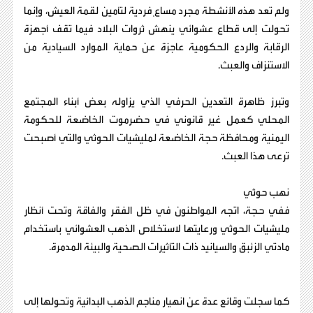
ولم تعد هذه الأنشطة مجرد مساعٍ فردية لتأمين لقمة العيش، وإنما
تحولت إلى قطاع عشوائي ينهش ثروات البلاد فيما تقف أجهزة
الرقابة والردع الحكومية عاجزة عن حماية الموارد السيادية من
الاستنزاف والعبث.
وتبرز ظاهرة التعدين الحرفي الذي يزاوله بعض أبناء المجتمع
المحلي كعمل غير قانوني في حضرموت الخاضعة للحكومة
اليمنية ومحافظة حجة الخاضعة لمليشيات الحوثي والتي أصبحت
ترعى هذا العبث.
نهب حوثي
ففي حجة، اتجه المواطنون في ظل الفقر والفاقة وتحت أنظار
مليشيات الحوثي ورعايتها لاستخلاص الذهب العشوائي باستخدام
مادتي الزئبق والسيانيد ذات التأثيرات الصحية والبيئة المدمرة.
كما سجلت وقائع عدة عن انهيار مناجم الذهب البدائية وتحولها إلى