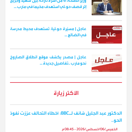
وزير الصحة: 6 من أسرة نازحة بين شهيد وجريح
إثر قصف حو.ثي استهدف مخيمًا في مأرب ...
عاجل | مسيّرة حو.ثية تستهدف محيط مدرسة
في الضالع ...
عاجل | مصدر يكشف موقع انطلاق الصاروخ
نحو مأرب ..تفاصيل جديدة ...
الأكثر زيارة
الدكتور عبد الجليل شائف لـBBC: أخطاء التحالف عززت نفوذ
الحو..
الخميس/06/أغسطس/2026 - 08:45 م