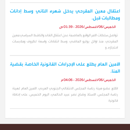
اعتقال معين المقرحي يدخل شهره الثاني وسط إدانات
ومطالبات قبل.
الخميس/06/أغسطس/2026 - 01:39 ص
تواصل سلطات الأمر الواقع بالعاصمة عدن اعتقال القائد والناشط السياسي معين
المقرحي، منذ أوائل يوليو الماضي، وسط انتقادات واسعة لظروف وملابسات
احتجازه. و
الأمين العام يطلع على الإجراءات القانونية الخاصة بقضية
المنا.
الخميس/06/أغسطس/2026 - 04:06 م
اطّلع عضو هيئة رئاسة المجلس الانتقالي الجنوبي العربي، الأمين العام لهيئة
رئاسة المجلس، الأستاذ وضاح نصر عبيد الحالمي، اليوم الخميس، على إحاطة
قانونية