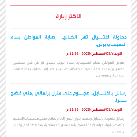
الأكثر زيارة
محاولة اغتـ.ـيال تهز الضالع.. إصابة المواطن بسام
الصبيحي برص.
الأربعاء/05/أغسطس/2026 - 11:56 م
تعرض المواطن بسام الصبيحي، مساء اليوم، لإطلاق نار من قبل مسلحين
مجهولين في منطقة الحود بمحافظة الضالع، ما أدى إلى إصابته بعدة طلقات
في أنحاء متفرقة من
رسائل بالقنـ,ـابل.. هجـ,ـوم على منزل برلماني يمني فضح
جـ,ـرا.
الأربعاء/05/أغسطس/2026 - 11:35 م
رسائل ملغومة بالقنابل وجّهها إخوان اليمن إلى برلماني فضح مخططات التنظيم
وتصدى بقوة لجرائم أذرعه العسكرية في مديرية المقاطرة بمحافظة لحج. وقالت
مصادر م