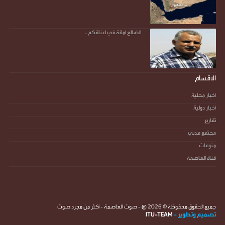
الضالع امانة في اعناقكم ..
الاقسام
أخبار محلية
أخبار دولية
تقارير
مجتمع مدني
منوعات
قناة العاصمة
جميع الحقوق محفوظة ©
2026
@ - صوت العاصمة - أكثر من مجرد صوت
تصميم وتطوير -
ITU-TEAM