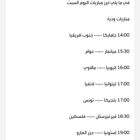
في ما يلي أبرز مباريات اليوم السبت
مباريات ودية
14:00 جامايكا --:-- جنوب أفريقيا
15:30 ميانمار --:-- غوام
16:00 إثيوبيا --:-- مالاوي
17:00 ليتوانيا --:-- لاتفيا
17:00 بلجيكا --:-- تونس
18:30 قيرغيزستان --:-- فلسطين
19:00 إستونيا --:-- جزر الفارو