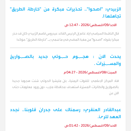
الزبيدي: "اصحوا".. تحذيرات مبكرة من "خارطة الطريق"
تجاهلها ا.
الأحد/09/أغسطس/2026 - 12:47 ص
قال الناشط السياسي اياد غانم إن الرئيس القائد عيدروس قاسم الزُبيدي كان قد حذر
مبكراً بقوله "اصحوا" من مغبة المضي في ما سُمي بـ "خارطة الطريق"، مؤكداً
يحدث الان : هجـ,ـوم حـ,ـوثي جديد بالصـ,ـواريخ
والمسـ,ـيّرات .
السبت/08/أغسطس/2026 - 04:27 م
أفاد المركز الإعلامي للقوات اليمنية، بأن مليشيا الحوثي شنت هجوماً جديداً
بالصواريخ والطائرات المسيّرة استهدف محافظة مأرب، دون ورود معلومات حتى
الآن عن
عبدالقادر العنقري: رسمناك على جدران قلوبنا.. نجدد
العهد للرئ.
الأحد/09/أغسطس/2026 - 01:42 ص