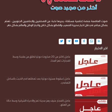
صوت العاصمة منصة إعلامية مستقلة، يديرها نخبة من الصحفيين والإعلاميين الجنوبيين ، تهتم
بشكل مباشر في نقل اخبار مديرية الشعيب والضالع بشكل خاص واخبار الوطن والعالم بشكل عام.
اخر الاخبار
عاجل | أكثر من 20 صاروخًا حو.ثيًا تُطلق من مقبنة وسط
انفجارات تهز المخا..
عاجل | سقوط مسيّرة حو.ثية بعد تعطلها في الخبت بالساحل
التهامي..
عاجل | انفجار عنيف يهز مدينة تعز والأحياء الشرقية وسط حالة
من الهلع..