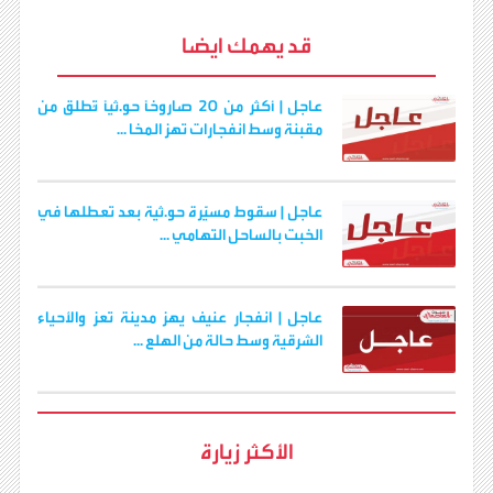
y
s
e
t
i
t
e
ر
b
t
l
s
g
e
L
قد يهمك ايضا
o
e
A
r
n
i
o
r
p
a
g
n
k
p
m
e
k
r
عاجل | أكثر من 20 صاروخًا حو.ثيًا تُطلق من
مقبنة وسط انفجارات تهز المخا ...
عاجل | سقوط مسيّرة حو.ثية بعد تعطلها في
الخبت بالساحل التهامي ...
عاجل | انفجار عنيف يهز مدينة تعز والأحياء
الشرقية وسط حالة من الهلع ...
الأكثر زيارة