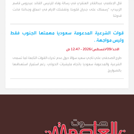
قال الإعلامي عبدالقادر العنقري في رسالة وفاء للرئيس القائد عيدروس قاسم
الزبيدي: "رسمناك على جدران قلوبنا، ونقشتك الأيام في أعماق وجداننا؛ فأنت
قدوتنا
قوات الشرعية المدعومة سعودياً مهمتها الجنوب فقط
وليس مواجهة .
الأحد/09/أغسطس/2026 - 12:47 ص
طرح الصحفي علي ناجي سعيد سؤالاً حول عدم تحرك القوات التابعة لما تسمى
الشرعية والمدعومة سعودياً باتجاه مليشيات الحوثي، رغم استمرار استهدافها
بالصواريخ