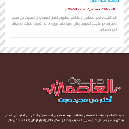
لمصداقية التح.
الأحد/09/أغسطس/2026 - 05:59 م
اكد القيادي في المجلس الانتقالي الجنوبي فضل الجعدي إن الحديث عن حسم
المعركة مع مليشيا الحوثي يظل «حبرًا على ورق» ما لم تتحرك القوات المرابطة
في محافظت
صوت العاصمة منصة إعلامية مستقلة، يديرها نخبة من الصحفيين والإعلاميين الجنوبيين ، تهتم
بشكل مباشر في نقل اخبار مديرية الشعيب والضالع بشكل خاص واخبار الوطن والعالم بشكل عام.