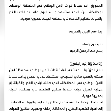
المحروق، أحد ضباط قوات الأمن الوطني في المنطقة الوسطى
بمحافظة أبين، الذي استشهد مساء اليوم على يد أيادي الغدر
والخيانة لتنظيم القاعدة في منطقة الجبلة بمديرية مودية.
وجاء في البيان والتعزية:
تعزية ومواساة
بسم الله الرحمن الرحيم
{إِنَّا لِلَّهِ وَإِنَّا إِلَيْهِ رَاجِعُونَ}
ببالغ الحزن والأسى، تنعي قيادة قوات الأمن الوطني بمحافظة أبين،
ممثلة بالعميد هاني السنيدي، استشهاد عدلي المحروق، أحد ضباط
الأمن الوطني في المحافظة، الذي طالته أيادي الغدر والخيانة إثر
عملية اغتيال جبانة نفذها تنظيم القاعدة في منطقة الجبلة
بمديرية مودية.
إننا بهذا المصاب الأليم، نتقدم بخالص التعازي والمواساة الصادقة
إلى أسرة الشهيد البطل، وإلى كافة زملائه ومحبيه، سائلين المولى