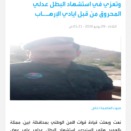
وتعزي في استشهاد البطل عدلي
المحروق من قبل ايادي الإرهـ.ـاب
الثلاثاء - 09 يونيو 2026 - 01:21 ص
صوت العاصمة/ خاص
نعت وبعثت قيادة قوات الأمن الوطني بمحافظة أبين، ممثلة
بالعميد هاني السنيدي، استشهاد البطل عدلي علي عوض