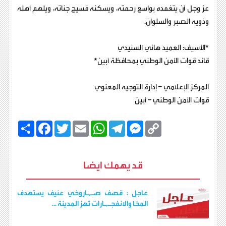
عز وجل أن يتغمده بواسع رحمته، ويسكنه فسيح جناته، ويلهم أهله
وذويه الصبر والسلوان.
*الأسيف: العميد هاني السنيدي
قائد قوات الأمن الوطني بمحافظة أبين*
المركز الإعلامي – إدارة التوجيه المعنوي
قوات الأمن الوطني – أبين
C
M
T
W
E
T
F
ا
o
e
e
h
m
w
a
ن
p
s
l
a
a
i
c
ش
y
s
e
t
i
t
e
ر
b
t
l
s
g
e
L
قد يهمك ايضا
o
e
A
r
n
i
o
r
p
a
g
n
k
p
m
e
k
r
عاجل : قصف صـ,ـاروخي عنيف يستهدف
المخا والانفجـ,ـارات تهز المدينة ...