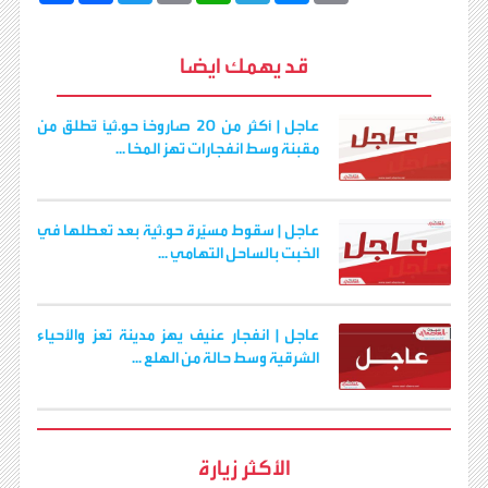
p
s
l
a
a
i
c
ش
y
s
e
t
i
t
e
ر
b
t
l
s
g
e
L
قد يهمك ايضا
o
e
A
r
n
i
o
r
p
a
g
n
k
p
m
e
k
r
عاجل | أكثر من 20 صاروخًا حو.ثيًا تُطلق من
مقبنة وسط انفجارات تهز المخا ...
عاجل | سقوط مسيّرة حو.ثية بعد تعطلها في
الخبت بالساحل التهامي ...
عاجل | انفجار عنيف يهز مدينة تعز والأحياء
الشرقية وسط حالة من الهلع ...
الأكثر زيارة