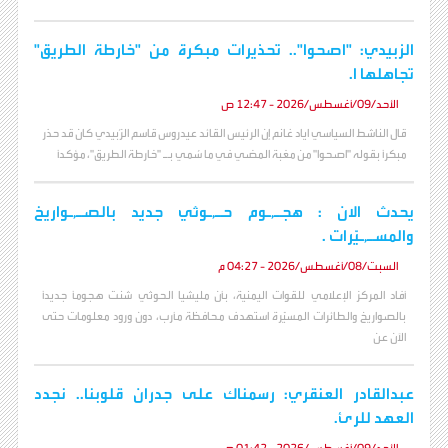
الزبيدي: "اصحوا".. تحذيرات مبكرة من "خارطة الطريق"
تجاهلها ا.
الأحد/09/أغسطس/2026 - 12:47 ص
قال الناشط السياسي اياد غانم إن الرئيس القائد عيدروس قاسم الزُبيدي كان قد حذر
مبكراً بقوله "اصحوا" من مغبة المضي في ما سُمي بـ "خارطة الطريق"، مؤكداً
يحدث الان : هجـ,ـوم حـ,ـوثي جديد بالصـ,ـواريخ
والمسـ,ـيّرات .
السبت/08/أغسطس/2026 - 04:27 م
أفاد المركز الإعلامي للقوات اليمنية، بأن مليشيا الحوثي شنت هجوماً جديداً
بالصواريخ والطائرات المسيّرة استهدف محافظة مأرب، دون ورود معلومات حتى
الآن عن
عبدالقادر العنقري: رسمناك على جدران قلوبنا.. نجدد
العهد للرئ.