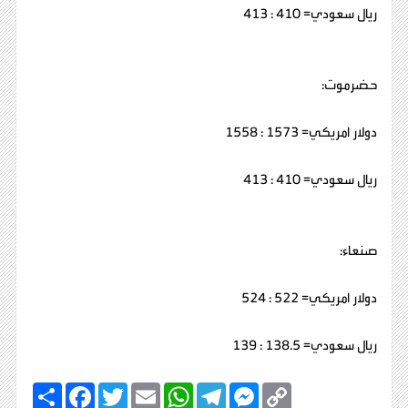
ريال سعودي= 410 : 413
حضرموت:
دولار امريكي= 1573 : 1558
ريال سعودي= 410 : 413
صنعاء:
دولار امريكي= 522 : 524
ريال سعودي= 138.5 : 139
C
M
T
W
E
T
F
ا
o
e
e
h
m
w
a
ن