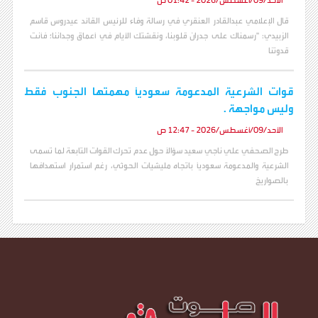
الأحد/09/أغسطس/2026 - 01:42 ص
قال الإعلامي عبدالقادر العنقري في رسالة وفاء للرئيس القائد عيدروس قاسم
الزبيدي: "رسمناك على جدران قلوبنا، ونقشتك الأيام في أعماق وجداننا؛ فأنت
قدوتنا
قوات الشرعية المدعومة سعودياً مهمتها الجنوب فقط
وليس مواجهة .
الأحد/09/أغسطس/2026 - 12:47 ص
طرح الصحفي علي ناجي سعيد سؤالاً حول عدم تحرك القوات التابعة لما تسمى
الشرعية والمدعومة سعودياً باتجاه مليشيات الحوثي، رغم استمرار استهدافها
بالصواريخ