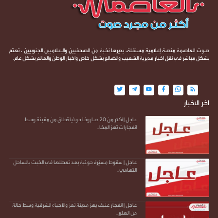
صوت العاصمة منصة إعلامية مستقلة، يديرها نخبة من الصحفيين والإعلاميين الجنوبيين ، تهتم
بشكل مباشر في نقل اخبار مديرية الشعيب والضالع بشكل خاص واخبار الوطن والعالم بشكل عام.
اخر الاخبار
عاجل | أكثر من 20 صاروخًا حو.ثيًا تُطلق من مقبنة وسط
انفجارات تهز المخا..
عاجل | سقوط مسيّرة حو.ثية بعد تعطلها في الخبت بالساحل
التهامي..
عاجل | انفجار عنيف يهز مدينة تعز والأحياء الشرقية وسط حالة
من الهلع..