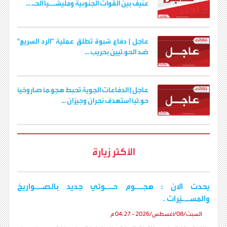
عنيف بين القوات الجنوبية ومليشـ,ـيا الحـ ...
عاجل | دفاع شبوة تطلق عملية "الرد السريع"
ضد الحو.ثيين بحريب ...
عاجل | الدفاعات الجوية تُحبط هجو.مًا صاروخيًا
حو.ثيًا استهدف نجران وجيزان ...
الأكثر زيارة
يحدث الان : هجـ,ـوم حـ,ـوثي جديد بالصـ,ـواريخ
والمسـ,ـيّرات .
السبت/08/أغسطس/2026 - 04:27 م