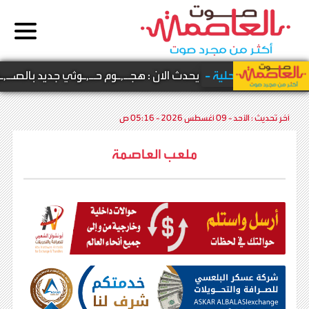
أخبار محلية -
يحدث الان : هجـ,ـوم حـ,ـوثي جديد بالصـ,ـوار
آخر تحديث :
الأحد - 09 أغسطس 2026 - 05:16 ص
ملعب العاصمة