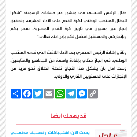
وقال الرئيس السيسي في منشور عبر حساباته الرسمية: “شكرًا
لأبطال المنتخب الوطني لكرة القدم على الأداء المشرف، وتحقيق
إنجاز غير مسبوق في تاريخ كرة القدم المصرية. نفخر بكم
وبإنجازكم، والمستقبل أفضل لكم بإذن الله تعالى.”
وتأتي إشادة الرئيس المصري بعد الأداء اللافت الذي قدمه المنتخب
الوطني، في إنجاز حظي بإشادة واسعة من الجماهير والمتابعين،
وسط آمال بأن يشكل هذا النجاح نقطة انطلاق نحو مزيد من
الإنجازات على المستويين القاري والدولي.
C
M
T
W
E
T
F
ا
o
e
e
h
m
w
a
ن
p
s
l
a
a
i
c
ش
y
s
e
t
i
t
e
ر
b
t
l
s
g
e
L
قد يهمك ايضا
o
e
A
r
n
i
o
r
p
a
g
n
k
p
m
e
k
r
يحدث الآن: اشتـ,ـباكات وقصـ,ـف مدفعـ,ـي