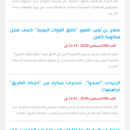
أفاد المركز الإعلامي للقوات اليمنية، بأن مليشيا الحوثي شنت هجوماً جديداً
بالصواريخ والطائرات المسيّرة استهدف محافظة مأرب، دون ورود معلومات حتى
الآن عن
صلاح بن لغبر: ظهور "ناطق القوات اليمنية" كشف فشل
منظومة كامل.
الأحد/09/أغسطس/2026 - 12:13 ص
انتقد الإعلامي صلاح بن لغبر الظهور الأخير لمن أطلق عليه "ناطق القوات اليمنية"،
واعتبره "ليس مجرد فشل إعلامي وعسكري بل صورة مصغرة ومكتملة للسلطة
التي ي
الزبيدي: "اصحوا".. تحذيرات مبكرة من "خارطة الطريق"
تجاهلها ا.
الأحد/09/أغسطس/2026 - 12:47 ص
قال الناشط السياسي اياد غانم إن الرئيس القائد عيدروس قاسم الزُبيدي كان قد حذر
مبكراً بقوله "اصحوا" من مغبة المضي في ما سُمي بـ "خارطة الطريق"، مؤكداً
عملية عسكرية واسعة للقوات المسلحة ضد الحو.ثيين في