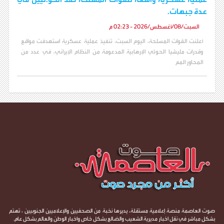
عدة جبهات.
السبت/08/أغسطس/2026 - 02:23 م
أعلنت القوات المسلحة، اليوم السبت، تنفيذ عملية عسكرية استهدفت مواقع
وقدرات مليشيا الحوثي الإرهابية المدعومة من النظام الإيراني، في عدد من
المحاور المم
صوت العاصمة منصة إعلامية مستقلة، يديرها نخبة من الصحفيين والإعلاميين الجنوبيين ، تهتم
بشكل مباشر في نقل اخبار مديرية الشعيب والضالع بشكل خاص واخبار الوطن والعالم بشكل عام.