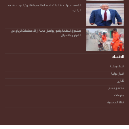
الشعيبـي رائـد بنـاء التعليـم العالـي والقانـون الدولـي فـي
اليمـن ..
صندوق النظافة بأحور يواصل حملة إزالة مخلفات الرياح من
الشوارع والأسواق ..
الاقسام
أخبار محلية
أخبار دولية
تقارير
مجتمع مدني
منوعات
قناة العاصمة