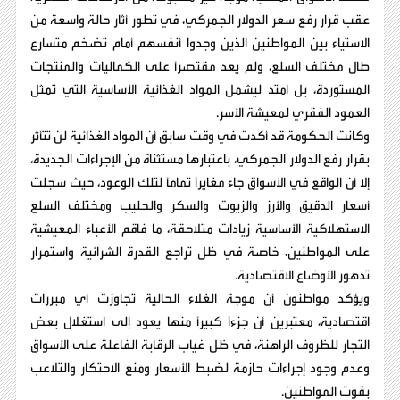
عقب قرار رفع سعر الدولار الجمركي، في تطور أثار حالة واسعة من
الاستياء بين المواطنين الذين وجدوا أنفسهم أمام تضخم متسارع
طال مختلف السلع، ولم يعد مقتصراً على الكماليات والمنتجات
المستوردة، بل امتد ليشمل المواد الغذائية الأساسية التي تمثل
العمود الفقري لمعيشة الأسر.
وكانت الحكومة قد أكدت في وقت سابق أن المواد الغذائية لن تتأثر
بقرار رفع الدولار الجمركي، باعتبارها مستثناة من الإجراءات الجديدة،
إلا أن الواقع في الأسواق جاء مغايراً تماماً لتلك الوعود، حيث سجلت
أسعار الدقيق والأرز والزيوت والسكر والحليب ومختلف السلع
الاستهلاكية الأساسية زيادات متلاحقة، ما فاقم الأعباء المعيشية
على المواطنين، خاصة في ظل تراجع القدرة الشرائية واستمرار
تدهور الأوضاع الاقتصادية.
ويؤكد مواطنون أن موجة الغلاء الحالية تجاوزت أي مبررات
اقتصادية، معتبرين أن جزءاً كبيراً منها يعود إلى استغلال بعض
التجار للظروف الراهنة، في ظل غياب الرقابة الفاعلة على الأسواق
وعدم وجود إجراءات حازمة لضبط الأسعار ومنع الاحتكار والتلاعب
بقوت المواطنين.