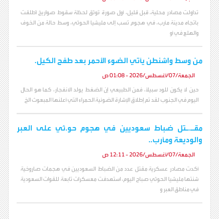
تداولت مصادر محلية، قبل قليل، أول صورة تُوثق لحظة سقوط صواريخ أُطلقت
باتجاه مدينة مأرب، في هجوم نُسب إلى مليشيا الحوثي، وسط حالة من الخوف
والهلع في أو
من وسط واشنطن يأتي الضوء الأحمر بعد طفح الكيل.
الجمعة/07/أغسطس/2026 - 01:08 ص
حين لا يكون للود سبيلاً، فمن الطبيعي إن الضغط يولد الانفجار، كما هو الحال
اليوم في الجنوب لقد تم إطلاق الإشارة الضوئية الحمراء التي أعلنها المبعوث الخ
مقـ.ـتل ضباط سعوديين في هجوم حو.ثي على العبر
والوديعة ومأرب..
الجمعة/07/أغسطس/2026 - 12:11 ص
أكدت مصادر عسكرية مقتل عدد من الضباط السعوديين في هجمات صاروخية
شنتها مليشيا الحوثي صباح اليوم، استهدفت معسكرات تابعة للقوات السعودية
في مناطق العبر و