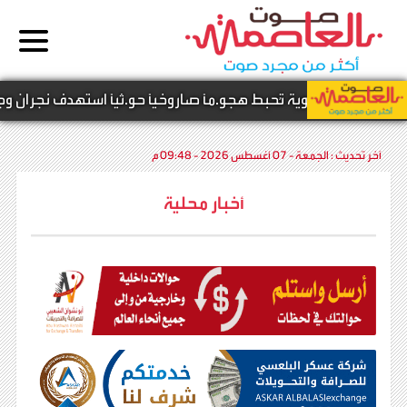
دفاعات الجوية تُحبط هجو.مًا صاروخيًا حو.ثيًا استهدف نجران وجيزان
آخر تحديث :
الجمعة - 07 أغسطس 2026 - 09:48 م
أخبار محلية