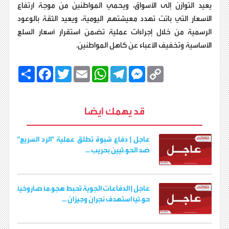
يعيد التوازن إلى الأسواق، ويحمي المواطنين من موجة ارتفاع
الأسعار التي باتت تهدد معيشتهم اليومية، ويعيد الثقة بالوعود
الرسمية من خلال إجراءات عملية تضمن استقرار أسعار السلع
الأساسية وتخفيف الأعباء عن كاهل المواطنين.
C
M
T
W
E
T
F
ا
o
e
e
h
m
w
a
ن
p
s
l
a
a
i
c
ش
y
s
e
t
i
t
e
ر
b
t
l
s
g
e
L
قد يهمك ايضا
o
e
A
r
n
i
o
r
p
a
g
n
k
p
m
e
k
r
عاجل | دفاع شبوة تطلق عملية "الرد السريع"
ضد الحو.ثيين بحريب ...
عاجل | الدفاعات الجوية تُحبط هجو.مًا صاروخيًا
حو.ثيًا استهدف نجران وجيزان ...