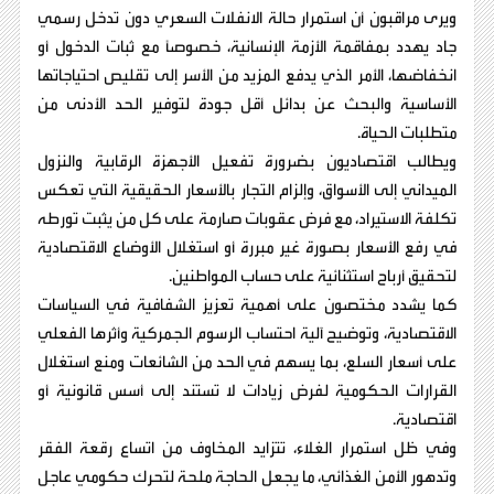
ويرى مراقبون أن استمرار حالة الانفلات السعري دون تدخل رسمي
جاد يهدد بمفاقمة الأزمة الإنسانية، خصوصاً مع ثبات الدخول أو
انخفاضها، الأمر الذي يدفع المزيد من الأسر إلى تقليص احتياجاتها
الأساسية والبحث عن بدائل أقل جودة لتوفير الحد الأدنى من
متطلبات الحياة.
ويطالب اقتصاديون بضرورة تفعيل الأجهزة الرقابية والنزول
الميداني إلى الأسواق، وإلزام التجار بالأسعار الحقيقية التي تعكس
تكلفة الاستيراد، مع فرض عقوبات صارمة على كل من يثبت تورطه
في رفع الأسعار بصورة غير مبررة أو استغلال الأوضاع الاقتصادية
لتحقيق أرباح استثنائية على حساب المواطنين.
كما يشدد مختصون على أهمية تعزيز الشفافية في السياسات
الاقتصادية، وتوضيح آلية احتساب الرسوم الجمركية وأثرها الفعلي
على أسعار السلع، بما يسهم في الحد من الشائعات ومنع استغلال
القرارات الحكومية لفرض زيادات لا تستند إلى أسس قانونية أو
اقتصادية.
وفي ظل استمرار الغلاء، تتزايد المخاوف من اتساع رقعة الفقر
وتدهور الأمن الغذائي، ما يجعل الحاجة ملحة لتحرك حكومي عاجل