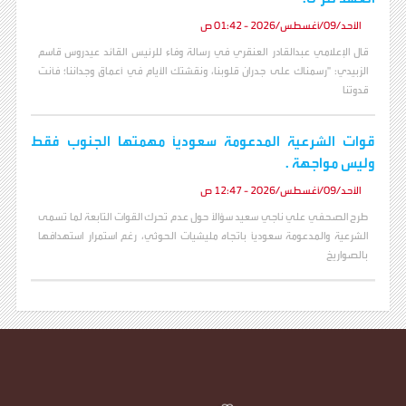
الأحد/09/أغسطس/2026 - 01:42 ص
قال الإعلامي عبدالقادر العنقري في رسالة وفاء للرئيس القائد عيدروس قاسم
الزبيدي: "رسمناك على جدران قلوبنا، ونقشتك الأيام في أعماق وجداننا؛ فأنت
قدوتنا
قوات الشرعية المدعومة سعودياً مهمتها الجنوب فقط
وليس مواجهة .
الأحد/09/أغسطس/2026 - 12:47 ص
طرح الصحفي علي ناجي سعيد سؤالاً حول عدم تحرك القوات التابعة لما تسمى
الشرعية والمدعومة سعودياً باتجاه مليشيات الحوثي، رغم استمرار استهدافها
بالصواريخ