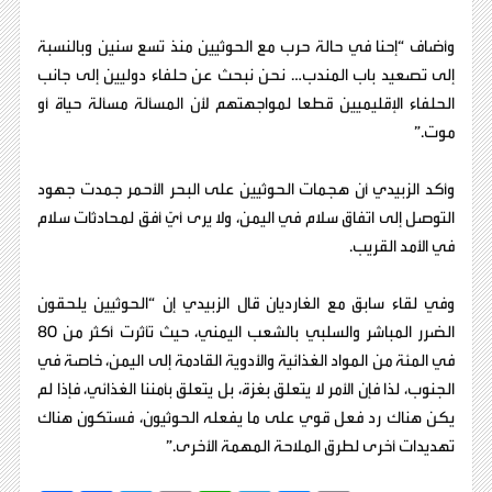
وأضاف “إحنا في حالة حرب مع الحوثيين منذ تسع سنين وبالنسبة
إلى تصعيد باب المندب… نحن نبحث عن حلفاء دوليين إلى جانب
الحلفاء الإقليميين قطعا لمواجهتهم لأن المسألة مسألة حياة أو
موت.”
وأكد الزبيدي أن هجمات الحوثيين على البحر الأحمر جمدت جهود
التوصل إلى اتفاق سلام في اليمن، ولا يرى أيّ أفق لمحادثات سلام
في الأمد القريب.
وفي لقاء سابق مع الغارديان قال الزبيدي إن “الحوثيين يلحقون
الضرر المباشر والسلبي بالشعب اليمني، حيث تأثرت أكثر من 80
في المئة من المواد الغذائية والأدوية القادمة إلى اليمن، خاصة في
الجنوب، لذا فإن الأمر لا يتعلق بغزة، بل يتعلق بأمننا الغذائي، فإذا لم
يكن هناك رد فعل قوي على ما يفعله الحوثيون، فستكون هناك
تهديدات أخرى لطرق الملاحة المهمة الأخرى.”