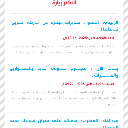
الأكثر زيارة
الزبيدي: "اصحوا".. تحذيرات مبكرة من "خارطة الطريق"
تجاهلها ا.
الأحد/09/أغسطس/2026 - 12:47 ص
قال الناشط السياسي اياد غانم إن الرئيس القائد عيدروس قاسم الزُبيدي كان قد حذر
مبكراً بقوله "اصحوا" من مغبة المضي في ما سُمي بـ "خارطة الطريق"، مؤكداً
يحدث الان : هجـ,ـوم حـ,ـوثي جديد بالصـ,ـواريخ
والمسـ,ـيّرات .
السبت/08/أغسطس/2026 - 04:27 م
أفاد المركز الإعلامي للقوات اليمنية، بأن مليشيا الحوثي شنت هجوماً جديداً
بالصواريخ والطائرات المسيّرة استهدف محافظة مأرب، دون ورود معلومات حتى
الآن عن
عبدالقادر العنقري: رسمناك على جدران قلوبنا.. نجدد
العهد للرئ.