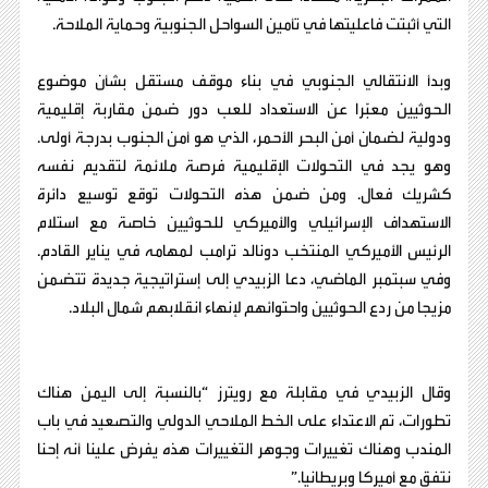
التي أثبتت فاعليتها في تأمين السواحل الجنوبية وحماية الملاحة.
وبدأ الانتقالي الجنوبي في بناء موقف مستقل بشأن موضوع
الحوثيين معبّرا عن الاستعداد للعب دور ضمن مقاربة إقليمية
ودولية لضمان أمن البحر الأحمر، الذي هو أمن الجنوب بدرجة أولى.
وهو يجد في التحولات الإقليمية فرصة ملائمة لتقديم نفسه
كشريك فعال. ومن ضمن هذه التحولات توقع توسيع دائرة
الاستهداف الإسرائيلي والأميركي للحوثيين خاصة مع استلام
الرئيس الأميركي المنتخب دونالد ترامب لمهامه في يناير القادم.
وفي سبتمبر الماضي، دعا الزبيدي إلى إستراتيجية جديدة تتضمن
مزيجا من ردع الحوثيين واحتوائهم لإنهاء انقلابهم شمال البلاد.
وقال الزبيدي في مقابلة مع رويترز “بالنسبة إلى اليمن هناك
تطورات، تم الاعتداء على الخط الملاحي الدولي والتصعيد في باب
المندب وهناك تغييرات وجوهر التغييرات هذه يفرض علينا أنه إحنا
نتفق مع أميركا وبريطانيا.”