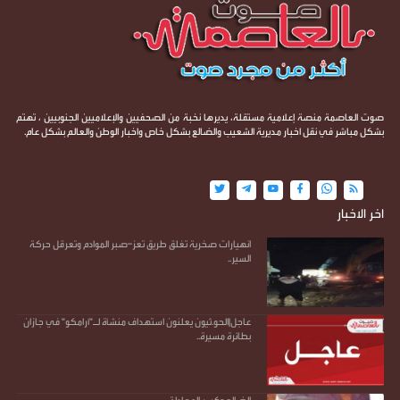
صوت العاصمة منصة إعلامية مستقلة، يديرها نخبة من الصحفيين والإعلاميين الجنوبيين ، تهتم
بشكل مباشر في نقل اخبار مديرية الشعيب والضالع بشكل خاص واخبار الوطن والعالم بشكل عام.
اخر الاخبار
انهيارات صخرية تغلق طريق تعز–صبر الموادم وتعرقل حركة
السير..
عاجل|الحو.ثيون يعلنون استهداف منشأة لـ"أرامكو" في جازان
بطائرة مسيرة..