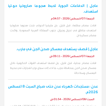
عاجل | الدفاعات الجوية تُحبط هجو.مًا صاروخيًا حو.ثيًا
استهدف.
الجمعة/07/أغسطس/2026 - 04:57 م
أفادت مصادر مطلعة، قبل قليل، بأن مليشيا الحوثي شنت هجومًا صاروخيًا
استهدف مناطق في نجران وجيزان، جنوب المملكة العربية السعودية. وأكدت
مصادر عسكرية أن
عاجل | قصف يستهدف معسكر صحن الجن في مأرب.
الجمعة/07/أغسطس/2026 - 09:11 ص
أفادت مصادر محلية، قبل قليل، بأن قصفًا استهدف القوات الحكومية داخل
معسكر صحن الجن بمحافظة مأرب، ما أدى إلى سماع دوي انفجارات في محيط
المعسكر، وسط حالة
عدن : مستجدات كهرباء عدن حتى صباح السبت 8 اغسطس
2026م.
السبت/08/أغسطس/2026 - 01:54 ص