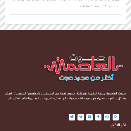
مستجدات كهرباء عدن – حتى الساعة 1:02 فجرا السبت 2026/8/8م ▪️ الطافي:
7 ساعات ▪️ اللاصي: 2 ساعات
صوت العاصمة منصة إعلامية مستقلة، يديرها نخبة من الصحفيين والإعلاميين الجنوبيين ، تهتم
بشكل مباشر في نقل اخبار مديرية الشعيب والضالع بشكل خاص واخبار الوطن والعالم بشكل عام.
اخر الاخبار