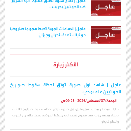
عاجل | دفاع شبوة تطلق عملية "الرد السريع"
ضد الحو.ثيين بحريب ...
عاجل | الدفاعات الجوية تُحبط هجو.مًا صاروخيًا
حو.ثيًا استهدف نجران وجيزان ...
الأكثر زيارة
عاجل | شاهد أول صورة توثق لحظة سقوط صواريخ
الحو.ثيين على مدي.
الجمعة/07/أغسطس/2026 - 09:25 ص
تداولت مصادر محلية، قبل قليل، أول صورة تُوثق لحظة سقوط صواريخ أُطلقت
باتجاه مدينة مأرب، في هجوم نُسب إلى مليشيا الحوثي، وسط حالة من الخوف
والهلع في أو