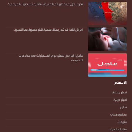
تحرك حو_ثي خطير في الحديدة.. ماذا يحدث جنوب الجراحي؟..
أمراض اللثة قد تنذر بحالة صحية أكثر خطورة مما نتصور..
عاجل | أنباء عن سماع دوي انفـ.ـجارات في جدة غرب
السعودية..
الاقسام
أخبار محلية
أخبار دولية
تقارير
مجتمع مدني
منوعات
قناة العاصمة