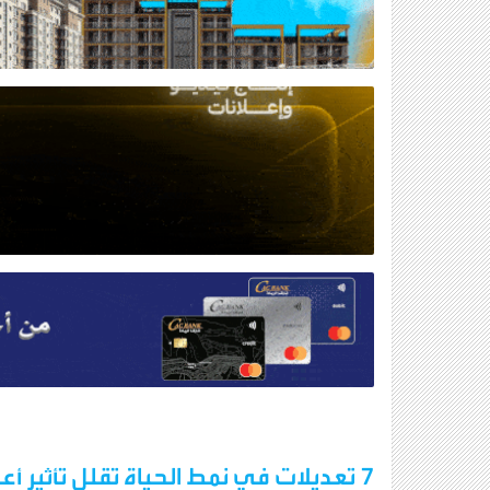
7 تعديلات في نمط الحياة تقلل تأثير أعراض سن اليأس