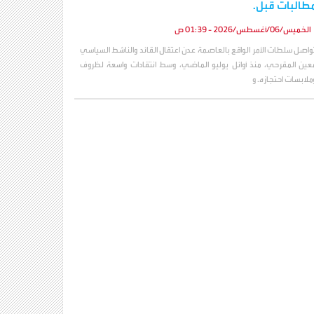
طالبات قبل.
الخميس/06/أغسطس/2026 - 01:39 ص
واصل سلطات الأمر الواقع بالعاصمة عدن اعتقال القائد والناشط السياسي
عين المقرحي، منذ أوائل يوليو الماضي، وسط انتقادات واسعة لظروف
ملابسات احتجازه. و