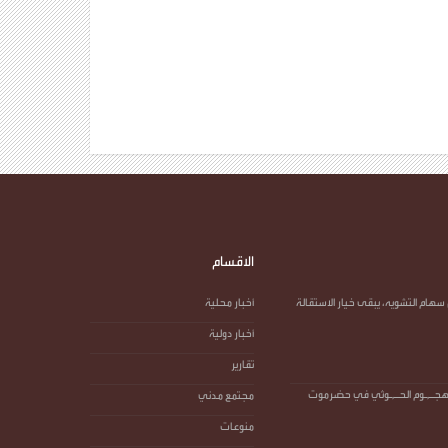
الاقسام
سهام التشويه، يبقى خيار الاستقالة
أخبار محلية
أخبار دولية
تقارير
 الهجـ,ـوم الحـ,ـوثي في حضرموت
مجتمع مدني
منوعات