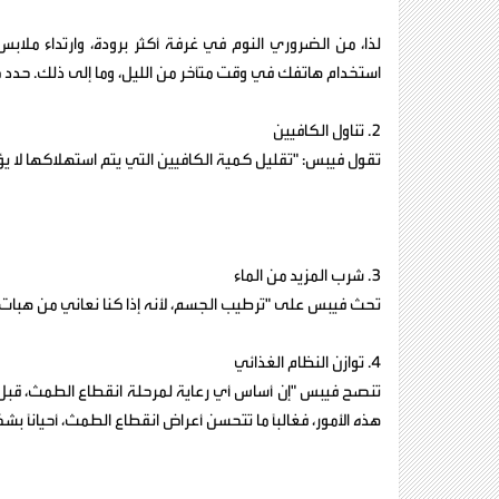
لذا، من الضروري النوم في غرفة أكثر برودة، وارتداء ملاب
استخدام هاتفك في وقت متأخر من الليل، وما إلى ذلك. حدد ما
2. تناول الكافيين
تقول فيبس: "تقليل كمية الكافيين التي يتم استهلاكها لا يؤث
3. شرب المزيد من الماء
تحث فيبس على "ترطيب الجسم، لأنه إذا كنا نعاني من هبات
4. توازن النظام الغذائي
تنصح فيبس "إن أساس أي رعاية لمرحلة انقطاع الطمث، قبل ز
هذه الأمور، فغالباً ما تتحسن أعراض انقطاع الطمث، أحياناً ب