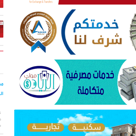
مح
ال
ت
م
ط