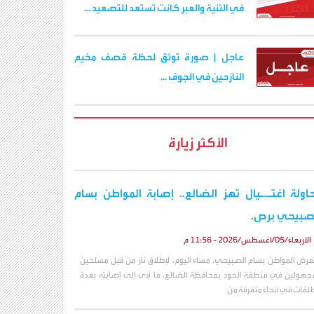
في الثنية والعبر كانت تستعد للتصعيد ...
عاجل | صورة توثق لحظة قصف مخيم
النازحين في الجوف ...
الأكثر زيارة
اولة اغتـ.ـيال تهز الضالع.. إصابة المواطن بسام
صبيحي برص.
الأربعاء/05/أغسطس/2026 - 11:56 م
عرض المواطن بسام الصبيحي، مساء اليوم، لإطلاق نار من قبل مسلحين
جهولين في منطقة الحود بمحافظة الضالع، ما أدى إلى إصابته بعدة
لقات في أنحاء متفرقة من