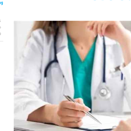
وم
ت
م
و