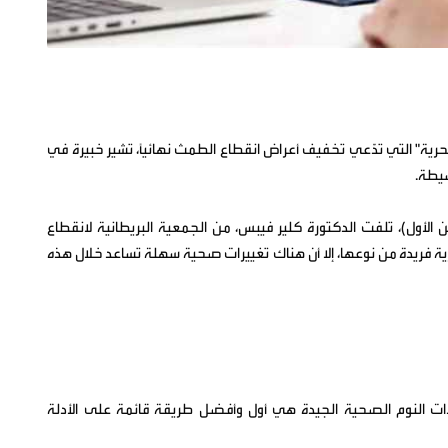
سحرية" التي تدّعي تخفيف أعراض انقطاع الطمث نهائياً، تشير خبيرة في
سيطة.
ي لانقطاع الطمث في 18 أكتوبر (تشرين الأول)، تلفت الدكتورة كلير فيبس، من الجمعية البريطانية لانقطاع
رية فريدة من نوعها، إلا أن هناك تغييرات صحية سهلة تساعد خلال هذه
ات النوم الصحية الجيدة هي أول وأفضل طريقة قائمة على الأدلة