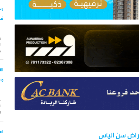
رس
فض
ر
ا
ب
ال
مس
ع
ا
ل
اع