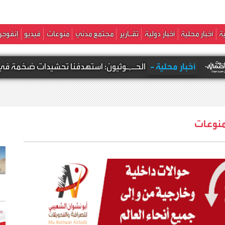
ة
أخبار محلية
أخبار دولية
تقـارير
مجتمع مدني
منوعات
فيديو
إنفوجر
 -
الحـ,ـوثيون: استهدفنا تحشيدات ضخمة في الثنية والعبر كانت 
نوعات