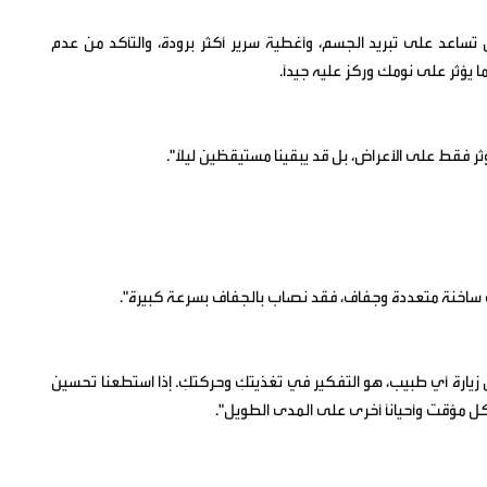
س تساعد على تبريد الجسم، وأغطية سرير أكثر برودة، والتأكد من عدم
 يؤثر على نومك وركز عليه جيداً.
ر فقط على الأعراض، بل قد يبقينا مستيقظين ليلًا".
 ساخنة متعددة وجفاف، فقد نصاب بالجفاف بسرعة كبيرة".
يارة أي طبيب، هو التفكير في تغذيتكِ وحركتكِ. إذا استطعنا تحسين
شكل مؤقت وأحياناً أخرى على المدى الطويل".