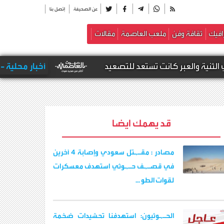
عن الصحيفة
إتصل بنا
افيك
ثقافة وفن
ملعب العاصمة
مقالات
تستعد للتصعيد
أخبار محلية -
قوات الطوارئ الي
قد يهمك ايضا
مصادر : مقـ,ـتل سعودي وإصابة 4 آخرين
في قصـ,ـف حـ,ـوثي استهدف معسكرات
لقوات الطو ...
الحـ,ـوثيون: استهدفنا تحشيدات ضخمة