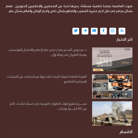
صوت العاصمة منصة إعلامية مستقلة، يديرها نخبة من الصحفيين والإعلاميين الجنوبيين ، تهتم
بشكل مباشر في نقل اخبار مديرية الشعيب والضالع بشكل خاص واخبار الوطن والعالم بشكل عام.
اخر الاخبار
د. عيدروس السدح يعزي مدير عام الإعلام والاتصال المؤسسي
بهيئة الطيران في وفاة وال..
الهيئة العامة لحماية البيئة تنفذ نزولاً ميدانياً لعدد من المنشآت
الصناعية الخاضع..
مجـ,ـزرة تُغرق قوات الطوارئ اليمنية في خسائر فادحة.. أكثر
من 50 قتـ,ـيلاً ومئات ..
الاقسام