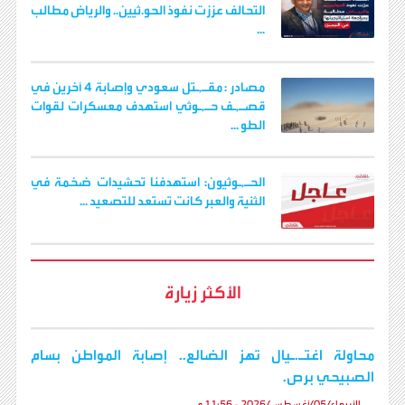
التحالف عززت نفوذ الحو.ثيين.. والرياض مطالب
...
مصادر : مقـ,ـتل سعودي وإصابة 4 آخرين في
قصـ,ـف حـ,ـوثي استهدف معسكرات لقوات
الطو ...
الحـ,ـوثيون: استهدفنا تحشيدات ضخمة في
الثنية والعبر كانت تستعد للتصعيد ...
الأكثر زيارة
محاولة اغتـ.ـيال تهز الضالع.. إصابة المواطن بسام
الصبيحي برص.
الأربعاء/05/أغسطس/2026 - 11:56 م