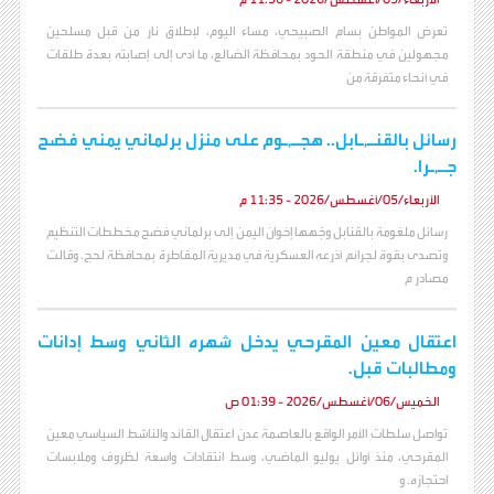
تعرض المواطن بسام الصبيحي، مساء اليوم، لإطلاق نار من قبل مسلحين
مجهولين في منطقة الحود بمحافظة الضالع، ما أدى إلى إصابته بعدة طلقات
في أنحاء متفرقة من
رسائل بالقنـ,ـابل.. هجـ,ـوم على منزل برلماني يمني فضح
جـ,ـرا.
الأربعاء/05/أغسطس/2026 - 11:35 م
رسائل ملغومة بالقنابل وجّهها إخوان اليمن إلى برلماني فضح مخططات التنظيم
وتصدى بقوة لجرائم أذرعه العسكرية في مديرية المقاطرة بمحافظة لحج. وقالت
مصادر م
اعتقال معين المقرحي يدخل شهره الثاني وسط إدانات
ومطالبات قبل.
الخميس/06/أغسطس/2026 - 01:39 ص
تواصل سلطات الأمر الواقع بالعاصمة عدن اعتقال القائد والناشط السياسي معين
المقرحي، منذ أوائل يوليو الماضي، وسط انتقادات واسعة لظروف وملابسات
احتجازه. و