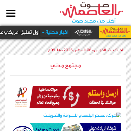
ومأرب
أخبار محلية -
اول تعليق أمريكي على اس
آخر تحديث :
الخميس - 06 أغسطس 2026 - 09:14 م
مجتمع مدني