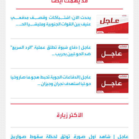
قد يهمك ايضا
o
e
A
r
n
i
o
r
p
a
g
n
k
p
m
e
k
r
يحدث الآن: اشتـ,ـباكات وقصـ,ـف مدفعـ,ـي
عنيف بين القوات الجنوبية ومليشـ,ـيا الحـ ...
عاجل | دفاع شبوة تطلق عملية "الرد السريع"
ضد الحو.ثيين بحريب ...
عاجل | الدفاعات الجوية تُحبط هجو.مًا صاروخيًا
حو.ثيًا استهدف نجران وجيزان ...
الأكثر زيارة
عاجل | شاهد أول صورة توثق لحظة سقوط صواريخ