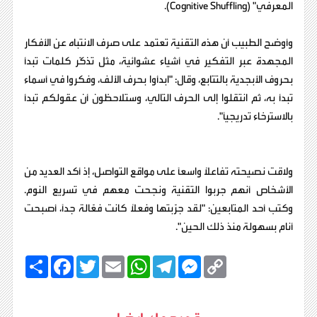
المعرفي" (Cognitive Shuffling).
وأوضح الطبيب أن هذه التقنية تعتمد على صرف الانتباه عن الأفكار
المجهدة عبر التفكير في أشياء عشوائية، مثل تذكّر كلمات تبدأ
بحروف الأبجدية بالتتابع، وقال: "ابدأوا بحرف الألف، وفكروا في أسماء
تبدأ به، ثم انتقلوا إلى الحرف التالي، وستلاحظون أن عقولكم تبدأ
بالاسترخاء تدريجيًا".
ولاقت نصيحته تفاعلًا واسعًا على مواقع التواصل، إذ أكد العديد من
الأشخاص أنهم جربوا التقنية ونجحت معهم في تسريع النوم.
وكتب أحد المتابعين: "لقد جرّبتها وفعلاً كانت فعّالة جدًا، أصبحت
أنام بسهولة منذ ذلك الحين".
C
M
T
W
E
T
F
ا
o
e
e
h
m
w
a
ن
p
s
l
a
a
i
c
ش
y
s
e
t
i
t
e
ر
b
t
l
s
g
e
L