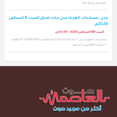
المعسكر، وسط حالة
عدن : مستجدات كهرباء عدن حتى صباح السبت 8 اغسطس
2026م.
السبت/08/أغسطس/2026 - 01:54 ص
مستجدات كهرباء عدن – حتى الساعة 1:02 فجرا السبت 2026/8/8م ▪️ الطافي:
7 ساعات ▪️ اللاصي: 2 ساعات