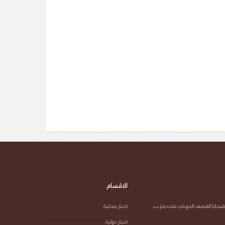
الاقسام
ضحايا القصف الحو.ثي على مأرب..
أخبار محلية
أخبار دولية