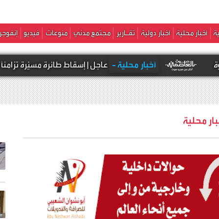
ة
أخبار محلية
أخبار دولية
تقـارير
مجتمع مدني
منوعات
فيديو
إنفوجر
أخبار محلية -
عاجل | إسقاط طائرة مسيّرة تزامنًا مع هجوم ص
بار محلية