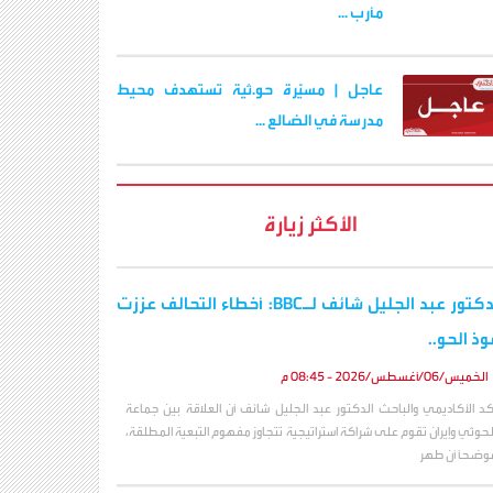
مأرب ...
عاجل | مسيّرة حو.ثية تستهدف محيط
مدرسة في الضالع ...
الأكثر زيارة
الدكتور عبد الجليل شائف لـBBC: أخطاء التحالف عززت
وذ الحو..
الخميس/06/أغسطس/2026 - 08:45 م
كد الأكاديمي والباحث الدكتور عبد الجليل شائف أن العلاقة بين جماعة
لحوثي وإيران تقوم على شراكة استراتيجية تتجاوز مفهوم التبعية المطلقة،
وضحاً أن طهر