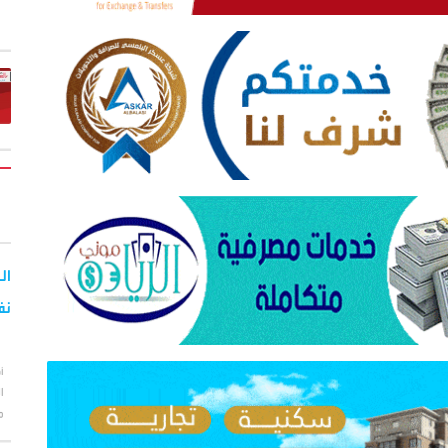
نف
أ
ا
م