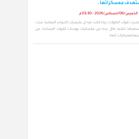
تهدف معسكراتها .
الخميس/06/أغسطس/2026 - 03:30 م
صدرت قوات الطوارئ بياناً قالت فيه إن مليشيات الحوثي الإرهابية شنت
ستهدافاً غاشماً طال عدداً من معسكرات ووحدات القوات المسلحة، من
ينها معسكرات تابعة