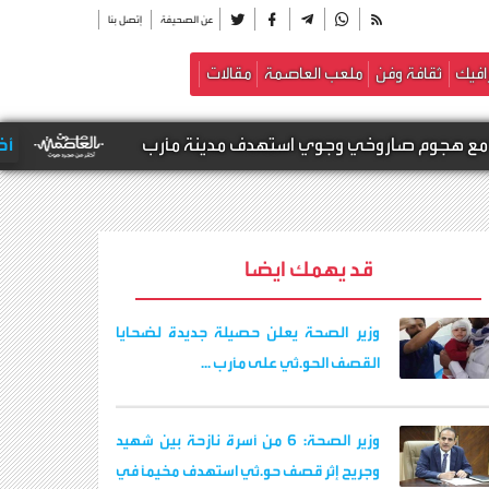
عن الصحيفة
إتصل بنا
افيك
ثقافة وفن
ملعب العاصمة
مقالات
اروخي وجوي استهدف مدينة مأرب
أخبار محلية -
عا
قد يهمك ايضا
وزير الصحة يعلن حصيلة جديدة لضحايا
القصف الحو.ثي على مأرب ...
وزير الصحة: 6 من أسرة نازحة بين شهيد
وجريح إثر قصف حو.ثي استهدف مخيمًا في