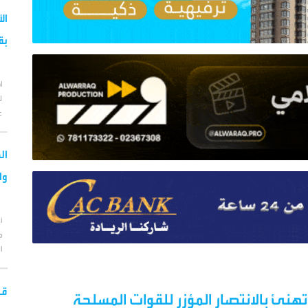
ال
بق
ا
ل
ع
ال
وا
أ
م
ا
قو
تهنئ بالانتصار المؤزر للقوات المسلحة