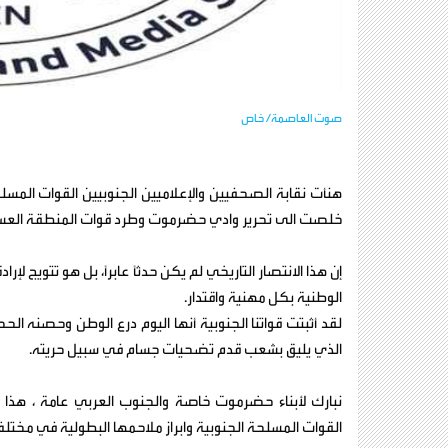
صوت العاصمة/ خاص
هنأت نقابة الصحفيين والإعلاميين الجنوبيين القوات المسلح
خلصت الى تحرير وادي حضرموت وطرد قوات المنطقة العسكرية
إن هذا الانتصار التاريخي لم يكن حدثًا عابرًا، بل هو تتويج ل
الوطنية بكل مهنية واقتدار.
لقد أثبتت قواتنا الجنوبية أنها اليوم درع الوطن وحصنه ا
الذي يليق بشعب قدم تضحيات جسام في سبيل حريته.
نبارك لأبناء حضرموت خاصة والجنوب العربي عامة ، هذا ال
القوات المسلحة الجنوبية وابراز ملاحمها البطولية في مختل