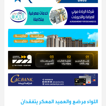
اللواء مرصّع والعميد المعكر يتفقدان