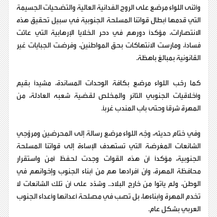
وأثنى اللواء مرصّع على الروح الفدائية العالية والتضحيات الجسيمة
التي قدمها أبطال قواتنا المسلحة الجنوبية في سبيل تحقيق هذه
الانتصارات، مؤكدًا دورهم في دحر الخلايا الإرهابية التي عاثت
فسادًا، ومارست الانتهاكات بحق المواطنين، وفرضت الجبايات غير
القانونية بمبالغ باهظة.
كما رحّب اللواء مرصّع بكافة الوحدات المساندة، مشيدًا بقيم
وأخلاقيات الجنوبي الثائر والمخلص لقضية شعبه العادلة، من
المهرة شرقًا وحتى باب المندب غربًا.
وفي ختام حديثه، وجّه اللواء مرصّع رسالة إلى المحرضين ومروّجي
الشائعات المغرضة التي تستهدف الإساءة إلى قواتنا المسلحة
الجنوبية، مؤكدًا أن هذه القوات وجدت لحفظ أمن واستقرار
محافظة المهرة، وأن أفرادها هم من أبناء الجنوب وإخوانهم في
الوطن، ولم يأتوا من خارج البلاد.. وشدّد على أن تلك الشائعات لا
تخدم المهرة وأبناءها، بل تصب في مصلحة أعدائها وأعداء الجنوب
العربي بشكل عام.