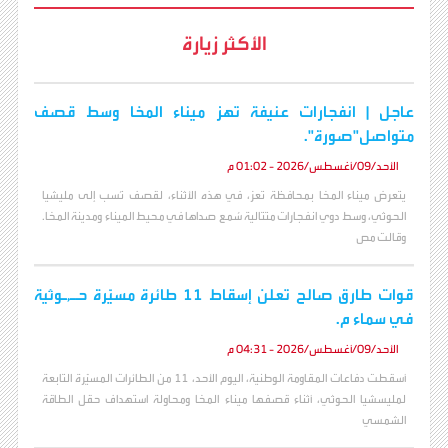
الأكثر زيارة
عاجل | انفجارات عنيفة تهز ميناء المخا وسط قصف
متواصل"صورة".
الأحد/09/أغسطس/2026 - 01:02 م
يتعرض ميناء المخا بمحافظة تعز، في هذه الأثناء، لقصف نُسب إلى مليشيا
الحوثي، وسط دوي انفجارات متتالية سُمع صداها في محيط الميناء ومدينة المخا.
وقالت مص
قوات طارق صالح تعلن إسقاط 11 طائرة مسيّرة حـ,ـوثية
في سماء م.
الأحد/09/أغسطس/2026 - 04:31 م
أسقطت دفاعات المقاومة الوطنية، اليوم الأحد، 11 من الطائرات المسيّرة التابعة
لمليسشيا الحوثي، أثناء قصفها ميناء المخا ومحاولة استهداف حقل الطاقة
الشمسي