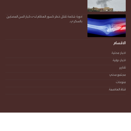
أدوية شائعة تقلل خطر كسور العظام لدى كبار السن المصابين
بالسكري..
الاقسام
أخبار محلية
أخبار دولية
تقارير
مجتمع مدني
منوعات
قناة العاصمة
جميع الحقوق محفوظة ©
2026
@ - صوت العاصمة - أكثر من مجرد صوت
آخر تحديث :
الإثنين - 10 أغسطس 2026 - 08:33 ص
تصميم وتطوير -
ITU-TEAM