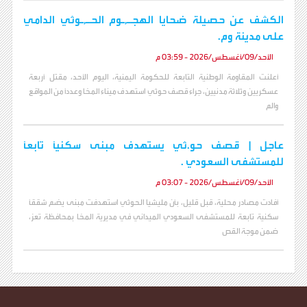
الكشف عن حصيلة ضحايا الهجـ,ـوم الحـ,ـوثي الدامي
على مدينة وم.
الأحد/09/أغسطس/2026 - 03:59 م
أعلنت المقاومة الوطنية التابعة للحكومة اليمنية، اليوم الأحد، مقتل أربعة
عسكريين وثلاثة مدنيين، جراء قصف حوثي استهدف ميناء المخا وعدداً من المواقع
والم
عاجل | قصف حو.ثي يستهدف مبنى سكنيًا تابعًا
للمستشفى السعودي .
الأحد/09/أغسطس/2026 - 03:07 م
أفادت مصادر محلية، قبل قليل، بأن مليشيا الحوثي استهدفت مبنى يضم شققًا
سكنية تابعة للمستشفى السعودي الميداني في مديرية المخا بمحافظة تعز،
ضمن موجة القص