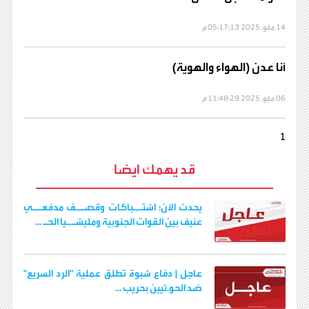
14 مايو, 2025 05:17:13 م
أنا عدن (الهواء والهوية)
06 مايو, 2025 11:48:29 م
1
قد يهمك ايضا
يحدث الآن: اشتـ,ـباكات وقصـ,ـف مدفعـ,ـي
عنيف بين القوات الجنوبية ومليشـ,ـيا الحـ ...
عاجل | دفاع شبوة تطلق عملية "الرد السريع"
ضد الحو.ثيين بحريب ...