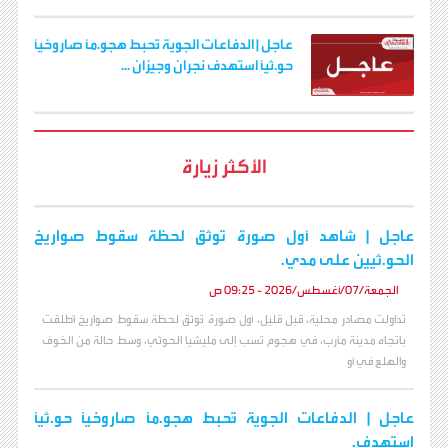
عاجل | الدفاعات الجوية تُحبط هجو.مًا صاروخيًا
حو.ثيًا استهدف نجران وجيزان ...
الأكثر زيارة
عاجل | شاهد أول صورة توثق لحظة سقوط صواريخ
الحو.ثيين على مدي.
الجمعة/07/أغسطس/2026 - 09:25 ص
تداولت مصادر محلية، قبل قليل، أول صورة تُوثق لحظة سقوط صواريخ أُطلقت
باتجاه مدينة مأرب، في هجوم نُسب إلى مليشيا الحوثي، وسط حالة من الخوف
والهلع في أو
عاجل | الدفاعات الجوية تُحبط هجو.مًا صاروخيًا حو.ثيًا
استهدف.