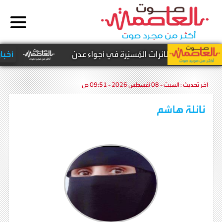
عن إسقاط الطائرات المُسيّرة في أجواء عدن
أخبار مح
آخر تحديث :
السبت - 08 أغسطس 2026 - 09:51 ص
نائلة هاشم