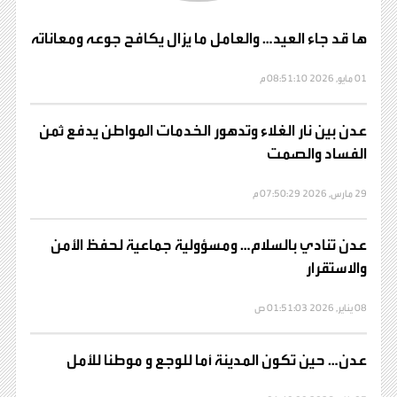
ها قد جاء العيد… والعامل ما يزال يكافح جوعه ومعاناته
01 مايو, 2026 08:51:10 م
عدن بين نار الغلاء وتدهور الخدمات المواطن يدفع ثمن
الفساد والصمت
29 مارس, 2026 07:50:29 م
عدن تنادي بالسلام… ومسؤولية جماعية لحفظ الأمن
والاستقرار
08 يناير, 2026 01:51:03 ص
عدن… حين تكون المدينة أما للوجع و موطنا للأمل