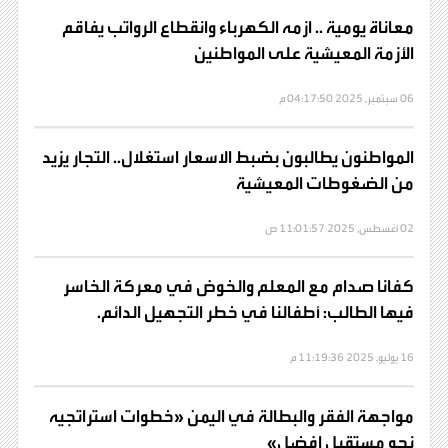
معاناة يومية .. ازمه الكهرباء وانقطاع الرواتب يفاقم
الأزمة المعيشية على المواطنين
06 سبتمبر, 2025 04:17:50 م
المواطنون يطالبون بضبط الاسعار استغلال.. التجار يزيد
من الضغوطات المعيشية
02 أغسطس, 2025 11:01:57 ص
كفانا صدام مع المعلم والخوض في معركة الخاسر
فيها الطالب: أطفالنا في خطر التجهيل الدائم.
16 يوليو, 2025 11:19:36 م
مواجهة الفقر والبطالة في اليمن «خطوات استراتجيه
نحو مستقبل افضل»