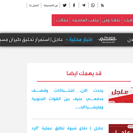
عن الصحيفة
إتصل بنا
افيك
ثقافة وفن
ملعب العاصمة
مقالات
أخبار محلية -
عاجل | استمرار تحليق طيران مسير فوق 
قد يهمك ايضا
يحدث الآن: اشتـ,ـباكات وقصـ,ـف
مدفعـ,ـي عنيف بين القوات الجنوبية
ومليشـ,ـيا الحـ ...
عاجل | دفاع شبوة تطلق عملية "الرد