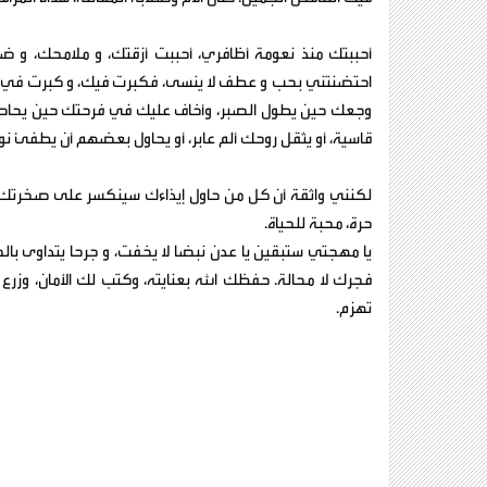
أحببتك منذ نعومة أظافري، أحببت أزقتك، و ملامحك، و ضحك
احتضنتني بحب و عطف لا ينسى، فكبرت فيك، و كبرت في 
وجعك حين يطول الصبر، وأخاف عليك في فرحتك حين يحاصر
قاسية، أو يثقل روحك ألم عابر، أو يحاول بعضهم أن يطفئ نو
لكنني واثقة أن كل من حاول إيذاءك سينكسر على صخرتك الصل
حرة، محبة للحياة.
يا مهجتي ستبقين يا عدن نبضا لا يخفت، و جرحا يتداوى بالص
فجرك لا محالة. حفظك الله بعنايته، وكتب لك الأمان، وزرع
تهزم.