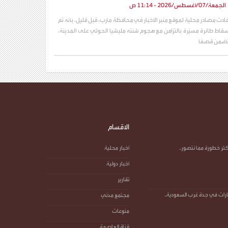
الجمعة/07/أغسطس/2026 - 11:14 ص
فادت مصادر محلية لموقع منبر الأخبار في محافظة مأرب، قبل قليل، بأنه تم
سقاط طائرة مسيّرة بالتزامن مع هجوم شنته مليشيا الحوثي على المدينة،
ضمن قصفًا
الاقسام
كثر خطورة مما نتصور..
أخبار محلية
أخبار دولية
تقارير
جارات في جدة غرب السعودية..
مجتمع مدني
منوعات
قناة العاصمة