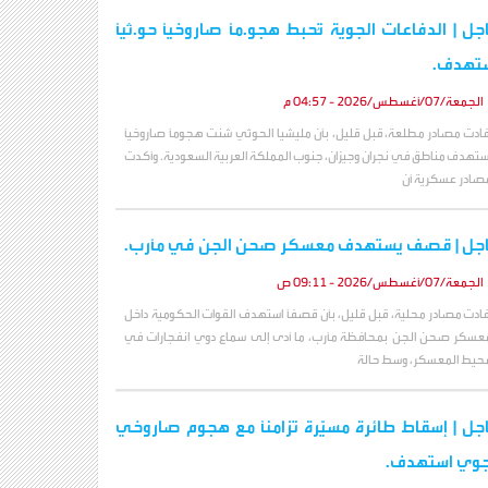
جل | الدفاعات الجوية تُحبط هجو.مًا صاروخيًا حو.ثيًا
تهدف.
الجمعة/07/أغسطس/2026 - 04:57 م
فادت مصادر مطلعة، قبل قليل، بأن مليشيا الحوثي شنت هجومًا صاروخيًا
ستهدف مناطق في نجران وجيزان، جنوب المملكة العربية السعودية. وأكدت
صادر عسكرية أن
جل | قصف يستهدف معسكر صحن الجن في مأرب.
الجمعة/07/أغسطس/2026 - 09:11 ص
فادت مصادر محلية، قبل قليل، بأن قصفًا استهدف القوات الحكومية داخل
عسكر صحن الجن بمحافظة مأرب، ما أدى إلى سماع دوي انفجارات في
حيط المعسكر، وسط حالة
جل | إسقاط طائرة مسيّرة تزامنًا مع هجوم صاروخي
وي استهدف.