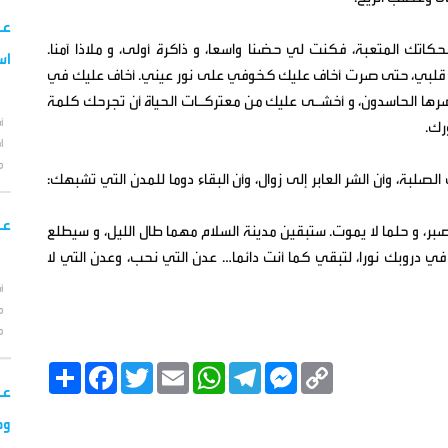
عا
اتك المتعبة، فكنت لي حضنا واسعا، و ذاكرة أولى، و ملاذا آمنا.
اس
قلبي، حتى صرت أخاف عليك كخوفي على نور عيني. أخاف عليك في
ها الحاسدون، و أخشـى عليك من معتركـات الحياة أن تجرحك كلمة
أ
رك.
ا
م
بة، وأن الشر العابر إلى زوال، وأن البقاء دوما للمدن التي تشبهك:
عا
بر، و حلما لا يموت. ستبقين مدينة السلام مهما طال الليل، و سيطلع
 في دروبك نورا، لتبقي كما أنت دائما… عدن التي نحب، وعدن التي لا
أ
م
م
C
M
T
W
E
T
F
ا
o
e
e
h
m
w
a
ن
عا
p
s
l
a
a
i
c
ش
y
s
e
t
i
t
e
ر
وج
b
t
l
s
g
e
L