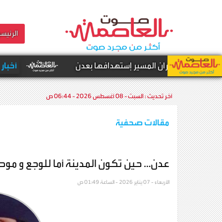
الرئيسي
اول الطيران المسير إستهدافها بعدن
أخبار محلية -
آخر تحديث :
السبت - 08 أغسطس 2026 - 06:44 ص
مقالات صحفية
عدن… حين تكون المدينة أما للوجع و موطن
الأربعاء - 07 يناير 2026 - الساعة 01:49 ص