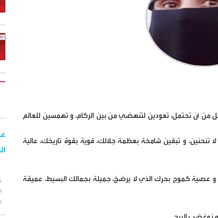
 من أن تحتمل، تعودين لتنهضي من بين الركام، و تهمسين للعالم
عا
تنحنين، و تبقين شامخة بعظمة جلالك، قوية بقوة تاريخك، عالية
ال
و عصية كموج بحرك الذي لا يرضخ، جميلة بجمالك البسيط، عميقة
ت
أ
م
افئ وغضب الريح.