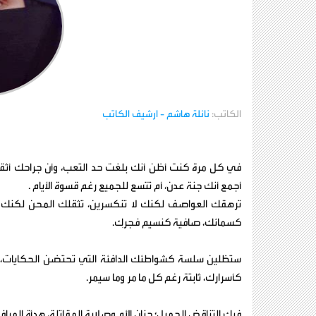
الكاتب:
نائلة هاشم
- ارشيف الكاتب
في كل مرة كنت أظن أنك بلغت حد التعب، وأن جراحك أثقل
أجمع أنك جنة عدن، أم تتسع للجميع رغم قسوة الأيام .
ترهقك العواصف لكنك لا تنكسرين، تثقلك المحن لكنك لا 
كسمائك، صافية كنسيم فجرِك.
ستظلين سلسة كشواطئك الدافئة التي تحتضن الحكايات، 
كأسرارك، ثابتة رغم كل ما مر وما سيمر.
فيك التناقض الجميل؛ حنان الأم وصلابة المقاتلة، هدأة المر