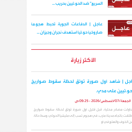
السريع" ضد الحو.ثيين بحريب ...
عاجل | الدفاعات الجوية تُحبط هجو.مًا
صاروخيًا حو.ثيًا استهدف نجران وجيزان ...
الأكثر زيارة
جل | شاهد أول صورة توثق لحظة سقوط صواريخ
حو.ثيين على مدي.
الجمعة/07/أغسطس/2026 - 09:25 ص
داولت مصادر محلية، قبل قليل، أول صورة تُوثق لحظة سقوط صواريخ
ُطلقت باتجاه مدينة مأرب، في هجوم نُسب إلى مليشيا الحوثي، وسط حالة
ن الخوف والهلع في أو