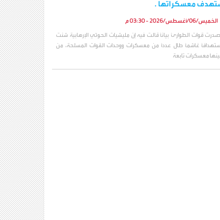
تهدف معسكراتها .
الخميس/06/أغسطس/2026 - 03:30 م
صدرت قوات الطوارئ بياناً قالت فيه إن مليشيات الحوثي الإرهابية شنت
ستهدافاً غاشماً طال عدداً من معسكرات ووحدات القوات المسلحة، من
ينها معسكرات تابعة