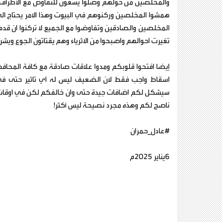
والمخلصين من حولهم وضلوا يسعون للتفاوض مع الاطراف الا
همشوا المخلصين وركنوهم في البيوت وهذا الامر يحتاج الى
المخلصين والصادقين وتفاوضوا مع الجميع لا تركنوا ان ق
تغيرت احوالهم واصبحوا من الاثرياء وهم يقتاتون الجوع وي
إيضا افتحوا قلوبكم ومدوا علاقات صادقة مع كافة المحافظ
اسقاط واجب فقط لان الضعيف ليس له اي تاثير حتى في اسر
سيشكل لكم اضافات جيدة حتى وان خالفكم لكن في اوقات ال
ناصح لكم وهذه مجرد نصيحة ليس أكثر!
#عادل_حمران
6يناير 2025م