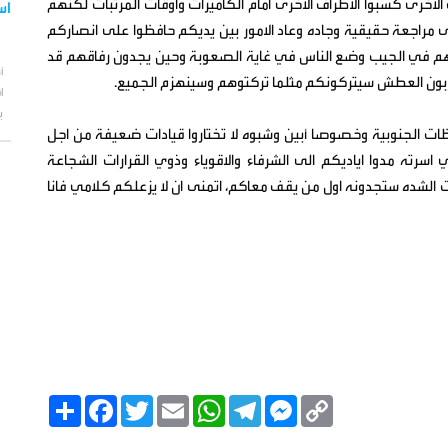
خرى كسبوا الاطراف الاخرى امام الكاميرات واوقات المرتبات لكنهم
اس
 مراجعة حقيقية وجاده وعاد الامور بين يديكم حافظوا على انصاركم
دهم في الجيب وضع الناس في غاية الصعوبة وحين يجدون رفاقهم قد
أ
شربون العطش سيتركونكم مثلما تركتوهم وسينهزم الجميع.
ا
ب
ات الجنوبية وخصوصا أبين وشبوه لا تختاروا قيادات ضعيفة من اجل
ته مدوا اياديكم الى الشرفاء والاقوياء وذوي القرارات الشجاعة
شده ستجدونه اول من يقف معاكم، اتمنى ان لا يزعلكم كلامي فانا
C
M
T
W
E
T
F
ا
o
e
e
h
m
w
a
ن
p
s
l
a
a
i
c
ش