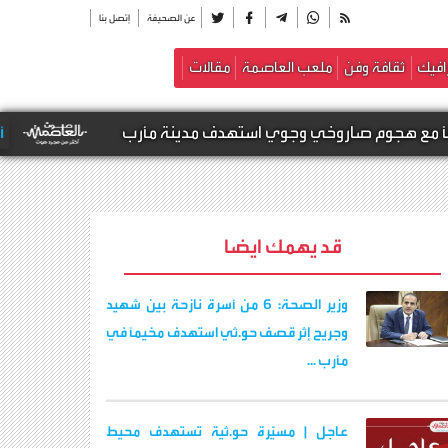
عن الصحيفة
إتصل بنا
افيك
ثقافة وفن
ملعب العاصمة
مقالات
 هجوم صاروخي وجوي استهدف مدينة مأرب
أخبار محلي
قد يهمك ايضا
وزير الصحة: 6 من أسرة نازحة بين شهيد
وجريح إثر قصف حو.ثي استهدف مخيمًا في
مأرب ...
عاجل | مسيّرة حو.ثية تستهدف محيط