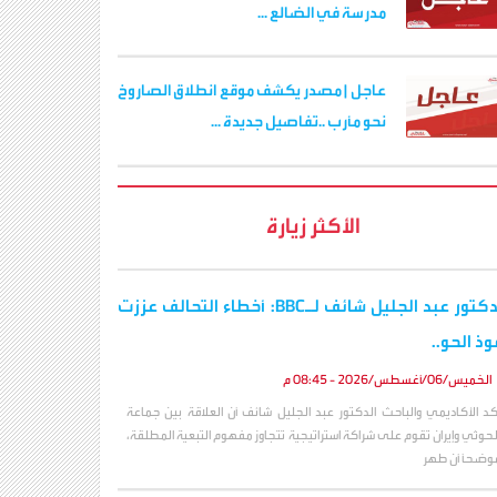
مدرسة في الضالع ...
عاجل | مصدر يكشف موقع انطلاق الصاروخ
نحو مأرب ..تفاصيل جديدة ...
الأكثر زيارة
الدكتور عبد الجليل شائف لـBBC: أخطاء التحالف عززت
وذ الحو..
الخميس/06/أغسطس/2026 - 08:45 م
كد الأكاديمي والباحث الدكتور عبد الجليل شائف أن العلاقة بين جماعة
لحوثي وإيران تقوم على شراكة استراتيجية تتجاوز مفهوم التبعية المطلقة،
وضحاً أن طهر