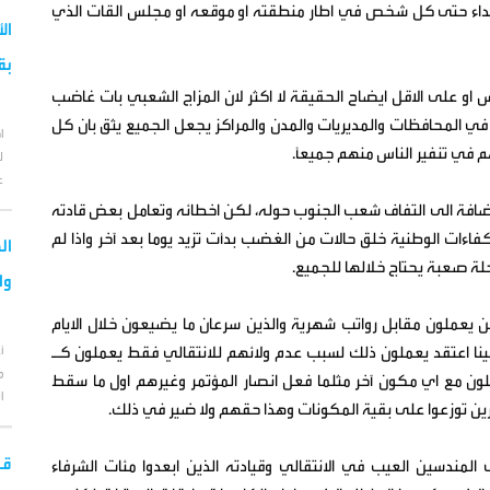
الاعداء حتى كل شخص في اطار منطقته او موقعه او مجلس القات الذي
ال
بق
س او على الاقل ايضاح الحقيقة لا اكثر لان المزاج الشعبي بات غاضب
ه في المحافظات والمديريات والمدن والمراكز يجعل الجميع يثق بان كل
ا
في تنفير الناس منهم جميعًا.
ل
ع
إضافة الى التفاف شعب الجنوب حوله، لكن اخطائه وتعامل بعض قادته
اءات الوطنية خلق حالات من الغضب بدأت تزيد يوما بعد آخر واذا لم
ال
حلة صعبة يحتاج خلالها للجميع.
وا
 يعملون مقابل رواتب شهرية والذين سرعان ما يضيعون خلال الايام
نا اعتقد يعملون ذلك لسبب عدم ولائهم للانتقالي فقط يعملون كـ
أ
م
لون مع اي مكون آخر مثلما فعل انصار المؤتمر وغيرهم اول ما سقط
ا
رين توزعوا على بقية المكونات وهذا حقهم ولا ضير في ذلك.
قو
المندسين العيب في الانتقالي وقيادته الذين ابعدوا مئات الشرفاء