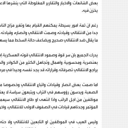
بعض الشائعات والاخبار والتقارير المغلوطة التي ينشرها 
يخزن فيه.
رغم ان ثمة امور بسيطة يمكنهم القيام بها وتغير مزاج النا
جدًا من الانتقالي وقيادته وصمت الانتقالي وانصاره وقيادت
ما يقال ضد الانتقالي صحيح ويضاعف حالة السخط مما يسهم 
يدرك الجميع بان سر قوة وصمود الانتقالي قوته العسكرية 
بعنصرية ومحسوبية واهمال وتجاهل الكثير من الكوادر والكف
يراجع الانتقالي تصرفاته وقراراته قد يجد نفسه وحيدا في مر
اما صمت بعض انصار وقيادات واتباع الانتقالي وخصوصا من
الصعبة ويدسون رؤوسهم في التراب ويتبعون سياسة لا يعني
موظفين من اجل الراتب واذا انتهى او طاح الانتقالي سيعم
المؤتمر وجدناهم قيادات في الصفوف الاولى للانتقالي، وآخ
وليس العيب في الموظفين او التابعين للانتقالي ولا حتى 