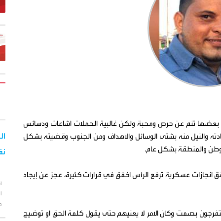
 بعضها تنم عن حرص ومحبة ولكن غالبية الحملات اشاعات ودسائس
ادته والنيل منه بشتى الوسائل والاهداف ومن الجنوب وقضيته بشكل
وطن والمنطقة بشكل عام.
نف
وحقق انجازات عسكرية ترفع الرأس اخفق في قرارات كثيرة، عجز عن إيجاد
أ
ا
م
يتفرجون بصمت وكان الامر لا يعنيهم حتى يقول كلمة الحق او توضيح