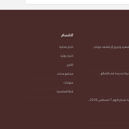
الاقسام
ازحة بين شهيد وجريح إثر قصف حو.ثي
أخبار محلية
أخبار دولية
تقارير
يط مدرسة في الضالع ..
مجتمع مدني
منوعات
قناة العاصمة
م 7 أغسطس 2026 ..