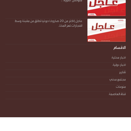
متواصل"صورة"..
عاجل | أكثر من 20 صاروخًا حو.ثيًا تُطلق من مقبنة وسط
انفجارات تهز المخا..
الاقسام
أخبار محلية
أخبار دولية
تقارير
مجتمع مدني
منوعات
قناة العاصمة
جميع الحقوق محفوظة ©
2026
@ - صوت العاصمة - أكثر من مجرد صوت
آخر تحديث :
الأحد - 09 أغسطس 2026 - 02:00 م
تصميم وتطوير -
ITU-TEAM