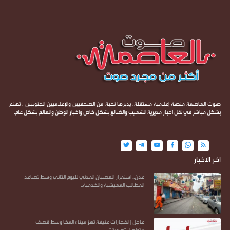
صوت العاصمة منصة إعلامية مستقلة، يديرها نخبة من الصحفيين والإعلاميين الجنوبيين ، تهتم
بشكل مباشر في نقل اخبار مديرية الشعيب والضالع بشكل خاص واخبار الوطن والعالم بشكل عام.
اخر الاخبار
عدن.. استمرار العصيان المدني لليوم الثاني وسط تصاعد
المطالب المعيشية والخدمية..
عاجل | انفجارات عنيفة تهز ميناء المخا وسط قصف