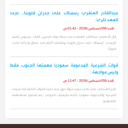
عبدالقادر العنقري: رسمناك على جدران قلوبنا.. نجدد
العهد للرئ.
الأحد/09/أغسطس/2026 - 01:42 ص
قال الإعلامي عبدالقادر العنقري في رسالة وفاء للرئيس القائد عيدروس قاسم
الزبيدي: "رسمناك على جدران قلوبنا، ونقشتك الأيام في أعماق وجداننا؛ فأنت
قدوتنا
قوات الشرعية المدعومة سعودياً مهمتها الجنوب فقط
وليس مواجهة .
الأحد/09/أغسطس/2026 - 12:47 ص
طرح الصحفي علي ناجي سعيد سؤالاً حول عدم تحرك القوات التابعة لما تسمى
الشرعية والمدعومة سعودياً باتجاه مليشيات الحوثي، رغم استمرار استهدافها
بالصواريخ