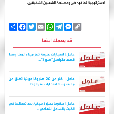
الاستراتيجية لما فيه خير ومصلحة الشعبين الشقيقين.
C
M
T
W
E
T
F
ا
o
e
e
h
m
w
a
ن
p
s
l
a
a
i
c
ش
y
s
e
t
i
t
e
ر
قد يهمك ايضا
b
t
l
s
g
e
L
o
e
A
r
n
i
o
r
p
a
g
n
k
p
m
e
k
عاجل | انفجارات عنيفة تهز ميناء المخا وسط
r
قصف متواصل"صورة" ...
عاجل | أكثر من 20 صاروخًا حو.ثيًا تُطلق من
مقبنة وسط انفجارات تهز المخا ...
عاجل | سقوط مسيّرة حو.ثية بعد تعطلها في
الخبت بالساحل التهامي ...