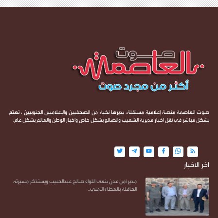
صوت العاصمة منصة إعلامية مستقلة، يديرها نخبة من الصحفيين والإعلاميين الجنوبيين ، تهتم
بشكل مباشر في نقل اخبار مديرية الشعيب والضالع بشكل خاص واخبار الوطن والعالم بشكل عام.
اخر الاخبار
مدير أمن عدن ينعى اللواء صالح عبدالحبيب ويستذكر مسيرته
الحافلة بالعطاء الأمني..