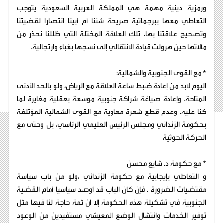
ورمزية دينية مهمة هي المملكة العربية السعودية يتوجب
التعاطي معها ببرجماتية صريحة شئنا أم أبينا انتصارا لقضيتنا
وتصحيح علاقتنا بها، تلك العلاقة المختلة التي ظللنا نحذر من
مآلاتها حين هرولت قيادة الانتقالي إلى نسجها بغباء وارتجالية.
* مع القوى الجنوبية والشمالية:
اليوم لابد من إعادة ضبط ساعة العلاقة مع الرياض، ولو بالحد الأدنى
المتاحة. وإعادة صياغة شراكة جنوبية موسعة بعقلية مغايرة لما
كنا عليه. وعدم قطع شعرة معاوية مع القوى الشمالية المؤتلفة
بحكومة الزنداني ومجلس الرئيس العليمي الرئاسي، بل وحتى مع
الحركة الحوثية
* مع حكومة د. شايع محسن
و التعاطي بإيجابية مع حكومة الزنداني ،ولو من باب سياسة
مقتضيات الضرورة . فإن كان الباب قد أوصد سياسيا أمام القضية
الجنوبية في تشكيلة هذه الحكومة إلا ان ثمة حاجة لنا فيها مثل
توفير الخدمات وانتشال الوضع المعيشي مستفيدين من الوعود