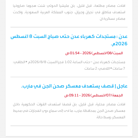
أفادت مصادر مطلعة، قبل قليل، بأن مليشيا الحوثي شنت هجومًا صاروخيًا
استهدف مناطق في نجران وجيزان، جنوب المملكة العربية السعودية. وأكدت
مصادر عسكرية أن
عدن : مستجدات كهرباء عدن حتى صباح السبت 8 اغسطس
2026م.
السبت/08/أغسطس/2026 - 01:54 ص
مستجدات كهرباء عدن – حتى الساعة 1:02 فجرا السبت 2026/8/8م ▪️ الطافي:
7 ساعات ▪️ اللاصي: 2 ساعات
عاجل | قصف يستهدف معسكر صحن الجن في مأرب.
الجمعة/07/أغسطس/2026 - 09:11 ص
أفادت مصادر محلية، قبل قليل، بأن قصفًا استهدف القوات الحكومية داخل
معسكر صحن الجن بمحافظة مأرب، ما أدى إلى سماع دوي انفجارات في محيط
المعسكر، وسط حالة