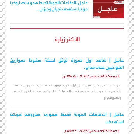
عاجل | الدفاعات الجوية تُحبط هجو.مًا صاروخيًا
حو.ثيًا استهدف نجران وجيزان ...
الأكثر زيارة
عاجل | شاهد أول صورة توثق لحظة سقوط صواريخ
الحو.ثيين على مدي.
الجمعة/07/أغسطس/2026 - 09:25 ص
تداولت مصادر محلية، قبل قليل، أول صورة تُوثق لحظة سقوط صواريخ أُطلقت
باتجاه مدينة مأرب، في هجوم نُسب إلى مليشيا الحوثي، وسط حالة من الخوف
والهلع في أو
عاجل | الدفاعات الجوية تُحبط هجو.مًا صاروخيًا حو.ثيًا
استهدف.
الجمعة/07/أغسطس/2026 - 04:57 م