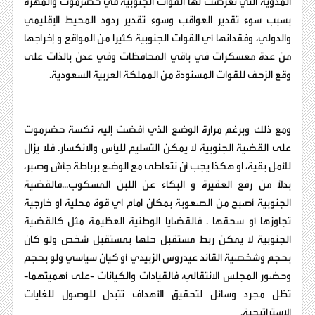
المدوية التي تعرضت لها القوات الجنوبية في حضرموت والمهرة
بسبب سوء تقدير العواقب وسوء تقدير ردود المحيط الإقليمي
والدولي، وفقدانها أي القوات الجنوبية كثيرا من المواقع و إخراجها
من عدة معسكرات في باقي المحافظات وفي عدن بالذات على
وقع الزحف للقوات المسنودة من المملكة العربية السعودية.
ومع ذلك وبرغم مرارة الوضع الذي أفضت إليه نكسة حضرموت
على القضية الجنوبية لا يمكن التسليم لليأس والانكسار. فلا يزال
للأمل بقية، او هكذا يجب أن نتعاطى مع الوضع برباطة جأش وصبر،
بدلاً من رفع العقيرة و البكاء عن اللبن المسكوب...فالقضية
الجنوبية أصبح من الصعوبة بمكان امام اي قوة محلية او خارجية
تجاوزها أو سحقها . فالقضايا الوطنية العظيمة مثل كالقضية
الجنوبية لا يمكن ربط مستقبل حلها بمستقبل شخص ولو كان
بحجم وشخصية القائد عيدروس الزبيدي أو كيان سياسي ولو بحجم
وحضور المجلس الانتقالي، فالقيادات والكيانات -على أهميتهما-
تظل مجرد وسائل لتحقيق الأهداف تتبدل للوصول للغايات
الاستراتيجية.