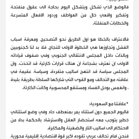
فالوضع الذي تشكل ويتشكل اليوم بحاجة الى عقول منفتحة
وتفكير واقعي خال من العواطف وردود الأفعال المتسرعة
والخطابات المنفلتة.
فالاعتراف بالخطأ هو أول الطريق نحو التصحيح. ومعرفة أسباب
الفشل وتجاوزها هي الخطوة الأولى للنجاح. فلا بد لنا كجنوبيين
وبالذات داخل المجلس الانتقالي الجنوبي وفي صفوف قياداته
الأولى ان نعترف بشجاعة ان هناك قرارات كارثية قد اتخذت. وان
المجلس سياسة قد انتهج أساليب متفردة، وسياسة عقيمة في
علاقته مع التحالف ومع القوى التي شاركها السلطة بطريقة بليدة
، وانغمس بوحل الفساد ومستنقع المحسوبية وكانت الكارثة.
*علاقتنا مع السعودية:
فاليوم الجميع دون استثناء يمر بمنعطف حاد وفي وضع استثنائي
خطير يتوجب معه استحضار العقل والاسترشاد بالحكمة بدلا من
الاحتكام الى أساليب الثأر والضغينة والمكابرة.
فنحن أمام تحالف عربي تقوده أكبر قوة اقتصادية إقليمية محورية