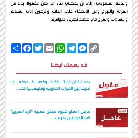
والدعم السعودي ، إلى ان يقضي الله أمرا كان مفعولا، بدلاً من
العزلة والتبرم ومن الانكفاء على الذات والركون الى الشتائم
والإساءات والغرق في خضم نظرية المؤامرة.
C
M
T
W
E
T
F
ا
o
e
e
h
m
w
a
ن
p
s
l
a
a
i
c
ش
y
s
e
t
i
t
e
ر
قد يهمك ايضا
b
t
l
s
g
e
L
o
e
A
r
n
i
o
r
p
a
g
n
k
p
m
e
k
يحدث الآن: اشتـ,ـباكات وقصـ,ـف مدفعـ,ـي
r
عنيف بين القوات الجنوبية ومليشـ,ـيا الحـ ...
عاجل | دفاع شبوة تطلق عملية "الرد السريع"
ضد الحو.ثيين بحريب ...