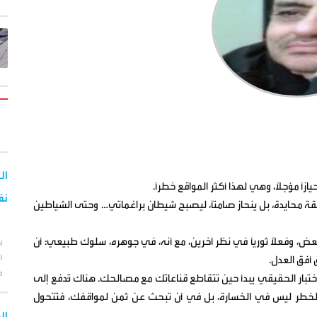
ازاً مؤجلاً، وهي لهذا أكثر المواقع خطراً.
نف
ة محايدة، بل ينحاز صامتاً، ليصبح شيطان براغماتي… وحتى الشياطين
ض، وفعلاً ثورياً في نظر آخرين، مع أنه، في جوهره، سلوك طبيعي: أن
أ
ا
 أفق العدل.
م
لاختبار الحقيقي يبدأ حين تتقاطع قناعاتك مع مصالحك. هناك تُدفع إلى
 والخطر ليس في الخسارة، بل في أن تبحث عن ثمن لمواقفك، فتتحول
ال