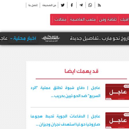
عن الصحيفة
إتصل بنا
افيك
ثقافة وفن
ملعب العاصمة
مقالات
مأرب ..تفاصيل جديدة
أخبار محلية -
عاجل | شهد
قد يهمك ايضا
عاجل | دفاع شبوة تطلق عملية "الرد
السريع" ضد الحو.ثيين بحريب ...
عاجل | الدفاعات الجوية تُحبط هجو.مًا
صاروخيًا حو.ثيًا استهدف نجران وجيزان ...