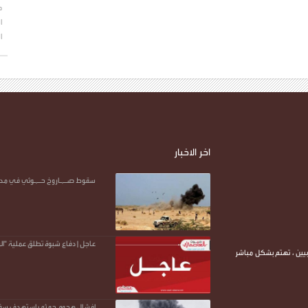
ح
ا
ا
اخر الاخبار
سقوط صـ,ـاروخ حـ,ـوثي في مدينة
عاجل | دفاع شبوة تطلق عملية "الر
يين ، تهتم بشكل مباشر
إفشال هجوم حو.ثي استهدف سفينة