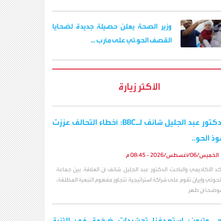
وزير الصحة يعلن حصيلة جديدة لضحايا
القصف الحو.ثي على مأرب ...
الأكثر زيارة
الدكتور عبد الجليل شائف لـBBC: أخطاء التحالف عززت
وذ الحو..
الخميس/06/أغسطس/2026 - 08:45 م
كد الأكاديمي والباحث الدكتور عبد الجليل شائف أن العلاقة بين جماعة
لحوثي وإيران تقوم على شراكة استراتيجية تتجاوز مفهوم التبعية المطلقة،
وضحاً أن طهر
حـ,ـوثيون: استهدفنا تحشيدات ضخمة في الثنية