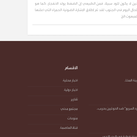
ين لا يكون للود سبيلاً، فمن الطبيعي إن الضغط يولد الانفجار، كما هو
لحال اليوم في الجنوب لقد تم إطلاق الإشارة الضوئية الحمراء التي أعلنها
لمبعوث الخ
الاقسام
 المخا..
أخبار محلية
أخبار دولية
تقارير
د السريع" ضد الحو.ثيين بحريب..
مجتمع مدني
منوعات
قناة العاصمة
 نفطية في البحر الأحمر..