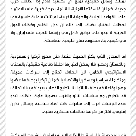
تمتلك وسائل حقيقية تمنع أي تصعيد قادم إذا اندلعت حرب
جديدة. كما أن فلسفتها الأمنية، القائمة بدرجة كبيرة على الاعتماد
على القواعد الأجنبية والحماية الغربية، لم تثبت فاعلية حاسمة في
لحظات الاختبار. يضاف إلى ذلك أن دول الخليج وكذلك الدول
العربية لا تبدو على توافق كامل في رؤيتها للحرب على إيران، ولا
في كيفية بناء منظومة دفاع إقليمية متماسكة.
أما المحاور التي يكثر الحديث عنها، مثل محور تركيا والسعودية
وباكستان ومصر، فلا يمكن اعتبارها أحلافاً دفاعية حقيقية بالمعنى
الاستراتيجي الكامل، لأن الأحلاف تحتاج إلى شراكات عميقة
ومتكاملة سياسياً وعسكرياً واقتصادياً. كما أن تركيا بوصفها عضواً
مهماً وفاعلاً في حلف الناتو لا تستطيع الذهاب بعيداً في بناء تحالف
قد يتعارض مع سياسات الناتو والغرب بصورة عامة. ولذلك، تبدو
هذه الترتيبات أقرب إلى مبادرات ذات أبعاد سياسية ورسائل توازن
إقليمي، أكثر من كونها تحالفات عسكرية صلبة.
في المحصلة، فإن إسقاط النظام الإيراني أو فرض الشروط الأميركية