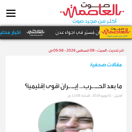
مل مع طيران مُسيّر في أجواء عدن
أخبار محلية -
ع
آخر تحديث :
السبت - 08 أغسطس 2026 - 05:58 ص
مقالات صحفية
ما بعد الحـ.ـرب… إيـ.ـران أقوى إقليمياً؟
الإثنين - 01 يونيو 2026 - الساعة 12:08 ص