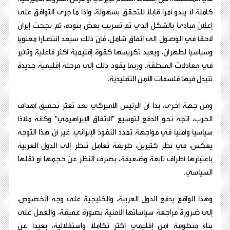
كاملة لا يبدو أمراً قابلاً للتحقق بسهولة. وإذا ما جرى التوافق على
إعلان مبادئ بالشكل الذي تم تسريب بعض بنوده، ثم نجحت إيران
لاحقاً في الوصول إلى اتفاق شامل، فإن ذلك سيعد انتصاراً معنوياً
وسياسيا لطهران، ويعيد تكريسها كقوة إقليمية أكثر فاعلية وتأثير
في معادلات المنطقة. وربما يقود ذلك إلى مرحلة إقليمية جديدة
تتبدل فيها فلسفات الأمن التقليدية.
ومن جهة أخرى، بدا أن الرئيس الأميركي بعد تعثر تحقيق أهداف
الحرب، اتجه نحو الدفع لتوسيع "الاتفاق الإبراهيمي" وكأنه ملاذاً
سياسياً وأمنياً في مواجهة تمدد النفوذ الإيراني. غير أن هذا التوجه
يعكس، في نظر كثيرين، طريقة تعامل تنظر إلى الدول العربية
باعتبارها أطراف تابعة وضعيفة، بصرف النظر عن حجمها أو ثقلها
السياسي.
وهذا الواقع يدفع الدول العربية، والخليجية على وجه الخصوص،
إلى ضرورة مراجعة سياساتها الأمنية بصورة عميقة، والعمل على
بناء منظومة أمن إقليمي أكثر تكاملاً واستقلالية، بعيداً عن