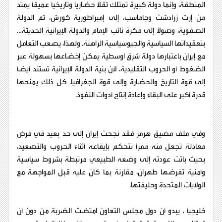
المنطقة، وإنما دولة كبيرة تمتلك ثقلاً حضارياً وتاريخياً عميقاً يمتد
من إرث زرادشت وجاماسب، إلى إمبراطورية كورش، ثم الدولة
الصفوية، وصولاً إلى فكرة نائب الإمام والدولة الإيرانية الحديثة…
بتعقيداتها السياسية والجيوسياسية الراهنة. ولهذا، يصعب التعامل
مع إيران باعتبارها دولة شرق اوسطية يمكن إخضاعها بسهولة عبر
الضغوط أو الحروب التقليدية، لأن بنية الدولة الإيرانية تستند أيضاً
إلى قوة التاريخ والحضارة وإلى قوة الجغرافيا. كل ذلك يمنحها
قدرة أكبر على البقاء وإعادة إنتاج أدوات النفوذ.
وفي ملف مضيق هرمز فقد نجحت إيران إلى حد بعيد في فرض
معادلة تجعل منه ممراً تتحكم بإيقاعه أثناء الحروب والتصعيد،
بحيث باتت عودته إلى وضعه الطبيعي مرتبطة بشروط سياسية
وأمنية تفرضها طهران، مقارنة بما كان عليه قبل المواجهة مع
الولايات المتحدة وحليفتها.
خليجياً ، يبدو أن دول مجلس التعاون امتصّت الضربة من دون أن