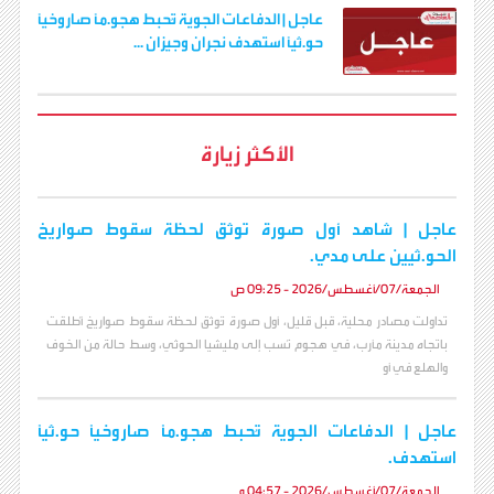
عاجل | الدفاعات الجوية تُحبط هجو.مًا صاروخيًا
حو.ثيًا استهدف نجران وجيزان ...
الأكثر زيارة
عاجل | شاهد أول صورة توثق لحظة سقوط صواريخ
الحو.ثيين على مدي.
الجمعة/07/أغسطس/2026 - 09:25 ص
تداولت مصادر محلية، قبل قليل، أول صورة تُوثق لحظة سقوط صواريخ أُطلقت
باتجاه مدينة مأرب، في هجوم نُسب إلى مليشيا الحوثي، وسط حالة من الخوف
والهلع في أو
عاجل | الدفاعات الجوية تُحبط هجو.مًا صاروخيًا حو.ثيًا
استهدف.
الجمعة/07/أغسطس/2026 - 04:57 م