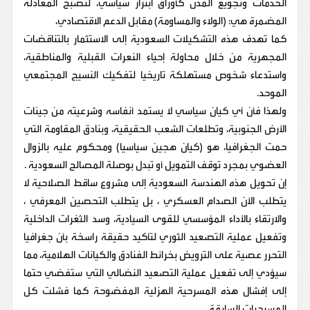
الخدمات وتجويع المدن كأوراق ابتزاز سياسي، لتصبح المعادلة
المضمرة هي: (الولاء والمساومة) مقابل الدعم الاقتصادي،
كما تهدف هذه التشكيلات السعودية إلى الاستثمار بالتناقضات
المجهرية من خلال محاولة إحياء النعرات القبلية والمناطقية،
واستدعاء شخوص مستهلكة تاريخيا لتفكيك النسيج المجتمعي
الموحد.
ولهذا فأن أي كيان سياسي لا يستمد أنفاسه وشرعيته من جينات
الأرض الجنوبية، وتطلعات الشعب الحقيقية، وبنادق المقاومة التي
حمت الجغرافيا، هو (كيان هجين سياسيا) ومحكوم عليه بالزوال
العضوي بمجرد توقف التمويل أو تبدل بوصلة المصالح السعودية .
إن تحويل هذه الهندسة السعودية إلى مشروع ساقط الصلاحية لا
يتطلب الآن الصدام العسكري ، بل يتطلب التحصين المعرفي ،
والارتقاء بالأداء المؤسسي للقوى السيادية، وسد الثغرات الداخلية
وتفعيل عملية التصعيد الثوري لتأكيد حقيقة راسخة بأن جغرافيا
التحرر عصية على الترويض بخرائط الفنادق والكيانات الهلامية، مما
سيؤدي إلى تفعيل عملية التصعيد النضالي التي ستفضي حتما
إلى إفشال هذه المسرحية الهزلية المفضوحة كما فشلت كل
المسرحيات السابقة.