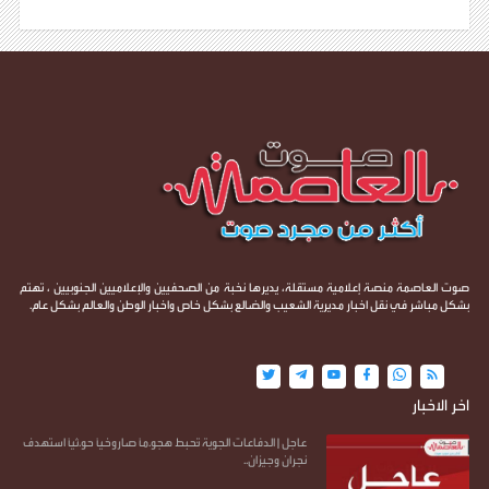
صوت العاصمة منصة إعلامية مستقلة، يديرها نخبة من الصحفيين والإعلاميين الجنوبيين ، تهتم
بشكل مباشر في نقل اخبار مديرية الشعيب والضالع بشكل خاص واخبار الوطن والعالم بشكل عام.
اخر الاخبار
عاجل | الدفاعات الجوية تُحبط هجو.مًا صاروخيًا حو.ثيًا استهدف
نجران وجيزان..