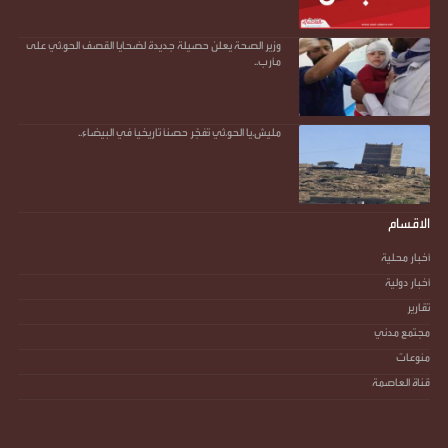
وزير الصحة يعلن حصيلة جديدة لضحايا القصف الحو.ثي على
مأرب..
مليش.يا الحو.ثي تُفجّر حصناً تاريخياً في البيضاء..
الاقسام
أخبار محلية
أخبار دولية
تقارير
مجتمع مدني
منوعات
قناة العاصمة