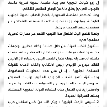
إن زرع كيانات تدويرية في بيئة مشبعة بهوية تحررية جامعة
(الجنوب العربي) يخلق حالة من الرفض المناعي التلقائي.
وهنا تصطدم الهندسة السعودية بالجدار الصلب لهوية الجنوب
التاريخية ، مما يولد ممانعة جنوبية واعية لا تستهدف الأشخاص ؛ بل
تستهدف بنيتها الهجينة برمتها.
ولهذا تتضح آليات اشتغال هذا التوجيه الناعم عبر مسارات تدميرية
ممنهجة هي :
١-تفريخ النخب المرنة: من خلال صناعة وكلاء محليين بواجهات
داخلية وخلفيات تمويلية سعودية ، لخلق حالة تعادل سلبي تهدف
خاسئة إلى محاولة عرقلة نضال الشعب الجنوبي بقيادة الأخ الرئيس
القائد عيدروس الزبيدي رئيس الانتقالي والقائد الأعلى للقوات
المسلحة الجنوبية ، إلا أن مثل هذه المحاولات المفضوحة
والمستفزة تدفع الشعب الجنوبي المقاوم ورئيسه المفوض
عيدروس الزبيدي إلى المزيد من الاستماتة في الثبات والصمود
والاستمرارية في النضال حتى استعادة الدولة الجنوبية المستقلة
بحلتها الفدرالية الجديدة.
٢-تسييس الأزمات البنيوية : ويتم ذلك من خلال استغلال حرب