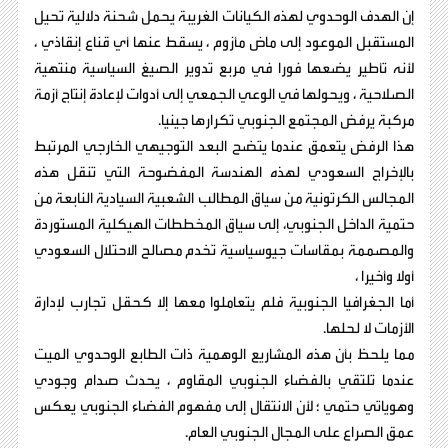
إن الهدف الوحدوي لهذه الكيانات الغريبة يحمل شحنة دلالية تحيل
المستقبل الموعود إلى ماض مأزوم ، يسقط عنها أي قناع إنقاذي ،
لأنه تأطير يضعها فورا في مربع تدوير الصيغ السياسية منتهية
الصلاحية ، ويحولها في الوعي الجمعي إلى أدوات لإعادة إنتاج أزمة
مركبة يرفض المجتمع الجنوبي تكرارها جينيا.
هذا الرفض يتعمق عندما يتضح البعد التوجيهي الخارجي المرتبط
بالإخراج السعودي لهذه الهندسة المفضوحة التي تنقل هذه
المجالس الكرتونية من سياق المطالب الشعبية السيادية النابعة من
حتمية الداخل الجنوبي، إلى سياق المخططات الهيكلية المستوردة
والمصممة بمقاسات جيوسياسية تخدم مصالح الاحتلال السعودي
أولا وأخيرا ،
أما الجغرافيا الجنوبية فلم يتعاملوا معها إلا كحقل تجارب لإدارة
الأزمات لا لحلها.
مما يلحظ بأن هذه المشاريع الوهمية ذات الطابع الوحدوي الميت
عندما تلتقي بالفضاء الجنوبي المقاوم ، يحدث صدام وجودي
وهوياتي حتمي ؛ لأن الانتقال إلى مفهوم الفضاء الجنوبي يعكس
عمق الصراع على المجال الجنوبي العام.