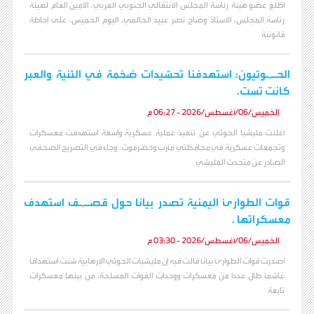
اطّلع عضو هيئة رئاسة المجلس الانتقالي الجنوبي العربي، الأمين العام لهيئة
رئاسة المجلس، الأستاذ وضاح نصر عبيد الحالمي، اليوم الخميس، على إحاطة
قانونية
الحـ,ـوثيون: استهدفنا تحشيدات ضخمة في الثنية والعبر
كانت تست.
الخميس/06/أغسطس/2026 - 06:27 م
أعلنت مليشيا الحوثي عن تنفيذ عملية عسكرية واسعة استهدفت معسكرات
وتجمعات عسكرية في محافظتي مأرب وحضرموت. وجاء في التصريح الصحفي
الصادر عن متحدث المليشي
قوات الطوارئ اليمنية تصدر بيانا حول قصـ,ـف استهدف
معسكراتها .
الخميس/06/أغسطس/2026 - 03:30 م
أصدرت قوات الطوارئ بياناً قالت فيه إن مليشيات الحوثي الإرهابية شنت استهدافاً
غاشماً طال عدداً من معسكرات ووحدات القوات المسلحة، من بينها معسكرات
تابعة