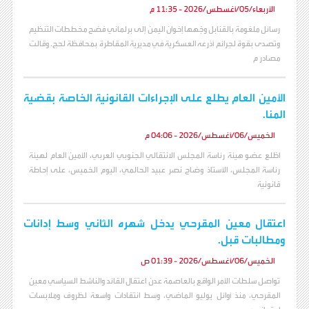
الأربعاء/05/أغسطس/2026 - 11:35 م
رسائل ملغومة بالقنابل وجّهها إخوان اليمن إلى برلماني فضح مخططات التنظيم
وتصدى بقوة لجرائم أذرعه العسكرية في مديرية المقاطرة بمحافظة لحج. وقالت
مصادر م
الأمين العام يطلع على الإجراءات القانونية الخاصة بقضية
المنا.
الخميس/06/أغسطس/2026 - 04:06 م
اطّلع عضو هيئة رئاسة المجلس الانتقالي الجنوبي العربي، الأمين العام لهيئة
رئاسة المجلس، الأستاذ وضاح نصر عبيد الحالمي، اليوم الخميس، على إحاطة
قانونية
اعتقال معين المقرحي يدخل شهره الثاني وسط إدانات
ومطالبات قبل.
الخميس/06/أغسطس/2026 - 01:39 ص
تواصل سلطات الأمر الواقع بالعاصمة عدن اعتقال القائد والناشط السياسي معين
المقرحي، منذ أوائل يوليو الماضي، وسط انتقادات واسعة لظروف وملابسات