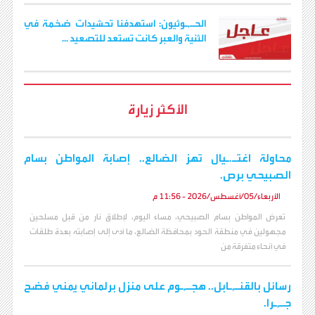
الحـ,ـوثيون: استهدفنا تحشيدات ضخمة في
الثنية والعبر كانت تستعد للتصعيد ...
الأكثر زيارة
محاولة اغتـ.ـيال تهز الضالع.. إصابة المواطن بسام
الصبيحي برص.
الأربعاء/05/أغسطس/2026 - 11:56 م
تعرض المواطن بسام الصبيحي، مساء اليوم، لإطلاق نار من قبل مسلحين
مجهولين في منطقة الحود بمحافظة الضالع، ما أدى إلى إصابته بعدة طلقات
في أنحاء متفرقة من
رسائل بالقنـ,ـابل.. هجـ,ـوم على منزل برلماني يمني فضح
جـ,ـرا.