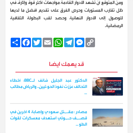
ومن المتوقع أن تشهد الأدوار القادمة مواجهات أكثر قوة وإثارة، في
ظل تقارب المستويات وحرص الفرق على تقديم أفضل ما لديها
للوصول إلى الأدوار النهائية وحصد لقب البطولة الثقافية
الرمضانية.
C
M
T
W
E
T
F
ا
o
e
e
h
m
w
a
ن
p
s
l
a
a
i
c
ش
y
s
e
t
i
t
e
ر
b
t
l
s
g
e
L
قد يهمك ايضا
o
e
A
r
n
i
o
r
p
a
g
n
k
p
m
e
k
r
الدكتور عبد الجليل شائف لـBBC: أخطاء
التحالف عززت نفوذ الحو.ثيين.. والرياض مطالب
...
مصادر : مقـ,ـتل سعودي وإصابة 4 آخرين في
قصـ,ـف حـ,ـوثي استهدف معسكرات لقوات
الطو ...