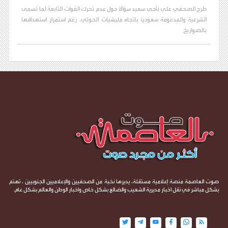
طرح الصحفي علي ناجي سعيد سؤالاً حول عدم تحرك القوات التابعة لما تسمى
الشرعية والمدعومة سعودياً باتجاه مليشيات الحوثي، رغم استمرار استهدافها
بالصواريخ
صوت العاصمة منصة إعلامية مستقلة، يديرها نخبة من الصحفيين والإعلاميين الجنوبيين ، تهتم
بشكل مباشر في نقل اخبار مديرية الشعيب والضالع بشكل خاص واخبار الوطن والعالم بشكل عام.