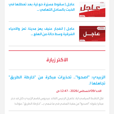
عاجل | سقوط مسيّرة حو.ثية بعد تعطلها في
الخبت بالساحل التهامي ...
عاجل | انفجار عنيف يهز مدينة تعز والأحياء
الشرقية وسط حالة من الهلع ...
الأكثر زيارة
الزبيدي: "اصحوا".. تحذيرات مبكرة من "خارطة الطريق"
تجاهلها ا.
الأحد/09/أغسطس/2026 - 12:47 ص
قال الناشط السياسي اياد غانم إن الرئيس القائد عيدروس قاسم الزُبيدي كان قد حذر
مبكراً بقوله "اصحوا" من مغبة المضي في ما سُمي بـ "خارطة الطريق"، مؤكداً