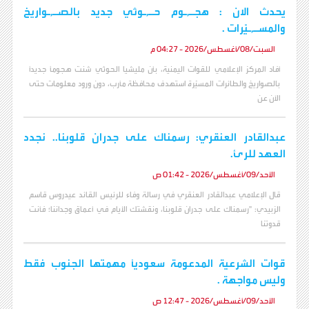
يحدث الان : هجـ,ـوم حـ,ـوثي جديد بالصـ,ـواريخ
والمسـ,ـيّرات .
السبت/08/أغسطس/2026 - 04:27 م
أفاد المركز الإعلامي للقوات اليمنية، بأن مليشيا الحوثي شنت هجوماً جديداً
بالصواريخ والطائرات المسيّرة استهدف محافظة مأرب، دون ورود معلومات حتى
الآن عن
عبدالقادر العنقري: رسمناك على جدران قلوبنا.. نجدد
العهد للرئ.
الأحد/09/أغسطس/2026 - 01:42 ص
قال الإعلامي عبدالقادر العنقري في رسالة وفاء للرئيس القائد عيدروس قاسم
الزبيدي: "رسمناك على جدران قلوبنا، ونقشتك الأيام في أعماق وجداننا؛ فأنت
قدوتنا
قوات الشرعية المدعومة سعودياً مهمتها الجنوب فقط
وليس مواجهة .
الأحد/09/أغسطس/2026 - 12:47 ص