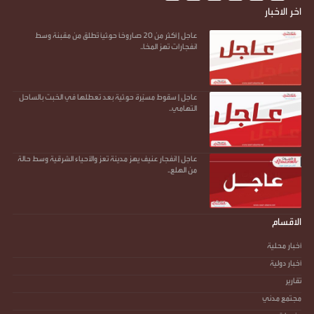
اخر الاخبار
عاجل | أكثر من 20 صاروخًا حو.ثيًا تُطلق من مقبنة وسط
انفجارات تهز المخا..
عاجل | سقوط مسيّرة حو.ثية بعد تعطلها في الخبت بالساحل
التهامي..
عاجل | انفجار عنيف يهز مدينة تعز والأحياء الشرقية وسط حالة
من الهلع..
الاقسام
أخبار محلية
أخبار دولية
تقارير
مجتمع مدني