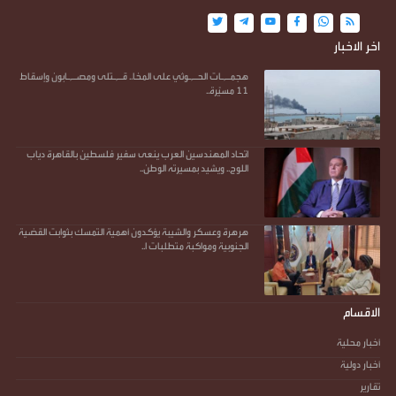
اخر الاخبار
هجمـ,ـات الحـ,ـوثي على المخا.. قـ,ـتلى ومصـ,ـابون وإسقاط
11 مسيّرة..
اتحاد المهندسين العرب ينعى سفير فلسطين بالقاهرة دياب
اللوح.. ويشيد بمسيرته الوطن..
هرهرة وعسكر والشيبة يؤكدون أهمية التمسك بثوابت القضية
الجنوبية ومواكبة متطلبات ا..
الاقسام
أخبار محلية
أخبار دولية
تقارير