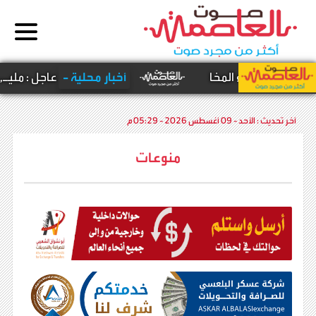
ة وميناء المخا
أخبار محلية -
عاجل : مليـ,ـشيا
آخر تحديث :
الأحد - 09 أغسطس 2026 - 05:29 م
منوعات