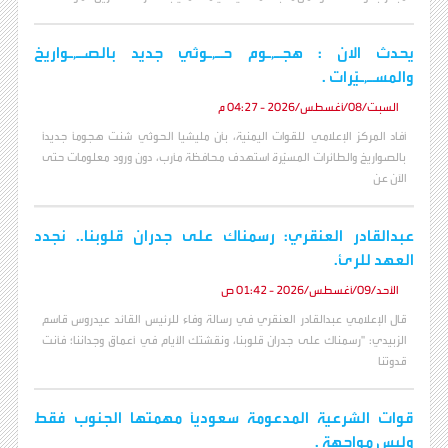
يحدث الان : هجـ,ـوم حـ,ـوثي جديد بالصـ,ـواريخ
والمسـ,ـيّرات .
السبت/08/أغسطس/2026 - 04:27 م
أفاد المركز الإعلامي للقوات اليمنية، بأن مليشيا الحوثي شنت هجوماً جديداً
بالصواريخ والطائرات المسيّرة استهدف محافظة مأرب، دون ورود معلومات حتى
الآن عن
عبدالقادر العنقري: رسمناك على جدران قلوبنا.. نجدد
العهد للرئ.
الأحد/09/أغسطس/2026 - 01:42 ص
قال الإعلامي عبدالقادر العنقري في رسالة وفاء للرئيس القائد عيدروس قاسم
الزبيدي: "رسمناك على جدران قلوبنا، ونقشتك الأيام في أعماق وجداننا؛ فأنت
قدوتنا
قوات الشرعية المدعومة سعودياً مهمتها الجنوب فقط
وليس مواجهة .