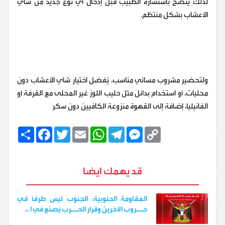
لذلك يُنصح باستشارة الطبيب قبل إدخال أي نوع جديد من شاي
الأعشاب بشكل منتظم.
ولتحضير مشروب مسائي مناسب، يُفضل اختيار شاي الأعشاب دون
محليات، أو استخدام بدائل مثل حليب اللوز غير المحلى مع القرفة أو
الفانيليا، إضافة إلى القهوة منزوعة الكافيين دون سكر
C
M
T
W
E
T
F
ا
o
e
e
h
m
w
a
ن
p
s
l
a
a
i
c
ش
y
s
e
t
i
t
e
ر
b
t
l
s
g
e
L
قد يهمك ايضا
o
e
A
r
n
i
o
r
p
a
g
n
k
p
m
e
k
r
المقاومة الجنوبية: الجنوب ليس طرفاً في
حـ,ـروب الآخرين وقرار الحـ,ـرب يُصنع في ا ...