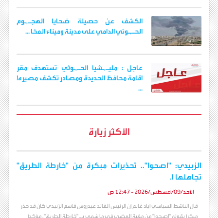
الكشف عن حصيلة ضحايا الهجـ,ـوم
الحـ,ـوثي الدامي على مدينة وميناء المخا ...
عاجل : مليـ,ـشيا الحـ,ـوثي تستهدف مقر
اقامة محافظ الحديدة ومصادر تكشف مصيره!
...
الأكثر زيارة
الزبيدي: "اصحوا".. تحذيرات مبكرة من "خارطة الطريق"
تجاهلها ا.
الأحد/09/أغسطس/2026 - 12:47 ص
قال الناشط السياسي اياد غانم إن الرئيس القائد عيدروس قاسم الزُبيدي كان قد حذر
مبكراً بقوله "اصحوا" من مغبة المضي في ما سُمي بـ "خارطة الطريق"، مؤكداً