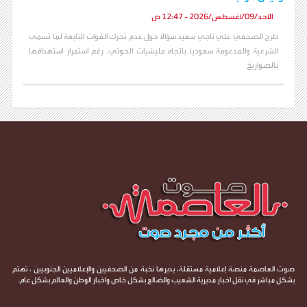
الأحد/09/أغسطس/2026 - 12:47 ص
طرح الصحفي علي ناجي سعيد سؤالاً حول عدم تحرك القوات التابعة لما تسمى
الشرعية والمدعومة سعودياً باتجاه مليشيات الحوثي، رغم استمرار استهدافها
بالصواريخ
صوت العاصمة منصة إعلامية مستقلة، يديرها نخبة من الصحفيين والإعلاميين الجنوبيين ، تهتم
بشكل مباشر في نقل اخبار مديرية الشعيب والضالع بشكل خاص واخبار الوطن والعالم بشكل عام.