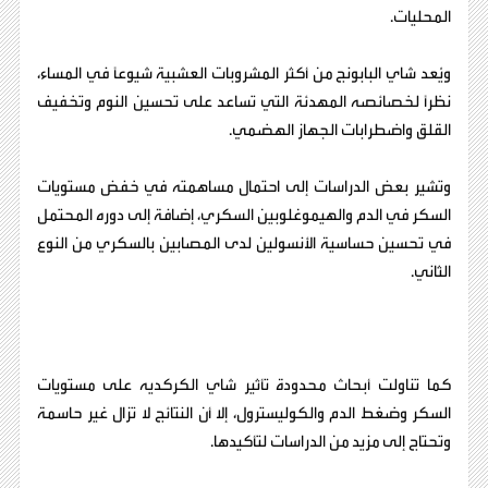
المحليات.
ويُعد شاي البابونج من أكثر المشروبات العشبية شيوعًا في المساء،
نظرًا لخصائصه المهدئة التي تساعد على تحسين النوم وتخفيف
القلق واضطرابات الجهاز الهضمي.
وتشير بعض الدراسات إلى احتمال مساهمته في خفض مستويات
السكر في الدم والهيموغلوبين السكري، إضافة إلى دوره المحتمل
في تحسين حساسية الأنسولين لدى المصابين بالسكري من النوع
الثاني.
كما تناولت أبحاث محدودة تأثير شاي الكركديه على مستويات
السكر وضغط الدم والكوليسترول، إلا أن النتائج لا تزال غير حاسمة
وتحتاج إلى مزيد من الدراسات لتأكيدها.