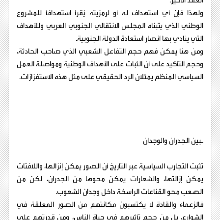
العقد الأخير.
ولهذا فإن أي استهداف له أو لرمزيته يُقرأ استهدافاً للمشروع
الوطني الذي يتبناه المجلس الانتقالي الجنوبي العربي وللأهداف
التي ينادي بها أنصار استعادة الدولة الجنوبية.
ومن هنا يمكن فهم حجم التفاعل الشعبي الذي صاحب الحادثة،
وحجم التأكيد على أن الثبات على الأهداف الوطنية ومواصلة العمل
السياسي المنظم يمثلان الرد الحقيقي على مثل هذه الاستفزازات.
ـبين الجدران والوجدان
تثبت التجارب السياسية عبر التاريخ أن الصور يمكن إنزالها، واللافتات
يمكن إزالتها، والشعارات يمكن محوها من الجدران، لكن من
الصعب محو القناعات الراسخة داخل وجدان الشعوب.
فالزعماء والقادة لا يكتسبون مكانتهم من الصور المعلقة في
الشوارع، بل من حجم تأثيرهم في حياة الناس، ومن قدرتهم على