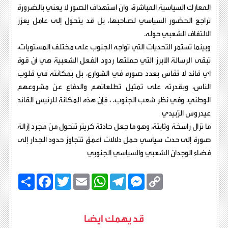
المعارك السياسية المباشرة، وأن استهداف الصور لا يعني بالضرورة
تراجع الحضور السياسي لصاحبها، بل قد يتحول إلى عامل يعزز
الالتفاف الشعبي حوله.
وبينما تستمر التحديات التي تواجه الجنوب على مختلف المستويات،
تبقى الرسالة الأبرز التي حملتها ردود الفعل الشعبية هي أن قوة
أي قائد لا تُقاس بعدد صوره في الشوارع، بل بمكانته في قلوب
الناس، وبقدرته على تمثيل تطلعاتهم والدفاع عن مشروعهم
الوطني. وفي نظر شعب الجنوب، ، فإن هذه المكانة للرئيس القائد
عيدروس الزُبيدي
ما تزال راسخة وثابتة، وهو ما جعل حادثة كريتر تتحول من مجرد إزالة
صورة إلى حدث سياسي حمل دلالات أعمق تتجاوز حدود الجدار إلى
فضاء الوجدان الشعبي والسياسي الجنوبي
C
M
T
W
E
T
F
ا
o
e
e
h
m
w
a
ن
p
s
l
a
a
i
c
ش
y
s
e
t
i
t
e
ر
b
t
l
s
g
e
L
قد يهمك ايضا
o
e
A
r
n
i
o
r
p
a
g
n