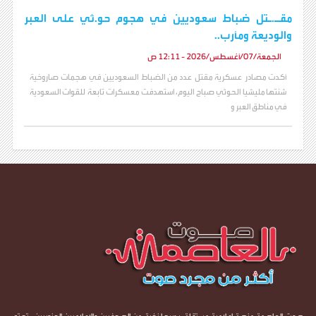
مقـ.ـتل ضباط سعوديين في هجوم حو.ثي على العبر
والوديعة ومأرب..
الجمعة/07/أغسطس/2026 - 12:11 ص
أكدت مصادر عسكرية مقتل عدد من الضباط السعوديين في هجمات صاروخية
شنتها مليشيا الحوثي صباح اليوم، استهدفت معسكرات تابعة للقوات السعودية
في مناطق العبر و