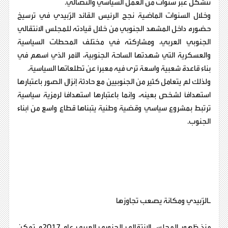
تتشكل عبر سنوات من العمل السياسي والنضالي.
وخلال السنوات الماضية نجح الرئيس القائد الزُبيدي في ترسيخ
حضوره داخل المشهد الجنوبي من خلال قيادته للمجلس الانتقالي
الجنوبي العربي، ومشاركته في مختلف المحطات السياسية
والعسكرية التي شهدتها الساحة الجنوبية، الأمر الذي أسهم في
بناء قاعدة شعبية واسعة ترى فيه معبراً عن تطلعاتها السياسية.
ولذلك لم يتعامل كثير من الجنوبيين مع حادثة إنزال الصور باعتبارها
استهدافاً لشخص بعينه، وإنما باعتبارها استهدافاً لرمزية سياسية
ترتبط بمشروع سياسي وقضية وطنية يتبناها قطاع واسع من أبناء
الجنوب.
ـالزُبيدي ومكانة يصعب تجاوزها
منذ ظهور المجلس الانتقالي الجنوبي العربي عام 2017م تمكن