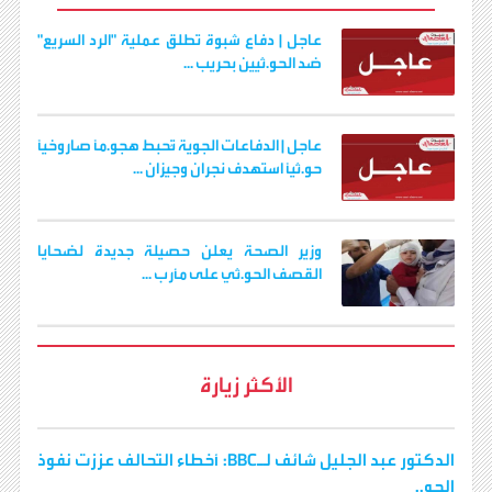
k
p
m
e
k
r
عاجل | دفاع شبوة تطلق عملية "الرد السريع"
ضد الحو.ثيين بحريب ...
عاجل | الدفاعات الجوية تُحبط هجو.مًا صاروخيًا
حو.ثيًا استهدف نجران وجيزان ...
وزير الصحة يعلن حصيلة جديدة لضحايا
القصف الحو.ثي على مأرب ...
الأكثر زيارة
الدكتور عبد الجليل شائف لـBBC: أخطاء التحالف عززت نفوذ
الحو..