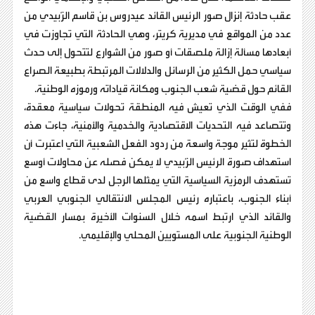
عقب حادثة إنزال صور الرئيس القائد عيدروس بن قاسم الزُبيدي من
عدد من المواقع في مديرية كريتر، وهي الحادثة التي تجاوزت في
أبعادها مسألة إزالة ملصقات أو صور من الشوارع لتتحول إلى حدث
سياسي حمل الكثير من الرسائل والدلالات المرتبطة بطبيعة الصراع
القائم حول قضية شعب الجنوب ومكانة قياداته ورموزه الوطنية.
ففي الوقت الذي تعيش فيه المنطقة تحولات سياسية معقدة،
وتتصاعد فيه التحديات الاقتصادية والخدمية والأمنية، جاءت هذه
الخطوة لتثير موجة واسعة من ردود الفعل الشعبية التي اعتبرت أن
استهداف صورة الرئيس الزُبيدي لا يمكن فصله عن محاولات أوسع
تستهدف الرمزية السياسية التي يمثلها الرجل لدى قطاع واسع من
أبناء الجنوب، باعتباره رئيس المجلس الانتقالي الجنوبي العربي
والقائد الذي ارتبط اسمه خلال السنوات الأخيرة بمسار القضية
الوطنية الجنوبية على المستويين المحلي والإقليمي.