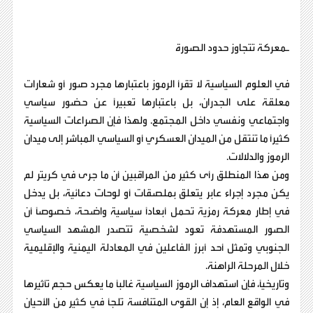
ـمعركة تتجاوز حدود الصورة
في العلوم السياسية لا تُقرأ الرموز باعتبارها مجرد صور أو شعارات
معلقة على الجدران، بل باعتبارها تعبيراً عن حضور سياسي
واجتماعي ونفسي داخل المجتمع. ولهذا فإن الصراعات السياسية
كثيراً ما تنتقل من الميدان العسكري أو السياسي المباشر إلى ميدان
الرموز والدلالات.
ومن هذا المنطلق رأى كثير من المراقبين أن ما جرى في كريتر لم
يكن مجرد إجراء عابر يتعلق بملصقات أو لوحات دعائية، بل يدخل
في إطار معركة رمزية تحمل أبعاداً سياسية واضحة، خصوصاً أن
الصور المستهدفة تعود لشخصية تتصدر المشهد السياسي
الجنوبي وتمثل أحد أبرز الفاعلين في المعادلة اليمنية والإقليمية
خلال المرحلة الراهنة.
وتاريخياً، فإن استهداف الرموز السياسية غالباً ما يعكس حجم تأثيرها
في الواقع العام، إذ إن القوى المتنافسة تلجأ في كثير من الأحيان