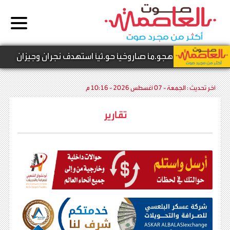
ية تُحبط هجو.مًا صاروخيًا حو.ثيًا استهدف نجران وجيزان
آخر تحديث :
الجمعة - 07 أغسطس 2026 - 10:16 م
تقارير