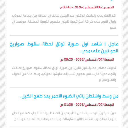
الخميس/06/أغسطس/2026 - 08:45 م
أكد الأكاديمي والباحث الدكتور عبد الجليل شائف أن العلاقة بين جماعة الحوثي
وإيران تقوم على شراكة استراتيجية تتجاوز مفهوم التبعية المطلقة، موضحاً أن
طهر
عاجل | شاهد أول صورة توثق لحظة سقوط صواريخ
الحو.ثيين على مدي.
الجمعة/07/أغسطس/2026 - 09:25 ص
تداولت مصادر محلية، قبل قليل، أول صورة تُوثق لحظة سقوط صواريخ أُطلقت
باتجاه مدينة مأرب، في هجوم نُسب إلى مليشيا الحوثي، وسط حالة من الخوف
والهلع في أو
من وسط واشنطن يأتي الضوء الأحمر بعد طفح الكيل.
الجمعة/07/أغسطس/2026 - 01:08 ص
حين لا يكون للود سبيلاً، فمن الطبيعي إن الضغط يولد الانفجار، كما هو الحال
اليوم في الجنوب لقد تم إطلاق الإشارة الضوئية الحمراء التي أعلنها المبعوث الخ