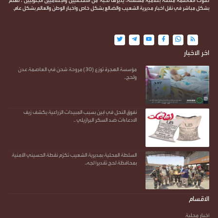
صوت العاصمة منصة إعلامية مستقلة، يديرها نخبة من الصحفيين والإعلاميين الجنوبيين ، تهتم
بشكل مباشر في نقل اخبار مديرية الشعيب والضالع بشكل خاص واخبار الوطن والعالم بشكل عام.
اخر الاخبار
مؤسسة الهجرة توزع (30) مروحة شحن في العاصمة عدن
ولحج..
نفوق النحل في أبين بسبب المبيدات الزراعية يكشف زيف
الادعاءات ضد السكر البرازيلي ..
السلطة المحلية بمديرية الشعيب تكرّم نقطة الحسيني الأمنية
بمحافظة لحج تقديرًا لجه..
الاقسام
أخبار محلية