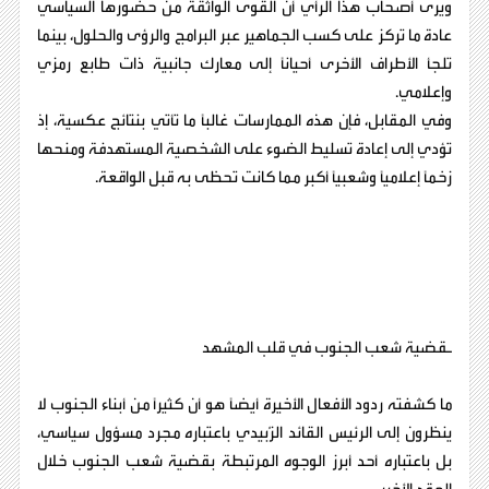
ويرى أصحاب هذا الرأي أن القوى الواثقة من حضورها السياسي
عادة ما تركز على كسب الجماهير عبر البرامج والرؤى والحلول، بينما
تلجأ الأطراف الأخرى أحياناً إلى معارك جانبية ذات طابع رمزي
وإعلامي.
وفي المقابل، فإن هذه الممارسات غالباً ما تأتي بنتائج عكسية، إذ
تؤدي إلى إعادة تسليط الضوء على الشخصية المستهدفة ومنحها
زخماً إعلامياً وشعبياً أكبر مما كانت تحظى به قبل الواقعة.
ـقضية شعب الجنوب في قلب المشهد
ما كشفته ردود الأفعال الأخيرة أيضاً هو أن كثيراً من أبناء الجنوب لا
ينظرون إلى الرئيس القائد الزُبيدي باعتباره مجرد مسؤول سياسي،
بل باعتباره أحد أبرز الوجوه المرتبطة بقضية شعب الجنوب خلال