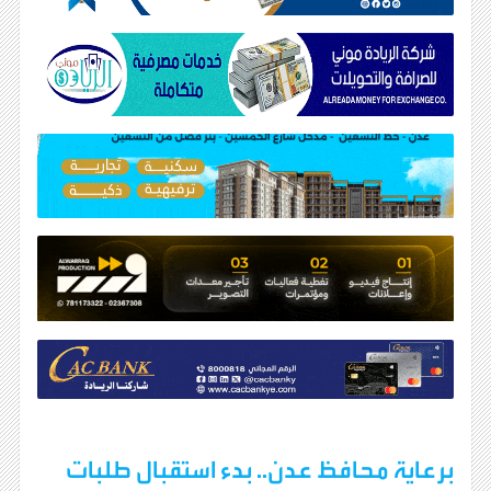
برعاية محافظ عدن.. بدء استقبال طلبات