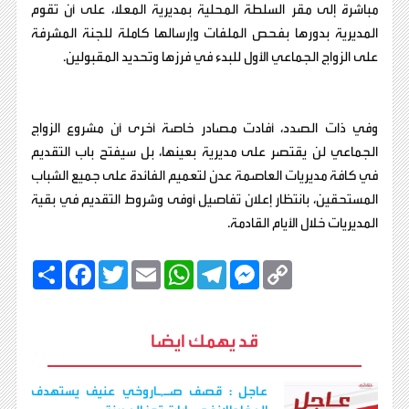
مباشرة إلى مقر السلطة المحلية بمديرية المعلا، على أن تقوم
المديرية بدورها بفحص الملفات وإرسالها كاملة للجنة المشرفة
على الزواج الجماعي الأول للبدء في فرزها وتحديد المقبولين.
وفي ذات الصدد، أفادت مصادر خاصة أخرى أن مشروع الزواج
الجماعي لن يقتصر على مديرية بعينها، بل سيفتح باب التقديم
في كافة مديريات العاصمة عدن لتعميم الفائدة على جميع الشباب
المستحقين، بانتظار إعلان تفاصيل أوفى وشروط التقديم في بقية
المديريات خلال الأيام القادمة.
C
M
T
W
E
T
F
ا
o
e
e
h
m
w
a
ن
p
s
l
a
a
i
c
ش
y
s
e
t
i
t
e
ر
b
t
l
s
g
e
L
قد يهمك ايضا
o
e
A
r
n
i
o
r
p
a
g
n
k
p
m
e
k
r
عاجل : قصف صـ,ـاروخي عنيف يستهدف