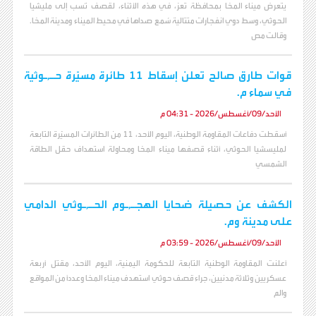
يتعرض ميناء المخا بمحافظة تعز، في هذه الأثناء، لقصف نُسب إلى مليشيا
الحوثي، وسط دوي انفجارات متتالية سُمع صداها في محيط الميناء ومدينة المخا.
وقالت مص
قوات طارق صالح تعلن إسقاط 11 طائرة مسيّرة حـ,ـوثية
في سماء م.
الأحد/09/أغسطس/2026 - 04:31 م
أسقطت دفاعات المقاومة الوطنية، اليوم الأحد، 11 من الطائرات المسيّرة التابعة
لمليسشيا الحوثي، أثناء قصفها ميناء المخا ومحاولة استهداف حقل الطاقة
الشمسي
الكشف عن حصيلة ضحايا الهجـ,ـوم الحـ,ـوثي الدامي
على مدينة وم.
الأحد/09/أغسطس/2026 - 03:59 م
أعلنت المقاومة الوطنية التابعة للحكومة اليمنية، اليوم الأحد، مقتل أربعة
عسكريين وثلاثة مدنيين، جراء قصف حوثي استهدف ميناء المخا وعدداً من المواقع
والم