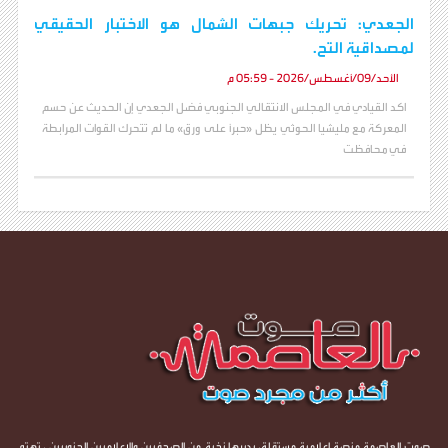
الجعدي: تحريك جبهات الشمال هو الاختبار الحقيقي
لمصداقية التح.
الأحد/09/أغسطس/2026 - 05:59 م
اكد القيادي في المجلس الانتقالي الجنوبي فضل الجعدي إن الحديث عن حسم
المعركة مع مليشيا الحوثي يظل «حبرًا على ورق» ما لم تتحرك القوات المرابطة
في محافظت
صوت العاصمة منصة إعلامية مستقلة، يديرها نخبة من الصحفيين والإعلاميين الجنوبيين ، تهتم