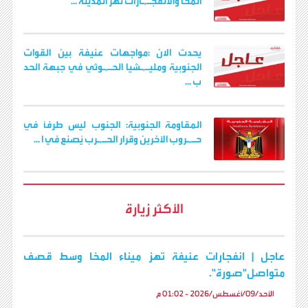
المخا والانفجـ,ـارات تهز المدينة ...
يحدث الان :مواجهات عنيفة بين القوات
الجنوبية ومليـ,ـشيا الحـ,ـوثي في جبهة الحد
ب ...
المقاومة الجنوبية: الجنوب ليس طرفاً في
حـ,ـروب الآخرين وقرار الحـ,ـرب يُصنع في ا ...
الأكثر زيارة
عاجل | انفجارات عنيفة تهز ميناء المخا وسط قصف
متواصل"صورة".
الأحد/09/أغسطس/2026 - 01:02 م