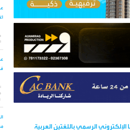
اغس
الط
عم
في
أ
م
ع
ال
لإلكتروني الرسمي باللغتين العربية
مع