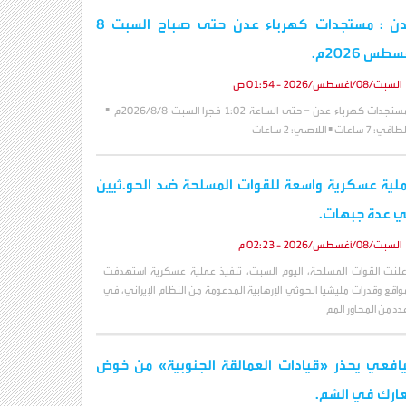
عدن : مستجدات كهرباء عدن حتى صباح السبت 8
طس 2026م.
السبت/08/أغسطس/2026 - 01:54 ص
مستجدات كهرباء عدن – حتى الساعة 1:02 فجرا السبت 2026/8/8م ▪️
افي: 7 ساعات ▪️ اللاصي: 2 ساعات
لية عسكرية واسعة للقوات المسلحة ضد الحو.ثيين
 عدة جبهات.
السبت/08/أغسطس/2026 - 02:23 م
علنت القوات المسلحة، اليوم السبت، تنفيذ عملية عسكرية استهدفت
واقع وقدرات مليشيا الحوثي الإرهابية المدعومة من النظام الإيراني، في
دد من المحاور المم
يافعي يحذر «قيادات العمالقة الجنوبية» من خوض
ارك في الشم.