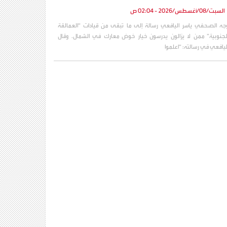
السبت/08/أغسطس/2026 - 02:04 ص
جه الصحفي ياسر اليافعي رسالة إلى ما تبقى من قيادات “العمالقة
لجنوبية” ممن لا يزالون يدرسون خيار خوض معارك في الشمال. وقال
ليافعي في رسالته: “اعلموا