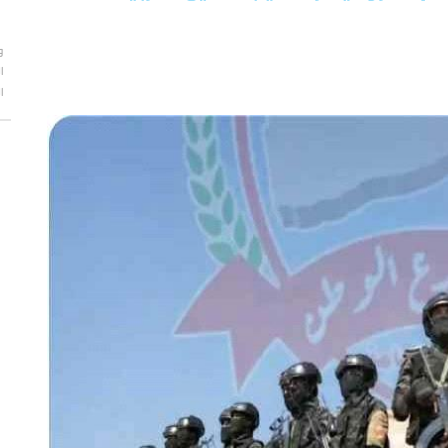
و
ا
ا