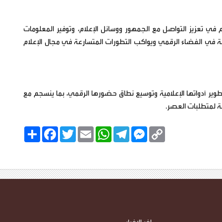
في تعزيز التواصل مع الجمهور ووسائل الإعلام، وتوفير المعلومات
ة في الفضاء الرقمي ويواكب التطورات المتسارعة في مجال الإعلام
تطوير أدواتها الإعلامية وتوسيع نطاق حضورها الرقمي، بما ينسجم مع
بة لمتطلبات العصر.
C
M
T
W
E
T
F
ا
o
e
e
h
m
w
a
ن
p
s
l
a
a
i
c
ش
y
s
e
t
i
t
e
ر
b
t
l
s
g
e
L
o
e
A
r
n
i
o
r
p
a
g
n
k
p
m
e
k
r