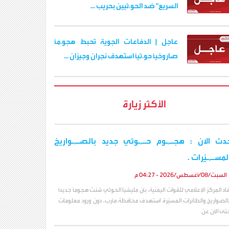
السريع" ضد الحو.ثيين بحريب ...
عاجل | الدفاعات الجوية تُحبط هجو.مًا
صاروخيًا حو.ثيًا استهدف نجران وجيزان ...
الأكثر زيارة
دث الان : هجـ,ـوم حـ,ـوثي جديد بالصـ,ـواريخ
لمسـ,ـيّرات .
السبت/08/أغسطس/2026 - 04:27 م
فاد المركز الإعلامي للقوات اليمنية، بأن مليشيا الحوثي شنت هجوماً جديداً
الصواريخ والطائرات المسيّرة استهدف محافظة مأرب، دون ورود معلومات
تى الآن عن