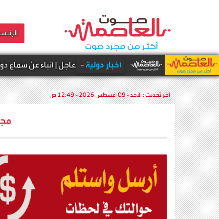
الرئيسي
أخبار دولية -
عاجل | أنباء عن سماع دوي انفـ.ـجارات
آخر تحديث :
الأحد - 09 أغسطس 2026 - 12:49 ص
مجت