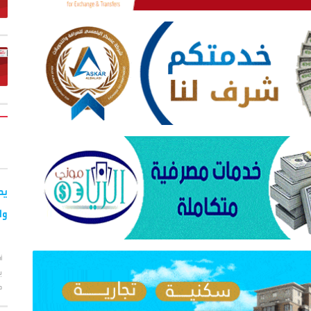
يح
وا
أ
ب
ح