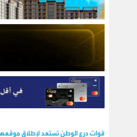
قوات درع الوطن تستعد لإطلاق موقعها ا