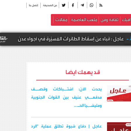
عن الصحيفة
إتصل بنا
افيك
ثقافة وفن
ملعب العاصمة
مقالات
 عن إسقاط الطائرات المُسيّرة في أجواء عدن
أخبار م
قد يهمك ايضا
يحدث الآن: اشتـ,ـباكات وقصـ,ـف
مدفعـ,ـي عنيف بين القوات الجنوبية
ومليشـ,ـيا الحـ ...
عاجل | دفاع شبوة تطلق عملية "الرد