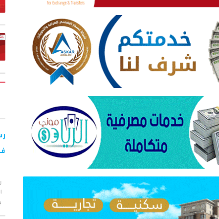
رس
فض
ر
ا
ب