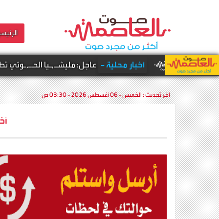
الرئيسي
أخبار محلية -
عاجل: مليشـ,ـيا الحـ,ـوثي تطلق صـ,ـاروخاً با
آخر تحديث :
الخميس - 06 أغسطس 2026 - 03:30 ص
أخ