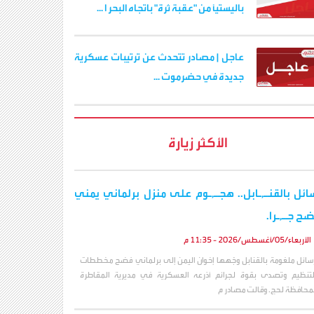
باليستياً من "عقبة ثرة" باتجاه البحر ا ...
عاجل | مصادر تتحدث عن ترتيبات عسكرية
جديدة في حضرموت ...
الأكثر زيارة
ائل بالقنـ,ـابل.. هجـ,ـوم على منزل برلماني يمني
ح جـ,ـرا.
الأربعاء/05/أغسطس/2026 - 11:35 م
سائل ملغومة بالقنابل وجّهها إخوان اليمن إلى برلماني فضح مخططات
لتنظيم وتصدى بقوة لجرائم أذرعه العسكرية في مديرية المقاطرة
محافظة لحج. وقالت مصادر م