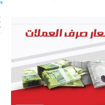
وم
ت
م
و