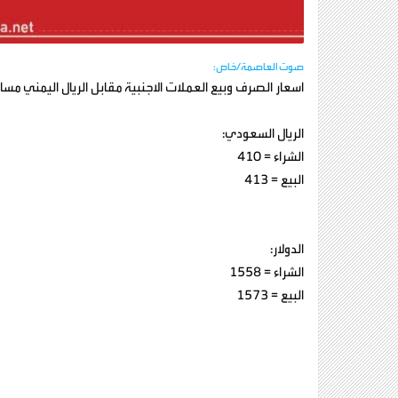
صوت العاصمة/خاص:
اسعار الصرف وبيع العملات الاجنبية مقابل الريال اليمني مساء اليوم ا
الريال السعودي:
الشراء = 410
البيع = 413
الدولار:
الشراء = 1558
البيع = 1573