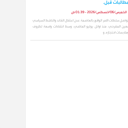
طالبات قبل.
الخميس/06/أغسطس/2026 - 01:39 ص
واصل سلطات الأمر الواقع بالعاصمة عدن اعتقال القائد والناشط السياسي
عين المقرحي، منذ أوائل يوليو الماضي، وسط انتقادات واسعة لظروف
ملابسات احتجازه. و