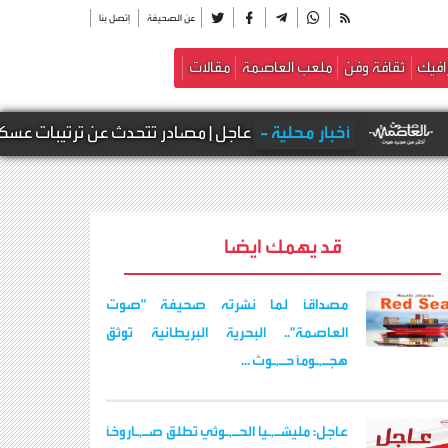
عن الصحيفة
إتصل بنا
افيك
ثقافة وفن
ملعب العاصمة
مقالات
خبار محلية -
عاجل | مصادر تتحدث عن ترتيبات عسكرية جديدة ف
قد يهمك ايضا
مصداقاً لما نشرته صحيفة "صوت
العاصمة".. البحرية البريطانية توثق
هجـ,ـوماً حـ,ـوث ...
عاجل: مليشـ,ـيا الحـ,ـوثي تطلق صـ,ـاروخاً