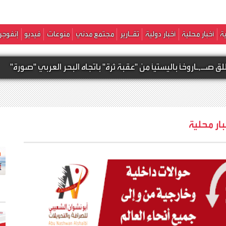
ة
أخبار محلية
أخبار دولية
تقـارير
مجتمع مدني
منوعات
فيديو
إنفوجر
ليستياً من "عقبة ثرة" باتجاه البحر العربي "صورة"
أ
بار محلية