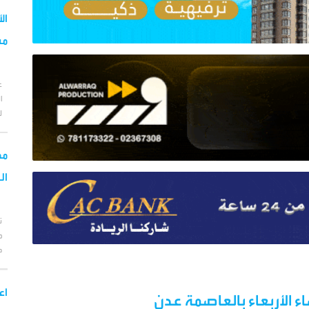
ال
مس
ع
ا
ل
مح
ال
ت
م
ط
اع
ء الأربعاء بالعاصمة عدن