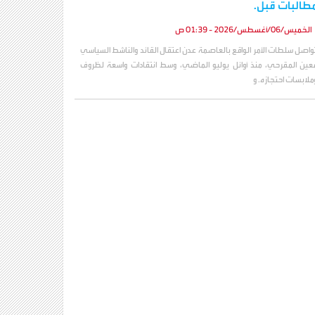
طالبات قبل.
الخميس/06/أغسطس/2026 - 01:39 ص
واصل سلطات الأمر الواقع بالعاصمة عدن اعتقال القائد والناشط السياسي
عين المقرحي، منذ أوائل يوليو الماضي، وسط انتقادات واسعة لظروف
ملابسات احتجازه. و