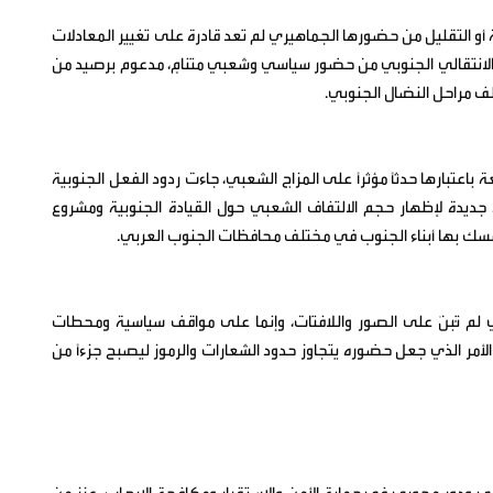
 أو التقليل من حضورها الجماهيري لم تعد قادرة على تغيير المعادلات
لانتقالي الجنوبي من حضور سياسي وشعبي متنامٍ، مدعوم برصيد من
ف مراحل النضال الجنوبي.
عتبارها حدثاً مؤثراً على المزاج الشعبي، جاءت ردود الفعل الجنوبية
ديدة لإظهار حجم الالتفاف الشعبي حول القيادة الجنوبية ومشروع
 يتمسك بها أبناء الجنوب في مختلف محافظات الجنوب العربي.
دي لم تُبنَ على الصور واللافتات، وإنما على مواقف سياسية ومحطات
لأمر الذي جعل حضوره يتجاوز حدود الشعارات والرموز ليصبح جزءاً من