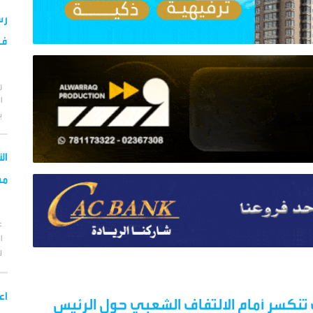
رس
فض
ر
ا
ب
ال
مس
ع
ا
ل
اع
نكسر أمام الالتفاف الشعبي حول الرئيس