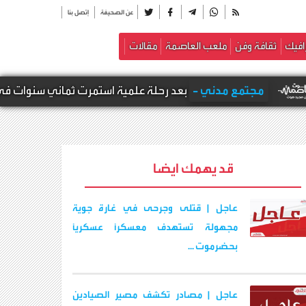
عن الصحيفة
إتصل بنا
افيك
ثقافة وفن
ملعب العاصمة
مقالات
ي -
بعد رحلة علمية استمرت ثماني سنوات في الهند.. الباحث الجنو
قد يهمك ايضا
عاجل | قتلى وجرحى في غارة جوية
مجهولة تستهدف معسكرًا عسكريًا
بحضرموت ...
عاجل | مصادر تكشف مصير الصيادين