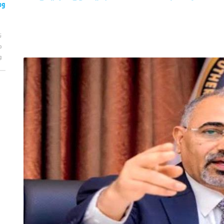
وم
ت
م
و