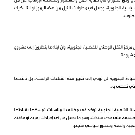
ي ودور محوري في حماية الأمن والاستقرار ومكافحة الإرهاب، عزز من
لسياسية الجنوبية، وجعل أي محاولات للنيل من هذه الرموز أو التشكيك
لجنوب.
 مركز الثقل الوطني للقضية الجنوبية، وأن أبناءها ينظرون إلى مشروع
لمشروعة.
قيادة الجنوبية لن تؤدي إلى تغيير هذه القناعات الراسخة، بل تمنحها
الذي تحظى به.
لحاضنة الشعبية الجنوبية تؤكد في مختلف المناسبات تمسكها بقيادتها
 جسيمة على مدى سنوات. وهو ما يجعل من أي إجراءات رمزية أو مؤقتة
ة شعبية واسعة وحضور سياسي متجذر.