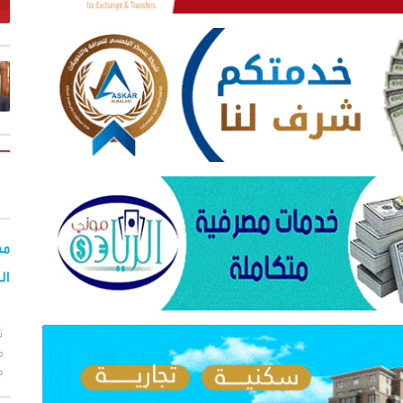
مح
ال
ت
م
ط