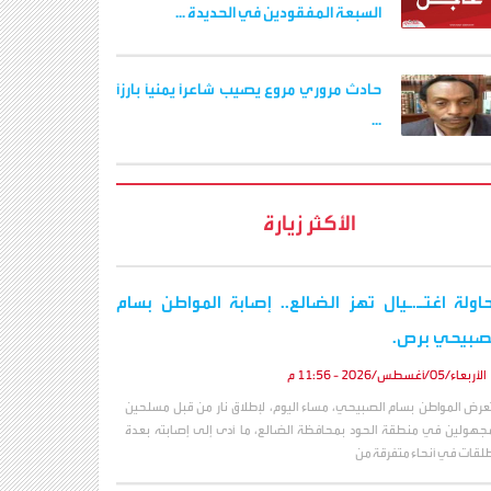
السبعة المفقودين في الحديدة ...
حادث مروري مروع يصيب شاعرًا يمنيًا بارزًا
...
الأكثر زيارة
اولة اغتـ.ـيال تهز الضالع.. إصابة المواطن بسام
صبيحي برص.
الأربعاء/05/أغسطس/2026 - 11:56 م
عرض المواطن بسام الصبيحي، مساء اليوم، لإطلاق نار من قبل مسلحين
جهولين في منطقة الحود بمحافظة الضالع، ما أدى إلى إصابته بعدة
لقات في أنحاء متفرقة من