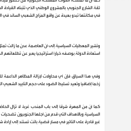
كما أن ما تمتلكه القوات المسلحة الجنوبية من حضور ميدان
ثقة الشارع الجنوبي بالمشروع الوطني الذي تتبناه القيادة ا
في مكانتها تبدو بعيدة عن واقع المزاج الشعبي السائد في ا
وتشير المعطيات السياسية إلى أن العاصمة عدن ما زالت تمثل
استعادة الدولة بوصفه خياراً استراتيجياً يعبر عن تطلعاتهم ا
وفي هذا السياق، فإن أي محاولات لإزالة المظاهر الداعمة لل
زخماً إضافياً وتعيد تسليط الضوء على حجم التأييد الشعبي 
كما أن من المهرة شرقاً إلى باب المندب غرباً، لا تزال ا
السياسية وبالأهداف التي قدم من أجلها الجنوبيون تضحيات
غير قادرة على التأثير في مسار قضية باتت تستند إلى إراد