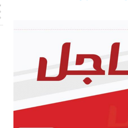
أ
م
م