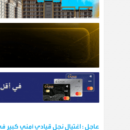
عاجل : اغتيال نجل قيادي أمني كبير