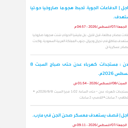
جل | الدفاعات الجوية تُحبط هجو.مًا صاروخيًا حو.ثيًا
تهدف.
الجمعة/07/أغسطس/2026 - 04:57 م
فادت مصادر مطلعة، قبل قليل، بأن مليشيا الحوثي شنت هجومًا صاروخيًا
ستهدف مناطق في نجران وجيزان، جنوب المملكة العربية السعودية. وأكدت
صادر عسكرية أن
عدن : مستجدات كهرباء عدن حتى صباح السبت 8
طس 2026م.
السبت/08/أغسطس/2026 - 01:54 ص
مستجدات كهرباء عدن – حتى الساعة 1:02 فجرا السبت 2026/8/8م ▪️
افي: 7 ساعات ▪️ اللاصي: 2 ساعات
جل | قصف يستهدف معسكر صحن الجن في مأرب.
الجمعة/07/أغسطس/2026 - 09:11 ص