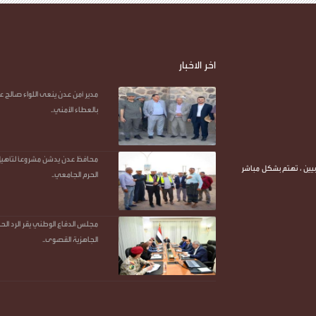
o
r
p
a
g
n
k
p
m
e
k
r
اخر الاخبار
مدير أمن عدن ينعى اللواء صالح ع
بالعطاء الأمني..
محافظ عدن يدشن مشروعًا لتأهيل و
يين ، تهتم بشكل مباشر
الحرم الجامعي..
مجلس الدفاع الوطني يقر الرد الح
الجاهزية القصوى..