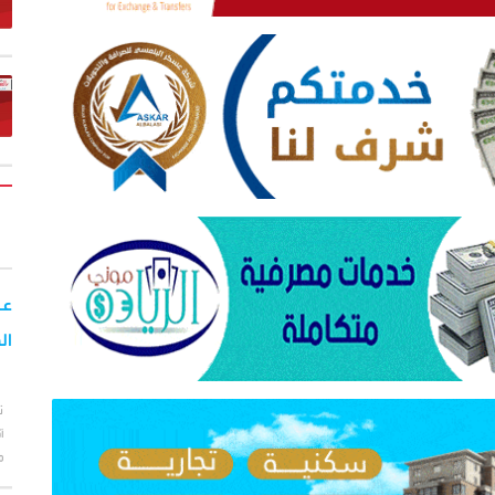
عا
ال
ت
أ
م