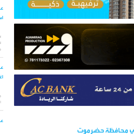
عا
اس
أ
ا
م
اغس
الط
عا
 في محافظة حضرموت