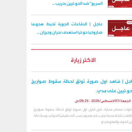
السريع" ضد الحو.ثيين بحريب ...
عاجل | الدفاعات الجوية تُحبط هجو.مًا
صاروخيًا حو.ثيًا استهدف نجران وجيزان ...
الأكثر زيارة
جل | شاهد أول صورة توثق لحظة سقوط صواريخ
حو.ثيين على مدي.
الجمعة/07/أغسطس/2026 - 09:25 ص
داولت مصادر محلية، قبل قليل، أول صورة تُوثق لحظة سقوط صواريخ
ُطلقت باتجاه مدينة مأرب، في هجوم نُسب إلى مليشيا الحوثي، وسط حالة
ن الخوف والهلع في أو