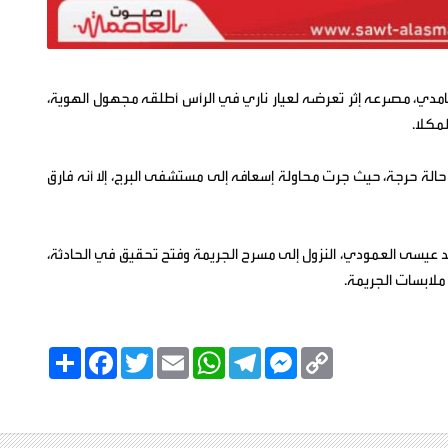
حامدي، مصرعه إثر تعرضه لعيار ناري في الرأس أطلقه مجهول الهوية،
مكلا.
الة حرجة، حيث جرت محاولة إسعافه إلى مستشفى البرج، إلا أنه فارق
د عيسى العمودي، النزول إلى مسرح الجريمة وفتح تحقيق في الحادثة،
لابسات الجريمة.
C
M
T
W
E
T
F
ا
o
e
e
h
m
w
a
ن
p
s
l
a
a
i
c
ش
y
s
e
t
i
t
e
ر
b
t
l
s
g
e
L
o
e
A
r
n
i