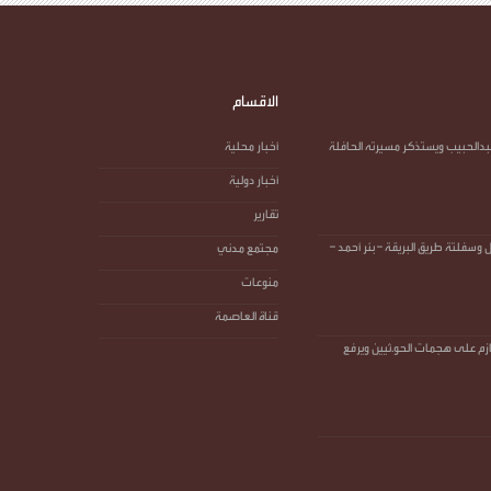
الاقسام
بدالحبيب ويستذكر مسيرته الحافلة
أخبار محلية
أخبار دولية
تقارير
سفلتة طريق البريقة – بئر أحمد –
مجتمع مدني
منوعات
قناة العاصمة
ازم على هجمات الحو.ثيين ويرفع