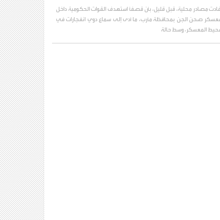
فادت مصادر محلية، قبل قليل، بأن قصفًا استهدف القوات الحكومية داخل
عسكر صحن الجن بمحافظة مأرب، ما أدى إلى سماع دوي انفجارات في
حيط المعسكر، وسط حالة