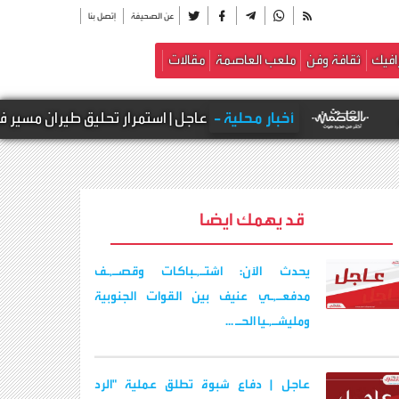
عن الصحيفة
إتصل بنا
افيك
ثقافة وفن
ملعب العاصمة
مقالات
أخبار محلية -
عاجل | استمرار تحليق طيران مسير فوق أجواء مد
قد يهمك ايضا
يحدث الآن: اشتـ,ـباكات وقصـ,ـف
مدفعـ,ـي عنيف بين القوات الجنوبية
ومليشـ,ـيا الحـ ...
عاجل | دفاع شبوة تطلق عملية "الرد