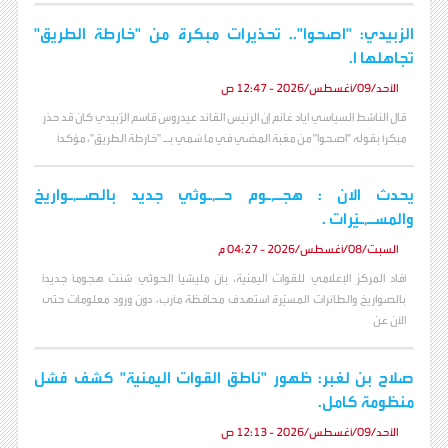
الزبيدي: "اصحوا".. تحذيرات مبكرة من "خارطة الطريق"
تجاهلها ا.
الأحد/09/أغسطس/2026 - 12:47 ص
قال الناشط السياسي اياد غانم إن الرئيس القائد عيدروس قاسم الزُبيدي كان قد حذر
مبكراً بقوله "اصحوا" من مغبة المضي في ما سُمي بـ "خارطة الطريق"، مؤكداً
يحدث الان : هجـ,ـوم حـ,ـوثي جديد بالصـ,ـواريخ
والمسـ,ـيّرات .
السبت/08/أغسطس/2026 - 04:27 م
أفاد المركز الإعلامي للقوات اليمنية، بأن مليشيا الحوثي شنت هجوماً جديداً
بالصواريخ والطائرات المسيّرة استهدف محافظة مأرب، دون ورود معلومات حتى
الآن عن
صلاح بن لغبر: ظهور "ناطق القوات اليمنية" كشف فشل
منظومة كامل.
الأحد/09/أغسطس/2026 - 12:13 ص