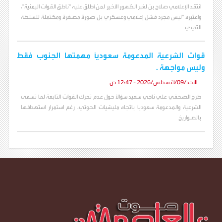
انتقد الإعلامي صلاح بن لغبر الظهور الأخير لمن أطلق عليه "ناطق القوات اليمنية"،
واعتبره "ليس مجرد فشل إعلامي وعسكري بل صورة مصغرة ومكتملة للسلطة
التي ي
قوات الشرعية المدعومة سعودياً مهمتها الجنوب فقط
وليس مواجهة .
الأحد/09/أغسطس/2026 - 12:47 ص
طرح الصحفي علي ناجي سعيد سؤالاً حول عدم تحرك القوات التابعة لما تسمى
الشرعية والمدعومة سعودياً باتجاه مليشيات الحوثي، رغم استمرار استهدافها
بالصواريخ