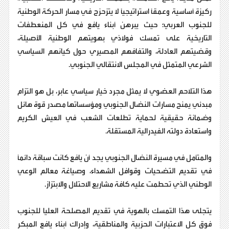
ركيزة أساسية وعمقاً استراتيجياً لا يتزحزح في مسار الحركة الوطنية
للجنوب العربي؛ حيث يبرهن أبناء يافع في كل المنعطفات
التاريخية على تمسك فولاذي بهويتهم الوطنية الأصيلة،
وقضيتهم العادلة، والتفافهم المصيري حول كيانهم السياسي
الشرعي المتمثل في المجلس الانتقالي الجنوبي.
هذا التلاحم العضوي لا يمثل مجرد خيار سياسي عابر، بل هو التزام
مبدئي يمنح مسارات النضال الجنوبي ومؤسساتها مصدر قوة هائل
وضمانة حقيقية لحماية تطلعات الشعب في العيش الكريم
واستعادة دولته الفيدرالية المستقلة.
والمتأمل في مسيرة النضال الجنوبي يجد أن يافع كانت سباقة دائماً
في تقديم التضحيات وقوافل الشهداء، وصياغة معالم الوعي
الوطني الذي تحطمت عليه كافة مشاريع الاحتلال والابتزاز.
يتجلى هذا التمسك بالهوية في تقديم المصلحة العليا للجنوب
فوق كل الاعتبارات الحزبية والمناطقية، وإدراك أبناء يافع المبكر