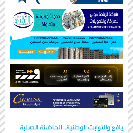
يافع والثوابت الوطنية.. الحاضنة الصلبة