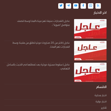
اخر الاخبار
عاجل | انفجارات عنيفة تهز ميناء المخا وسط قصف
متواصل"صورة"..
عاجل | أكثر من 20 صاروخًا حو.ثيًا تُطلق من مقبنة وسط
انفجارات تهز المخا..
عاجل | سقوط مسيّرة حو.ثية بعد تعطلها في الخبت بالساحل
التهامي..
الاقسام
أخبار محلية
أخبار دولية
تقارير