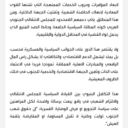
لأبعاد المؤامرات وحروب الخدمات الممنهجة التي تشنها القوى
المعادية لإنهاك الحاضنة الشعبية وتفتيت الجبهة الداخلية. ومن
هذا المنطلق، يأتي دعمهم اللامحدود للمجلس الانتقالي الجنوبي
العربي كونه المظلة السياسية الجامعة وحائط الصد المنيع الذي
يحمل لواء القضية في المحافل الدولية والإقليمية.
ولا يقتصر هذا الدور على الجوانب السياسية والعسكرية فحسب،
بل يمتد ليشمل الدعم الاقتصادي والتكافلي؛ إذ يشكل رأس المال
اليافعي والمبادرات الأهلية العملاقة نموذجاً فريداً في الاعتماد
على الذات وتأمين الجبهة الاقتصادية والخدمية للجنوب في أحلك
الظروف المعيشية.
هذا التكامل البنيوي بين القيادة السياسية للمجلس الانتقالي
والالتزام الشعبي في يافع يبعث برسالة واضحة لكل المراهنين
على سياسة التجويع أو فرض الوصاية القسرية: "إن حقوق شعب
الجنوب ثوابت وطنية لا تقبل المساومة أو المقايضة بلقمة
العيش".