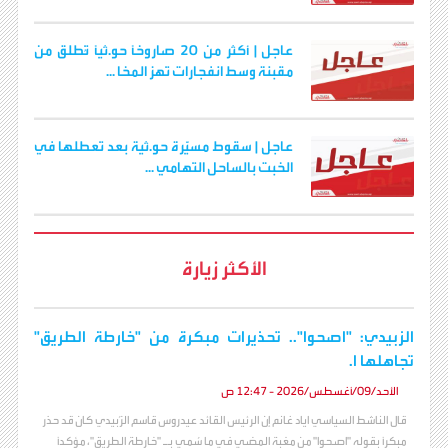
عاجل | أكثر من 20 صاروخًا حو.ثيًا تُطلق من
مقبنة وسط انفجارات تهز المخا ...
عاجل | سقوط مسيّرة حو.ثية بعد تعطلها في
الخبت بالساحل التهامي ...
الأكثر زيارة
الزبيدي: "اصحوا".. تحذيرات مبكرة من "خارطة الطريق"
تجاهلها ا.
الأحد/09/أغسطس/2026 - 12:47 ص
قال الناشط السياسي اياد غانم إن الرئيس القائد عيدروس قاسم الزُبيدي كان قد حذر
مبكراً بقوله "اصحوا" من مغبة المضي في ما سُمي بـ "خارطة الطريق"، مؤكداً