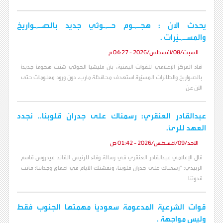
يحدث الان : هجـ,ـوم حـ,ـوثي جديد بالصـ,ـواريخ
والمسـ,ـيّرات .
السبت/08/أغسطس/2026 - 04:27 م
أفاد المركز الإعلامي للقوات اليمنية، بأن مليشيا الحوثي شنت هجوماً جديداً
بالصواريخ والطائرات المسيّرة استهدف محافظة مأرب، دون ورود معلومات حتى
الآن عن
عبدالقادر العنقري: رسمناك على جدران قلوبنا.. نجدد
العهد للرئ.
الأحد/09/أغسطس/2026 - 01:42 ص
قال الإعلامي عبدالقادر العنقري في رسالة وفاء للرئيس القائد عيدروس قاسم
الزبيدي: "رسمناك على جدران قلوبنا، ونقشتك الأيام في أعماق وجداننا؛ فأنت
قدوتنا
قوات الشرعية المدعومة سعودياً مهمتها الجنوب فقط
وليس مواجهة .