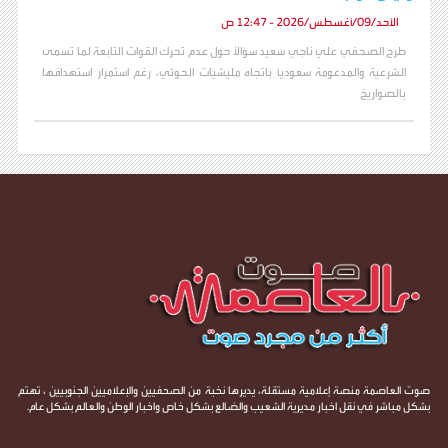
الأحد/09/أغسطس/2026 - 12:47 ص
طرح الصحفي علي ناجي سعيد سؤالاً حول عدم تحرك القوات التابعة لما تسمى
الشرعية والمدعومة سعودياً باتجاه مليشيات الحوثي، رغم استمرار استهدافها
بالصواريخ
صوت العاصمة منصة إعلامية مستقلة، يديرها نخبة من الصحفيين والإعلاميين الجنوبيين ، تهتم
بشكل مباشر في نقل اخبار مديرية الشعيب والضالع بشكل خاص واخبار الوطن والعالم بشكل عام.