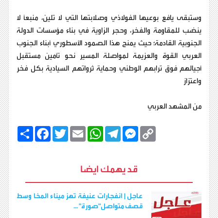
وستبقى يافع بوعيها الفولاذي وصلابتها التي لا تلين، منبعاً لا
ينضب للمقاومة والفخر، وحجر الزاوية في بناء مؤسسات الدولة
الجنوبية القادمة؛ حيث يمنح هذا الصمود الأسطوري أبناء الجنوب
العربي القوة والعزيمة لمواصلة المسير نحو تأمين مستقبل
أجيالهم فوق ترابهم الوطني وحماية ثرواتهم السيادية بكل فخر
واعتزاز
من المشهد العربي
C
M
T
W
E
T
F
ا
o
e
e
h
m
w
a
ن
p
s
l
a
a
i
c
ش
y
s
e
t
i
t
e
ر
b
t
l
s
g
e
L
قد يهمك ايضا
o
e
A
r
n
i
o
r
p
a
g
n
k
p
m
e
k
r
عاجل | انفجارات عنيفة تهز ميناء المخا وسط
قصف متواصل"صورة" ...