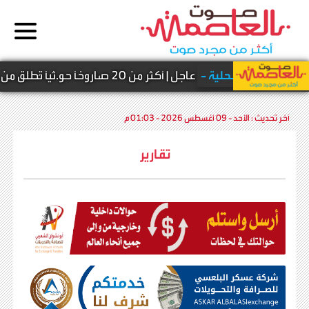
أخبار محلية -
عاجل | أكثر من 20 صاروخًا حو.ثيًا تُطلق من مقبنة وسط انفجارات تهز المخا
آخر تحديث :
الأحد - 09 أغسطس 2026 - 01:03 م
تقارير