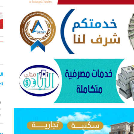
ال
تج
ق
ق
ا
يح