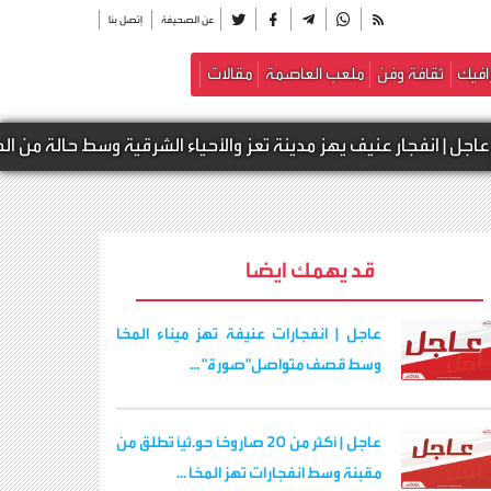
عن الصحيفة
إتصل بنا
افيك
ثقافة وفن
ملعب العاصمة
مقالات
عنيف يهز مدينة تعز والأحياء الشرقية وسط حالة من الهلع
قد يهمك ايضا
عاجل | انفجارات عنيفة تهز ميناء المخا
وسط قصف متواصل"صورة" ...
عاجل | أكثر من 20 صاروخًا حو.ثيًا تُطلق من
مقبنة وسط انفجارات تهز المخا ...