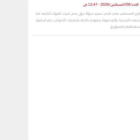
الأحد/09/أغسطس/2026 - 12:47 ص
رح الصحفي علي ناجي سعيد سؤالاً حول عدم تحرك القوات التابعة لما
سمى الشرعية والمدعومة سعودياً باتجاه مليشيات الحوثي، رغم استمرار
ستهدافها بالصواريخ