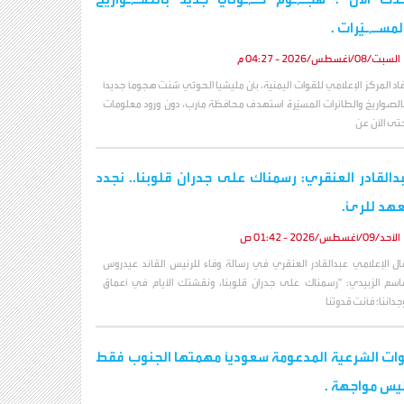
لمسـ,ـيّرات .
السبت/08/أغسطس/2026 - 04:27 م
فاد المركز الإعلامي للقوات اليمنية، بأن مليشيا الحوثي شنت هجوماً جديداً
الصواريخ والطائرات المسيّرة استهدف محافظة مأرب، دون ورود معلومات
تى الآن عن
دالقادر العنقري: رسمناك على جدران قلوبنا.. نجدد
عهد للرئ.
الأحد/09/أغسطس/2026 - 01:42 ص
ال الإعلامي عبدالقادر العنقري في رسالة وفاء للرئيس القائد عيدروس
اسم الزبيدي: "رسمناك على جدران قلوبنا، ونقشتك الأيام في أعماق
جداننا؛ فأنت قدوتنا
ات الشرعية المدعومة سعودياً مهمتها الجنوب فقط
يس مواجهة .