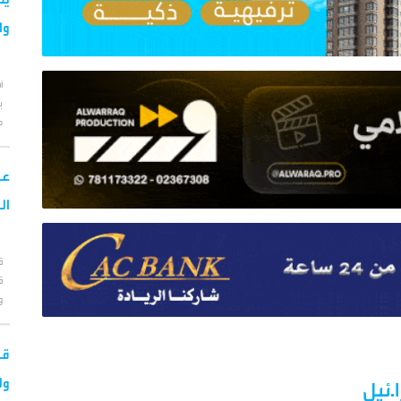
وا
أ
ب
ح
عب
ال
ق
ق
و
قو
ول
.ئيل