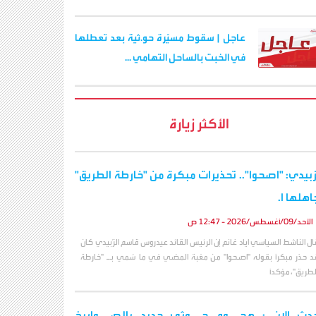
عاجل | سقوط مسيّرة حو.ثية بعد تعطلها
في الخبت بالساحل التهامي ...
الأكثر زيارة
زبيدي: "اصحوا".. تحذيرات مبكرة من "خارطة الطريق"
اهلها ا.
الأحد/09/أغسطس/2026 - 12:47 ص
ال الناشط السياسي اياد غانم إن الرئيس القائد عيدروس قاسم الزُبيدي كان
د حذر مبكراً بقوله "اصحوا" من مغبة المضي في ما سُمي بـ "خارطة
لطريق"، مؤكداً
دث الان : هجـ,ـوم حـ,ـوثي جديد بالصـ,ـواريخ