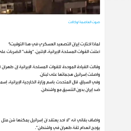
صوت العاصمة/وكالات
لماذا اختارت إيران التصعيد العسكري في هذا التوقيت؟
أعلنت القوات المسلحة الإيرانية، الإثنين، “وقف” الضربات على
⁠وقالت القيادة الموحدة للقوات المسلحة ‌الإيرانية ‌إن ‌طهران
واصلت إسرائيل ⁠هجماتها على لبنان.
وفي السياق، قال المتحدث باسم وزارة الخارجية الإيرانية، إس
ضد إيران بدون التنسيق مع واشنطن.
وأضاف بقائي أنه “لا أحد يعتقد أن إسرائيل يمكنها شن مثل هذ
يؤجج انعدام ثقة طهران في واشنطن”.