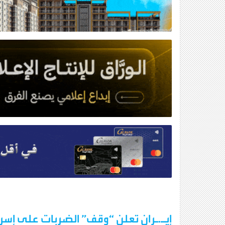
إيـ.ـران تعلن “وقف” الضربات على إسرا