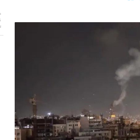
ط
ت
ا