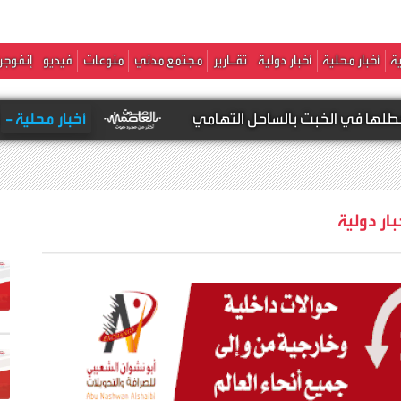
ة
أخبار محلية
أخبار دولية
تقـارير
مجتمع مدني
منوعات
فيديو
إنفوجر
ت بالساحل التهامي
أخبار محلية -
عاجل | انفجار 
بار دولية