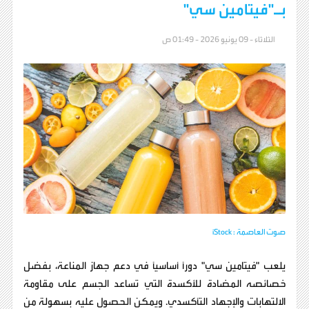
بـ"فيتامين سي"
الثلاثاء - 09 يونيو 2026 - 01:49 ص
صوت العاصمة : iStock
يلعب "فيتامين سي" دورًا أساسيًا في دعم جهاز المناعة، بفضل
خصائصه المضادة للأكسدة التي تساعد الجسم على مقاومة
الالتهابات والإجهاد التأكسدي. ويمكن الحصول عليه بسهولة من