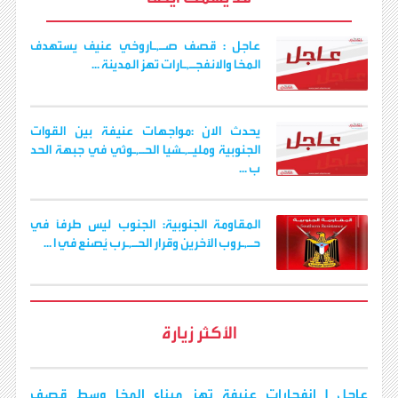
o
r
p
a
g
n
k
p
m
e
k
r
عاجل : قصف صـ,ـاروخي عنيف يستهدف
المخا والانفجـ,ـارات تهز المدينة ...
يحدث الان :مواجهات عنيفة بين القوات
الجنوبية ومليـ,ـشيا الحـ,ـوثي في جبهة الحد
ب ...
المقاومة الجنوبية: الجنوب ليس طرفاً في
حـ,ـروب الآخرين وقرار الحـ,ـرب يُصنع في ا ...
الأكثر زيارة
عاجل | انفجارات عنيفة تهز ميناء المخا وسط قصف