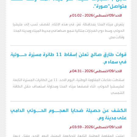
متواصل"صورة".
الأحد/09/أغسطس/2026 - 01:02 م
يتعرض ميناء المخا بمحافظة تعز، في هذه الأثناء، لقصف نُسب إلى مليشيا
الحوثي، وسط دوي انفجارات متتالية سُمع صداها في محيط الميناء ومدينة المخا.
وقالت مص
قوات طارق صالح تعلن إسقاط 11 طائرة مسيّرة حـ,ـوثية
في سماء م.
الأحد/09/أغسطس/2026 - 04:31 م
أسقطت دفاعات المقاومة الوطنية، اليوم الأحد، 11 من الطائرات المسيّرة التابعة
لمليسشيا الحوثي، أثناء قصفها ميناء المخا ومحاولة استهداف حقل الطاقة
الشمسي
الكشف عن حصيلة ضحايا الهجـ,ـوم الحـ,ـوثي الدامي
على مدينة وم.
الأحد/09/أغسطس/2026 - 03:59 م
أعلنت المقاومة الوطنية التابعة للحكومة اليمنية، اليوم الأحد، مقتل أربعة