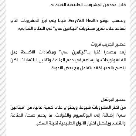
خلال عدد من المشروبات الطبيعية الغنية به.
وبحسب موقع VeryWell Health، فيما يلي أبرز المشروبات التي
تساعد على تعزيز مستويات "فيتامين سي" في النظام الغذائي:
عصير الجريب فروت
يُعد مصدرًا غنيًا بـ"فيتامين سي" ومضادات الأكسدة مثل
الفلافونويدات، ما يساهم في دعم المناعة وتقليل الالتهابات. لكن
يُنصح بالحذر، إذ قد يتفاعل مع بعض الأدوية.
عصير البرتقال
من أكثر المشروبات شيوعًا، ويحتوي على كمية عالية من "فيتامين
سي"، إضافة إلى البوتاسيوم والفولات، ما يدعم صحة المناعة
والقلب. ويفضل اختيار الأنواع الطبيعية قليلة السكر.