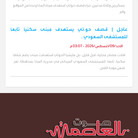
عسكريين وثلاثة مدنيين، جراء قصف حوثي استهدف ميناء المخا وعدداً من المواقع
والم
عاجل | قصف حو.ثي يستهدف مبنى سكنيًا تابعًا
للمستشفى السعودي .
الأحد/09/أغسطس/2026 - 03:07 م
أفادت مصادر محلية، قبل قليل، بأن مليشيا الحوثي استهدفت مبنى يضم شققًا
سكنية تابعة للمستشفى السعودي الميداني في مديرية المخا بمحافظة تعز،
ضمن موجة القص