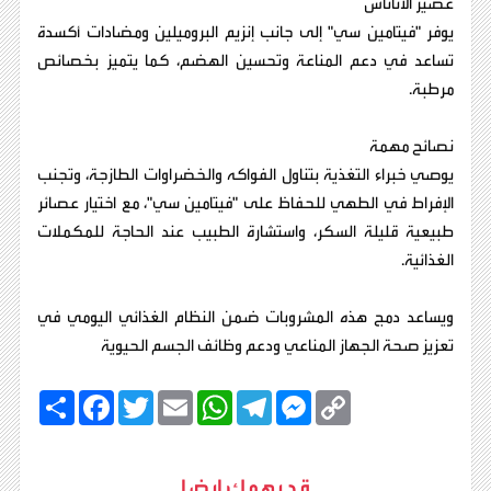
عصير الأناناس
يوفر "فيتامين سي" إلى جانب إنزيم البروميلين ومضادات أكسدة
تساعد في دعم المناعة وتحسين الهضم، كما يتميز بخصائص
مرطبة.
نصائح مهمة
يوصي خبراء التغذية بتناول الفواكه والخضراوات الطازجة، وتجنب
الإفراط في الطهي للحفاظ على "فيتامين سي"، مع اختيار عصائر
طبيعية قليلة السكر، واستشارة الطبيب عند الحاجة للمكملات
الغذائية.
ويساعد دمج هذه المشروبات ضمن النظام الغذائي اليومي في
تعزيز صحة الجهاز المناعي ودعم وظائف الجسم الحيوية
C
M
T
W
E
T
F
ا
o
e
e
h
m
w
a
ن
p
s
l
a
a
i
c
ش
y
s
e
t
i
t
e
ر
b
t
l
s
g
e
L
قد يهمك ايضا
o
e
A
r
n
i