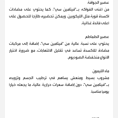
عصير الجوافة
من أغنى الفواكه بـ"فيتامين سي"، كما يحتوي على مضادات
أكسدة قوية مثل الليكوبين. ويمكن تحضيره طازجًا للحصول على
أعلى فائدة غذائية.
عصير الطماطم
يحتوي على نسبة عالية من "فيتامين سي"، إضافة إلى مركبات
مضادة للأكسدة تساعد في تقليل الالتهابات، مع ضرورة اختيار
الأنواع منخفضة الصوديوم.
ماء الليمون
مشروب بسيط ومنعش يساهم في ترطيب الجسم وتزويده
بـ"فيتامين سي"، دون إضافة سعرات حرارية عالية، ما يجعله خيارًا
يوميًا مناسبًا.