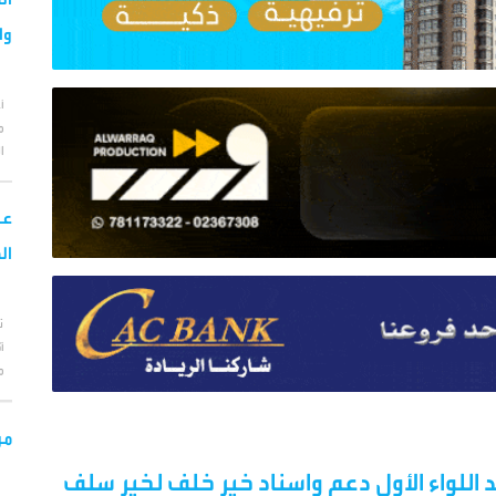
وا
أ
م
ا
عا
ال
ت
أ
م
من
 اللواء الأول دعم واسناد خير خلف لخير سلف