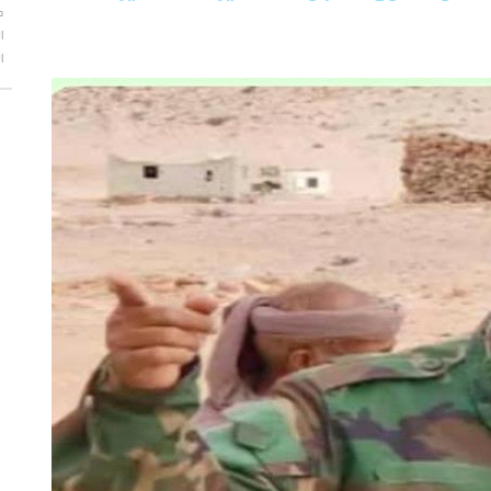
ح
ا
ا