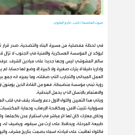
صوت العاصمة/ كتب : أكرم العلوي
في لحظة مفصلية من مسيرة البناء والتضحية، صدر قرار تعيين
ليؤكد أن المؤسسة العسكرية والأمنية في الجنوب لا تزال قا
سالم المشوشي ليس وجهاً جديداً على ميادين الشرف. عرفه رفاق
وإدارياً دقيقاً لا يترك صغيرة ولا كبيرة إلا وضع لها حسابا
العمل الميداني والتجارب التي صقلته، وما يميزه أنه جمع ب
رؤية تبني مؤسسة منضبطة. فهو من القادة الذين يؤمنون أن 
والاهتمام بالإنسان الذي يحمل البندقية.
ويأتي هذا التعيين واللواء الأول دعم وإسناد يقف في قلب ا
مسؤولية تثبيت الأمن، ومكافحة الإرهاب، وحماية المكتسبات
وخاض معارك كان لها أثر مباشر في استقرار مدن بأكملها. ولهذا
طبيعة المرحلة، ويحافظ على إرث من سبقوه، ويضيف له، ولذ
فاللواء تعاقبت على قيادته أسماء بصمت بتاريخ مشرف، والي