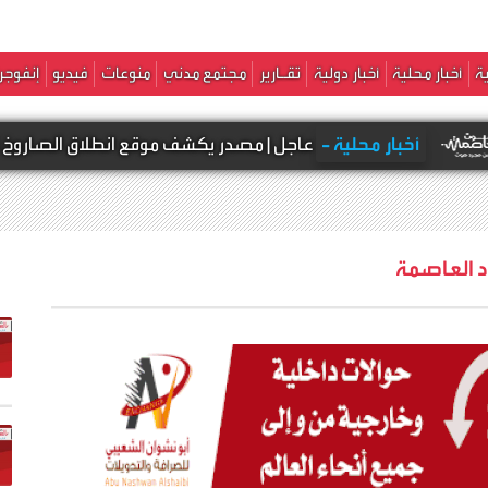
ة
أخبار محلية
أخبار دولية
تقـارير
مجتمع مدني
منوعات
فيديو
إنفوجر
ة -
عاجل | مصدر يكشف موقع انطلاق الصاروخ نحو مأرب ..تفاصيل
د العاصمة