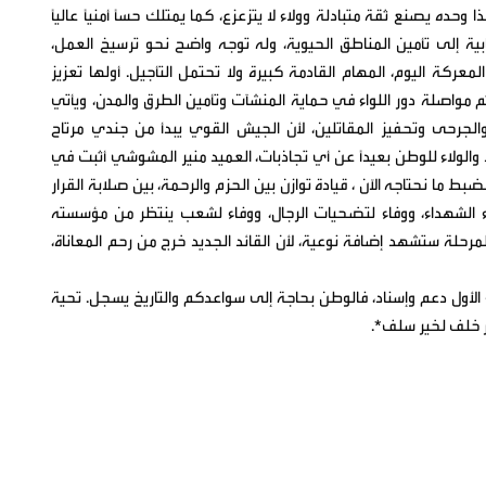
وحده يصنع ثقة متبادلة وولاء لا يتزعزع، كما يمتلك حساً أمنياً عالياً
ابية إلى تأمين المناطق الحيوية، وله توجه واضح نحو ترسيخ العمل،
ركة اليوم، المهام القادمة كبيرة ولا تحتمل التأجيل. أولها تعزيز
م مواصلة دور اللواء في حماية المنشآت وتأمين الطرق والمدن، ويأتي
والجرحى وتحفيز المقاتلين، لأن الجيش القوي يبدأ من جندي مرتاح
والولاء للوطن بعيداً عن أي تجاذبات، العميد منير المشوشي أثبت في
بط ما نحتاجه الآن ، قيادة توازن بين الحزم والرحمة، بين صلابة القرار
دماء الشهداء، ووفاء لتضحيات الرجال، ووفاء لشعب ينتظر من مؤسسته
حلة ستشهد إضافة نوعية، لأن القائد الجديد خرج من رحم المعاناة،
ء الأول دعم وإسناد، فالوطن بحاجة إلى سواعدكم والتاريخ يسجل. تحية
ير خلف لخير سلف*.