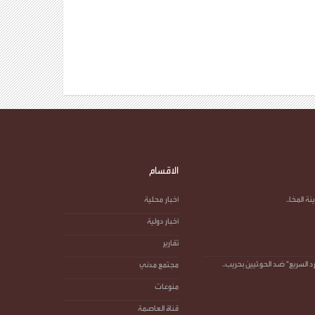
الاقسام
 المخا..
أخبار محلية
أخبار دولية
تقارير
د السريع" ضد الحو.ثيين بحريب..
مجتمع مدني
منوعات
قناة العاصمة