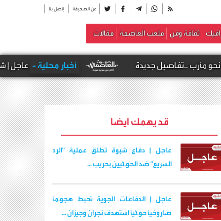
عن الصحيفة
إتصل بنا
افيك
ثقافة وفن
ملعب العاصمة
مقالات
 جديدة
أخبار محلية -
عاجل | شهداء وجرحى في هج
قد يهمك ايضا
عاجل | دفاع شبوة تطلق عملية "الرد
السريع" ضد الحو.ثيين بحريب ...
عاجل | الدفاعات الجوية تُحبط هجو.مًا
صاروخيًا حو.ثيًا استهدف نجران وجيزان ...