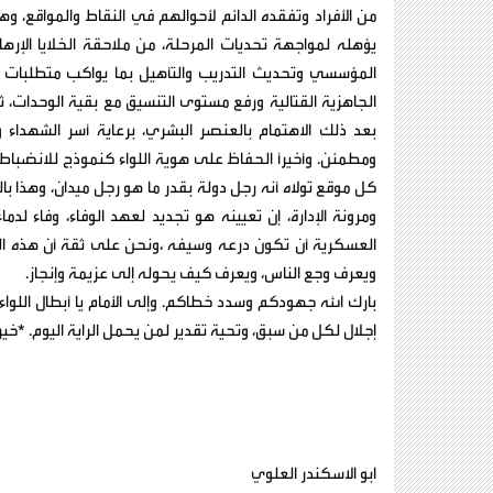
من الأفراد وتفقده الدائم لأحوالهم في النقاط والمواقع، وهذا 
يؤهله لمواجهة تحديات المرحلة، من ملاحقة الخلايا الإره
المؤسسي وتحديث التدريب والتأهيل بما يواكب متطلبات المع
الجاهزية القتالية ورفع مستوى التنسيق مع بقية الوحدات، ث
بعد ذلك الاهتمام بالعنصر البشري، برعاية أسر الشهداء 
ومطمئن. وأخيراً الحفاظ على هوية اللواء كنموذج للانضباط 
كل موقع تولاه أنه رجل دولة بقدر ما هو رجل ميدان، وهذا بالض
ومرونة الإدارة، إن تعيينه هو تجديد لعهد الوفاء، وفاء ل
العسكرية أن تكون درعه وسيفه ،ونحن على ثقة أن هذه المر
ويعرف وجع الناس، ويعرف كيف يحوله إلى عزيمة وإنجاز.
بارك الله جهودكم وسدد خطاكم. وإلى الأمام يا أبطال اللوا
إجلال لكل من سبق، وتحية تقدير لمن يحمل الراية اليوم. *خ
ابو الاسكندر العلوي