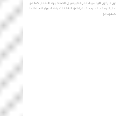
ين لا يكون للود سبيلاً، فمن الطبيعي إن الضغط يولد الانفجار، كما هو
لحال اليوم في الجنوب لقد تم إطلاق الإشارة الضوئية الحمراء التي أعلنها
لمبعوث الخ