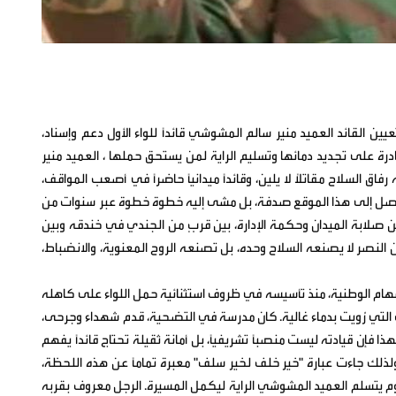
 القائد العميد منير سالم المشوشي قائداً للواء الأول دعم وإسناد،
درة على تجديد دمائها وتسليم الراية لمن يستحق حملها ، العميد منير
 السلاح مقاتلاً لا يلين، وقائداً ميدانياً حاضراً في أصعب المواقف،
ً. لم يصل إلى هذا الموقع صدفة، بل مشى إليه خطوة خطوة عبر سنوات من
ين صلابة الميدان وحكمة الإدارة، بين قربٍ من الجندي في خندقه وبين
النصر لا يصنعه السلاح وحده، بل تصنعه الروح المعنوية، والانضباط،
لمهام الوطنية، منذ تأسيسه في ظروف استثنائية حمل اللواء على كاهله
 التي رُويت بدماء غالية. كان مدرسة في التضحية، قدم شهداء وجرحى،
 فإن قيادته ليست منصباً تشريفياً، بل أمانة ثقيلة تحتاج قائداً يفهم
لك جاءت عبارة "خير خلف لخير سلف" معبرة تماماً عن هذه اللحظة،
وم يتسلم العميد المشوشي الراية ليكمل المسيرة. الرجل معروف بقربه