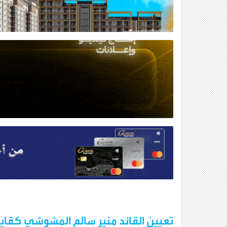
تعيين القائد منير سالم المشوشي كقايد