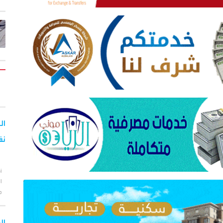
نف
أ
ا
م
ال