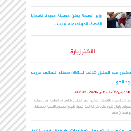
وزير الصحة يعلن حصيلة جديدة لضحايا
القصف الحو.ثي على مأرب ...
الأكثر زيارة
الدكتور عبد الجليل شائف لـBBC: أخطاء التحالف عززت
وذ الحو..
الخميس/06/أغسطس/2026 - 08:45 م
كد الأكاديمي والباحث الدكتور عبد الجليل شائف أن العلاقة بين جماعة
لحوثي وإيران تقوم على شراكة استراتيجية تتجاوز مفهوم التبعية المطلقة،
وضحاً أن طهر
حـ,ـوثيون: استهدفنا تحشيدات ضخمة في الثنية