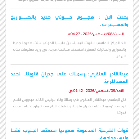
يحدث الان : هجـ,ـوم حـ,ـوثي جديد بالصـ,ـواريخ
والمسـ,ـيّرات .
السبت/08/أغسطس/2026 - 04:27 م
أفاد المركز الإعلامي للقوات اليمنية، بأن مليشيا الحوثي شنت هجوماً جديداً
بالصواريخ والطائرات المسيّرة استهدف محافظة مأرب، دون ورود معلومات حتى
الآن عن
عبدالقادر العنقري: رسمناك على جدران قلوبنا.. نجدد
العهد للرئ.
الأحد/09/أغسطس/2026 - 01:42 ص
قال الإعلامي عبدالقادر العنقري في رسالة وفاء للرئيس القائد عيدروس قاسم
الزبيدي: "رسمناك على جدران قلوبنا، ونقشتك الأيام في أعماق وجداننا؛ فأنت
قدوتنا
قوات الشرعية المدعومة سعودياً مهمتها الجنوب فقط
وليس مواجهة .