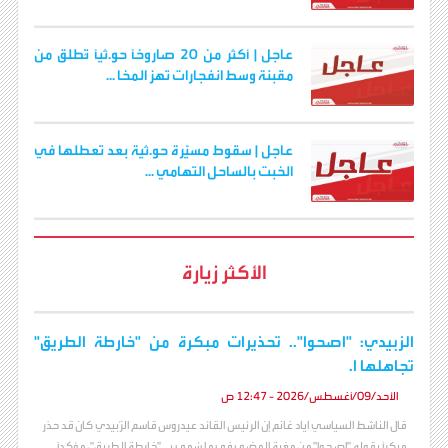
عاجل | أكثر من 20 صاروخًا حو.ثيًا تُطلق من
مقبنة وسط انفجارات تهز المخا ...
عاجل | سقوط مسيّرة حو.ثية بعد تعطلها في
الخبت بالساحل التهامي ...
الأكثر زيارة
الزبيدي: "اصحوا".. تحذيرات مبكرة من "خارطة الطريق"
تجاهلها ا.
الأحد/09/أغسطس/2026 - 12:47 ص
قال الناشط السياسي اياد غانم إن الرئيس القائد عيدروس قاسم الزُبيدي كان قد حذر
مبكراً بقوله "اصحوا" من مغبة المضي في ما سُمي بـ "خارطة الطريق"، مؤكداً