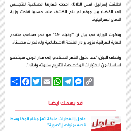
أطلقت إسرائيل، أمس الثلاثاء، أحدث أقمارها الصناعية للتجسس
إلى الفضاء من موقع لم يتم الكشف عنه، حسبما أفادت وزارة
الدفاع الإسرائيلية.
وذكرت الوزارة في بيان أن "أوفيك 19" هو قمر صناعي متقدم
للغاية للمراقبة مزود برادار الفتحة الاصطناعية وله قدرات محسنة.
وأضاف البيان: "عند دخول القمر الصناعي إلى مدار الأرض، سيخضع
لسلسلة من الاختبارات المخصصة لتقييم سلامته وأدائه".
C
M
T
W
E
T
F
ا
o
e
e
h
m
w
a
ن
p
s
l
a
a
i
c
ش
y
s
e
t
i
t
e
ر
b
t
l
s
g
e
L
قد يهمك ايضا
o
e
A
r
n
i
o
r
p
a
g
n
k
p
m
e
k
r
عاجل | انفجارات عنيفة تهز ميناء المخا وسط
قصف متواصل"صورة" ...