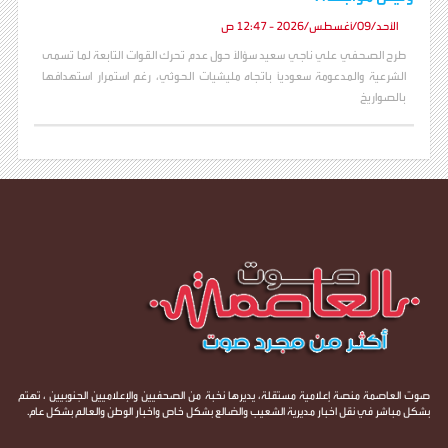
الأحد/09/أغسطس/2026 - 12:47 ص
طرح الصحفي علي ناجي سعيد سؤالاً حول عدم تحرك القوات التابعة لما تسمى
الشرعية والمدعومة سعودياً باتجاه مليشيات الحوثي، رغم استمرار استهدافها
بالصواريخ
صوت العاصمة منصة إعلامية مستقلة، يديرها نخبة من الصحفيين والإعلاميين الجنوبيين ، تهتم
بشكل مباشر في نقل اخبار مديرية الشعيب والضالع بشكل خاص واخبار الوطن والعالم بشكل عام.