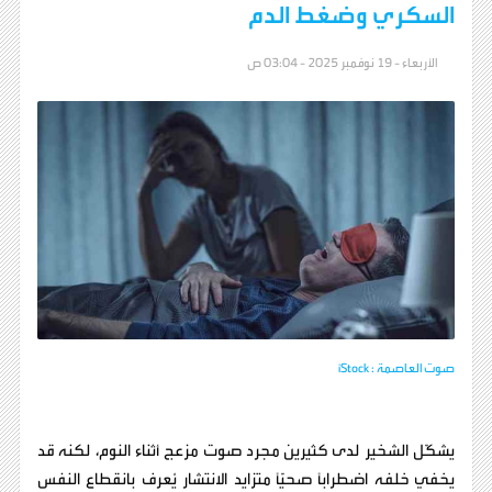
السكري وضغط الدم
الأربعاء - 19 نوفمبر 2025 - 03:04 ص
صوت العاصمة : iStock
يشكّل الشخير لدى كثيرين مجرد صوت مزعج أثناء النوم، لكنه قد
يخفي خلفه اضطرابًا صحيًّا متزايد الانتشار يُعرف بانقطاع النفس