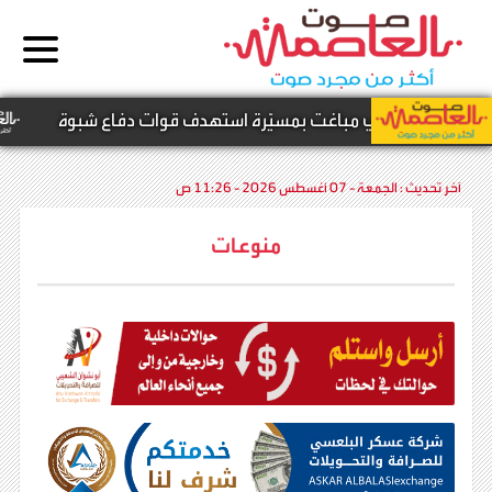
جوم حو.ثي مباغت بمسيّرة استهدف قوات دفاع شبوة
آخر تحديث :
الجمعة - 07 أغسطس 2026 - 11:26 ص
منوعات