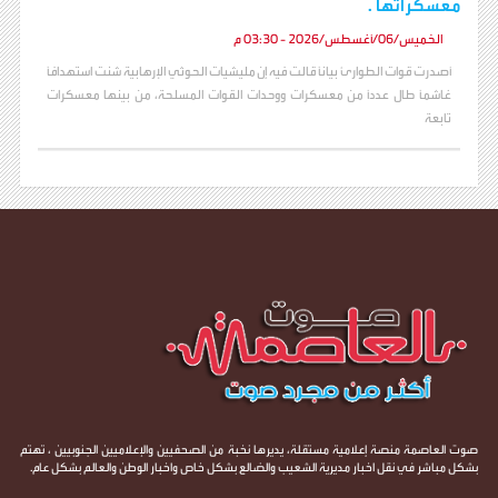
معسكراتها .
الخميس/06/أغسطس/2026 - 03:30 م
أصدرت قوات الطوارئ بياناً قالت فيه إن مليشيات الحوثي الإرهابية شنت استهدافاً
غاشماً طال عدداً من معسكرات ووحدات القوات المسلحة، من بينها معسكرات
تابعة
صوت العاصمة منصة إعلامية مستقلة، يديرها نخبة من الصحفيين والإعلاميين الجنوبيين ، تهتم
بشكل مباشر في نقل اخبار مديرية الشعيب والضالع بشكل خاص واخبار الوطن والعالم بشكل عام.