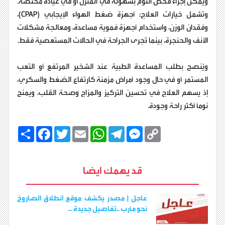
ويمكن إجراء فحص النوم بسهولة في المنزل أو في عيادة مختصة.
وتشمل خيارات العلاج: أجهزة ضغط الهواء الإيجابي (CPAP)،
وفقدان الوزن، واستخدام أجهزة فموية مساعدة، ومعالجة مشكلات
الأنف والحنجرة، بينما تُجرى الجراحة في الحالات المستعصية فقط.
ويُنصح بطلب المساعدة الطبية عند الشخير المرتفع أو التعب
المستمر أو في حال وجود أمراض مزمنة كارتفاع الضغط والسكري،
إذ يسهم العلاج في تحسين التركيز والمزاج وصحة القلب، ويمنح
نومًا أكثر راحة وجودة.
C
M
T
W
E
T
F
ا
o
e
e
h
m
w
a
ن
p
s
l
a
a
i
c
ش
y
s
e
t
i
t
e
ر
b
t
l
s
g
e
L
قد يهمك ايضا
o
e
A
r
n
i
o
r
p
a
g
n
k
p
m
e
k
r
عاجل | مصدر يكشف موقع انطلاق الصاروخ
نحو مأرب ..تفاصيل جديدة ...