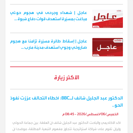
عاجل | شهداء وجرحى في هجوم حو.ثي
مباغت بمسيّرة استهدف قوات دفاع شبوة ...
عاجل | إسقاط طائرة مسيّرة تزامنًا مع هجوم
صاروخي وجوي استهدف مدينة مأرب ...
الأكثر زيارة
الدكتور عبد الجليل شائف لـBBC: أخطاء التحالف عززت نفوذ
الحو..
الخميس/06/أغسطس/2026 - 08:45 م
أكد الأكاديمي والباحث الدكتور عبد الجليل شائف أن العلاقة بين جماعة الحوثي
وإيران تقوم على شراكة استراتيجية تتجاوز مفهوم التبعية المطلقة، موضحاً أن