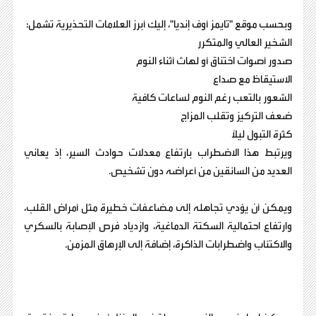
وبحسب موقع "تايمز أوف إنديا"، إليك أبرز العلامات التحذيرية تشمل:
الشخير العالي والمتكرر
صدور أصوات اختناق أو لهاث أثناء النوم
الاستيقاظ مع صداع
الشعور بالتعب رغم النوم لساعات كافية
ضعف التركيز وتقلب المزاج
كثرة التبول ليلًا
ويرتبط هذا الاضطراب بارتفاع معدلات حوادث السير، إذ يعاني
العديد من السائقين من أعراضه دون تشخيص.
ويمكن أن يؤدي تجاهله إلى مضاعفات خطيرة مثل أمراض القلب،
وارتفاع احتمالية السكتة الدماغية، وازدياد فرص الإصابة بالسكري
والاكتئاب واضطرابات الذاكرة، إضافة إلى الإرهاق المزمن.