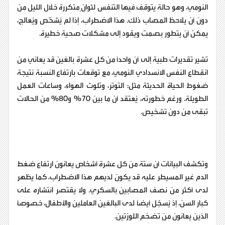
النومي، وهو حالة يتوقف فيها التنفس لثوانٍ متكررة خلال الليل من
دون أن يلاحظ المصاب ذلك. هذا الاضطراب، إذا لم يُشخّص ويُعالج،
يمكن أن يتطور بصمت ويقود إلى مشكلات صحية خطيرة.
تشير تقديرات طبية إلى أن واحدًا من كل عشرة بالغين قد يعاني من
انقطاع النفس الانسدادي النومي، مع توقعات بارتفاع النسبة نتيجة
ضغوط الحياة الحديثة مثل: التوتر، وتلوث الهواء، وساعات العمل
الطويلة. ورغم خطورته، يُعتقد أن ما بين 70% و80% من الحالات
تبقى من دون تشخيص.
وتكشف البيانات أن ستة من كل عشرة أشخاص يعانون ارتفاع ضغط
الدم غير المسيطر عليه قد يكون لديهم هذا الاضطراب، كما يظهر
لدى أكثر من نصف المصابين بالسكري. ولا يقتصر انتشاره على
كبار السن، إذ يُسجَّل أيضًا لدى البالغين العاملين والأطفال، خصوصًا
الذين يعانون من تضخم اللوزتين.