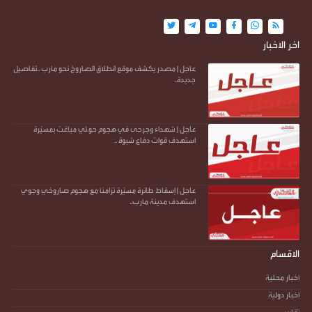
اخر الاخبار
عاجل | مصدر يكشف موقع انطلاق الصاروخ نحو مأرب ..تفاصيل
جديدة..
عاجل | شهداء وجرحى في هجوم حو.ثي مباغت بمسيّرة
استهدف قوات دفاع شبوة ..
عاجل | إسقاط طائرة مسيّرة تزامنًا مع هجوم صاروخي وجوي
استهدف مدينة مأرب..
الاقسام
أخبار محلية
أخبار دولية