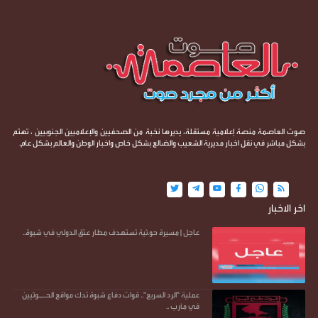
صوت العاصمة منصة إعلامية مستقلة، يديرها نخبة من الصحفيين والإعلاميين الجنوبيين ، تهتم
بشكل مباشر في نقل اخبار مديرية الشعيب والضالع بشكل خاص واخبار الوطن والعالم بشكل عام.
اخر الاخبار
عاجل | مسيرة حو.ثية تستهدف مطار عتق الدولي في شبوة..
عملية "الرد السريع".. قوات دفاع شبوة تدك مواقع الحـ,ـوثيين
في مأرب ..