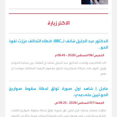
الأكثر زيارة
الدكتور عبد الجليل شائف لـBBC: أخطاء التحالف عززت نفوذ
الحو..
الخميس/06/أغسطس/2026 - 08:45 م
أكد الأكاديمي والباحث الدكتور عبد الجليل شائف أن العلاقة بين جماعة الحوثي
وإيران تقوم على شراكة استراتيجية تتجاوز مفهوم التبعية المطلقة، موضحاً أن
طهر
عاجل | شاهد أول صورة توثق لحظة سقوط صواريخ
الحو.ثيين على مدي.
الجمعة/07/أغسطس/2026 - 09:25 ص
تداولت مصادر محلية، قبل قليل، أول صورة تُوثق لحظة سقوط صواريخ أُطلقت
باتجاه مدينة مأرب، في هجوم نُسب إلى مليشيا الحوثي، وسط حالة من الخوف