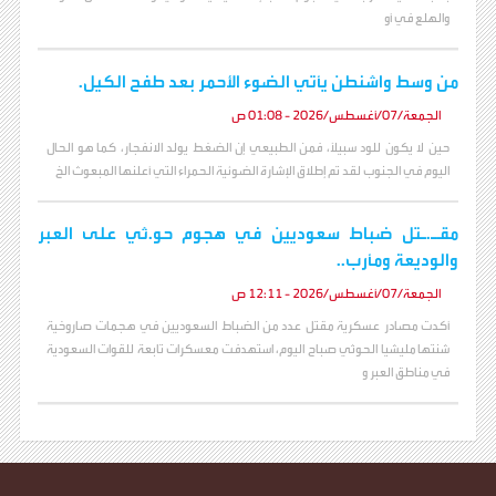
والهلع في أو
من وسط واشنطن يأتي الضوء الأحمر بعد طفح الكيل.
الجمعة/07/أغسطس/2026 - 01:08 ص
حين لا يكون للود سبيلاً، فمن الطبيعي إن الضغط يولد الانفجار، كما هو الحال
اليوم في الجنوب لقد تم إطلاق الإشارة الضوئية الحمراء التي أعلنها المبعوث الخ
مقـ.ـتل ضباط سعوديين في هجوم حو.ثي على العبر
والوديعة ومأرب..
الجمعة/07/أغسطس/2026 - 12:11 ص
أكدت مصادر عسكرية مقتل عدد من الضباط السعوديين في هجمات صاروخية
شنتها مليشيا الحوثي صباح اليوم، استهدفت معسكرات تابعة للقوات السعودية
في مناطق العبر و