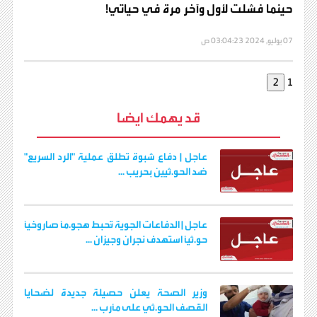
حينما فشلت لأول وآخر مرة في حياتي!
07 يوليو, 2024 03:04:23 ص
1
قد يهمك ايضا
عاجل | دفاع شبوة تطلق عملية "الرد السريع"
ضد الحو.ثيين بحريب ...
عاجل | الدفاعات الجوية تُحبط هجو.مًا صاروخيًا
حو.ثيًا استهدف نجران وجيزان ...
وزير الصحة يعلن حصيلة جديدة لضحايا
القصف الحو.ثي على مأرب ...