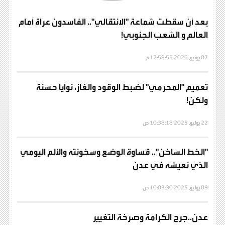
بعد أن سقطت شماعة "الانتقالي".. الفاسدون عراة أمام
العالم و الشعب الجنوبي!
07 يونيو, 2026 12:58:55 م
تعميم "المحرمي" لضبط الوقود والغاز، نوايا حسنة
ولكن!
22 يوليو, 2025 10:38:18 ص
"الخط الساخن".. قساوة الوضع وسخونته والألم اليومي
الذي نعيشه في عدن
09 يوليو, 2025 10:03:30 ص
عدن..جرح الكرامة وصرخة التغيير