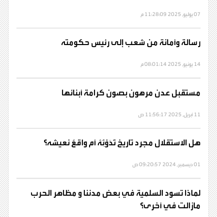
07 يوليو, 2025 11:28:09 م
رسالة وأمانة من شعب إلى رئيس حكومته
14 يونيو, 2025 08:01:14 م
مستقبل عدن مرهون بصون كرامة أبنائها
11 أبريل, 2025 11:56:17 ص
هل الاستقلال مجرد تاريخ نُدَوِّنَهُ أم واقعٌ نعيشه؟
01 ديسمبر, 2024 09:20:57 ص
لماذا تسود السلمية في بعض مدننا و مظاهر الحرب
مازالت في أخرى؟