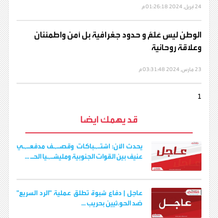
24 أبريل, 2024 01:26:18 م
الوطن ليس عَلَمٌ و حدود جغرافية بل أمن واطمئنان
وعلاقة روحانية
23 مارس, 2024 03:31:48 م
1
قد يهمك ايضا
يحدث الآن: اشتـ,ـباكات وقصـ,ـف مدفعـ,ـي
عنيف بين القوات الجنوبية ومليشـ,ـيا الحـ ...
عاجل | دفاع شبوة تطلق عملية "الرد السريع"
ضد الحو.ثيين بحريب ...