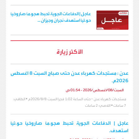
عاجل | الدفاعات الجوية تُحبط هجو.مًا صاروخيًا
حو.ثيًا استهدف نجران وجيزان ...
الأكثر زيارة
عدن : مستجدات كهرباء عدن حتى صباح السبت 8 اغسطس
2026م.
السبت/08/أغسطس/2026 - 01:54 ص
مستجدات كهرباء عدن – حتى الساعة 1:02 فجرا السبت 2026/8/8م ▪️ الطافي:
7 ساعات ▪️ اللاصي: 2 ساعات
عاجل | الدفاعات الجوية تُحبط هجو.مًا صاروخيًا حو.ثيًا
استهدف.