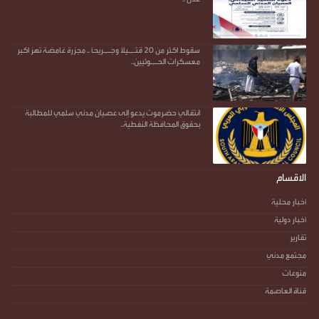
سقوط اكثر من 20 قتـ,ـيلاً وجـ,ـريحاً .. مجزرة غامضة تهز اكبر
معسكرات الحـ,ـوثيين..
انتقالي حضرموت يدعو إلى عصيان مدني سلمي للمطالبة
بحقوق المحافظة النفطية..
الاقسام
أخبار محلية
أخبار دولية
تقارير
مجتمع مدني
منوعات
قناة العاصمة