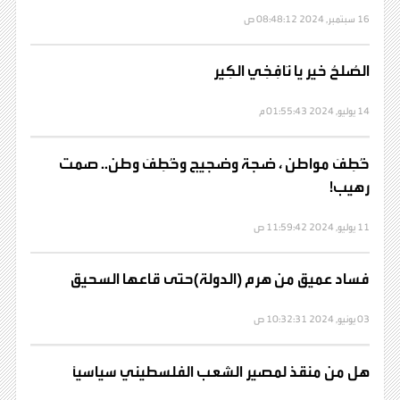
16 سبتمبر, 2024 08:48:12 ص
الصُلحُ خير يا نَافِخِي الكِير
14 يوليو, 2024 01:55:43 م
خُطِفَ مواطن ، ضجة وضجيج وخُطِفَ وطن.. صمت
رهيب!
11 يوليو, 2024 11:59:42 ص
فساد عميق من هرم (الدولة)حتى قاعها السحيق
03 يونيو, 2024 10:32:31 ص
هل من منقذ لمصير الشعب الفلسطيني سياسياً