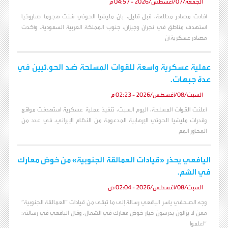
الجمعة/07/أغسطس/2026 - 04:57 م
أفادت مصادر مطلعة، قبل قليل، بأن مليشيا الحوثي شنت هجومًا صاروخيًا
استهدف مناطق في نجران وجيزان، جنوب المملكة العربية السعودية. وأكدت
مصادر عسكرية أن
عملية عسكرية واسعة للقوات المسلحة ضد الحو.ثيين في
عدة جبهات.
السبت/08/أغسطس/2026 - 02:23 م
أعلنت القوات المسلحة، اليوم السبت، تنفيذ عملية عسكرية استهدفت مواقع
وقدرات مليشيا الحوثي الإرهابية المدعومة من النظام الإيراني، في عدد من
المحاور المم
اليافعي يحذر «قيادات العمالقة الجنوبية» من خوض معارك
في الشم.
السبت/08/أغسطس/2026 - 02:04 ص
وجه الصحفي ياسر اليافعي رسالة إلى ما تبقى من قيادات “العمالقة الجنوبية”
ممن لا يزالون يدرسون خيار خوض معارك في الشمال. وقال اليافعي في رسالته:
“اعلموا