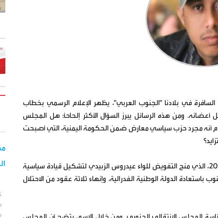
 السافرة في بلادنا "الجنوب العربي"، يظهر الإعلام الرسمي بخطاب
ضائه. ومن هذه الرسائل يبرز السؤال الأكثر إلحاحاً: هل المجلس
 أم أنه مجرد حزب سياسي معارض ضمن الحكومة اليمنية، التي أصبحت
زايد؟
مح
ال
للإجابة بدقة، نعود إلى (إعلان عدن التاريخي) في 4 مايو 2017، الذي منح التفويض للواء عيدروس الزبيدي لتشكيل قيادة سياسية
باستعادة الدولة الوطنية الفدرالية، وإنهاء ثلاثة عقود من الاحتلال
ت
م
ط
ة رئاسة المجلس الانتقالي الجنوبي. ومن خلال الاسم، يتضح أن المجلس