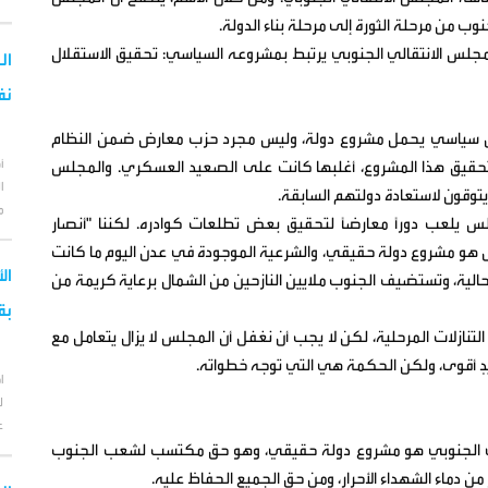
نوب من مرحلة الثورة إلى مرحلة بناء الدولة.
المجلس الانتقالي الجنوبي يرتبط بمشروعه السياسي: تحقيق الاستقلال
نف
كتل سياسي يحمل مشروع دولة، وليس مجرد حزب معارض ضمن النظام
أ
تحقيق هذا المشروع، أغلبها كانت على الصعيد العسكري. والمجلس
ا
يتوقون لاستعادة دولتهم السابقة.
م
س يلعب دوراً معارضاً لتحقيق بعض تطلعات كوادره. لكننا "أنصار
لس هو مشروع دولة حقيقي، والشرعية الموجودة في عدن اليوم ما كانت
ال
حالية، وتستضيف الجنوب ملايين النازحين من الشمال برعاية كريمة من
بق
لات المرحلية، لكن لا يجب أن نغفل أن المجلس لا يزال يتعامل مع
بيدٍ أقوى، ولكن الحكمة هي التي توجه خطواته.
ا
ل
ع
قالي الجنوبي هو مشروع دولة حقيقي، وهو حق مكتسب لشعب الجنوب
 دماء الشهداء الأحرار، ومن حق الجميع الحفاظ عليه.