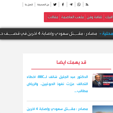
عن الصحيفة
إتصل بنا
افيك
ثقافة وفن
ملعب العاصمة
مقالات
مصادر : مقـ,ـتل سعودي وإصابة 4 آخرين في قصـ,ـف حـ,ـوثي استهدف معسكرات لقوات الطوارئ ودرع الوطن بالعبر وال
قد يهمك ايضا
الدكتور عبد الجليل شائف لـBBC: أخطاء
التحالف عززت نفوذ الحو.ثيين.. والرياض
مطالب ...
مصادر : مقـ,ـتل سعودي وإصابة 4 آخرين