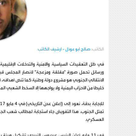
الكاتب:
صالح ابو عوذل
- ارشيف الكاتب
في ظل التعقيدات السياسية والأمنية والتدخلات الإقليمية
ورسائل تحمل صورة "مقلقة ومزعجة" لأنصار المجلس قبل أع
الانتقالي الجنوبي هو مشروع دولة وطنية كما تنص أهدافه،
خليطاً من الأحزاب اليمنية ولا يواجهها إلا السخط الشعبي المت
تمثل الجنوب. هذا التفويض جاء استجابة لمطالب شعب الجنوب 
العسكري.
في 11 مايو، أعلن الرئيس عيدروس الزبيدي تشكيل هيئ