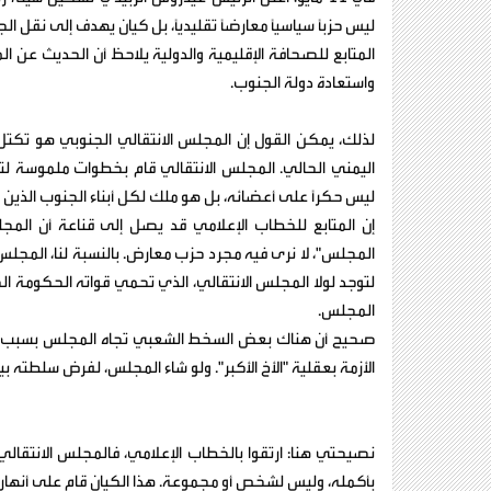
ليس حزباً سياسياً معارضاً تقليدياً، بل كيان يهدف إلى نقل الج
المتابع للصحافة الإقليمية والدولية يلاحظ أن الحديث عن 
واستعادة دولة الجنوب.
لذلك، يمكن القول إن المجلس الانتقالي الجنوبي هو ت
اليمني الحالي. المجلس الانتقالي قام بخطوات ملموسة ل
ليس حكراً على أعضائه، بل هو ملك لكل أبناء الجنوب الذين 
إن المتابع للخطاب الإعلامي قد يصل إلى قناعة أن المجل
المجلس"، لا نرى فيه مجرد حزب معارض. بالنسبة لنا، المج
لتوجد لولا المجلس الانتقالي، الذي تحمي قواته الحكومة ال
المجلس.
صحيح أن هناك بعض السخط الشعبي تجاه المجلس بسبب التناز
الأزمة بعقلية "الأخ الأكبر". ولو شاء المجلس، لفرض سلطته 
نصيحتي هنا: ارتقوا بالخطاب الإعلامي، فالمجلس الانت
بأكمله، وليس لشخص أو مجموعة. هذا الكيان قام على أنهار من