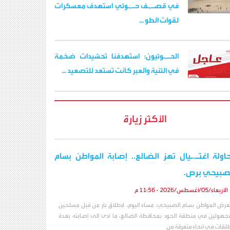
في قصـ,ـف حـ,ـوثي استهدف معسكرات
لقوات الطو ...
الحـ,ـوثيون: استهدفنا تحشيدات ضخمة
في الثنية والعبر كانت تستعد للتصعيد ...
الأكثر زيارة
اولة اغتـ.ـيال تهز الضالع.. إصابة المواطن بسام
صبيحي برص.
الأربعاء/05/أغسطس/2026 - 11:56 م
عرض المواطن بسام الصبيحي، مساء اليوم، لإطلاق نار من قبل مسلحين
جهولين في منطقة الحود بمحافظة الضالع، ما أدى إلى إصابته بعدة
لقات في أنحاء متفرقة من