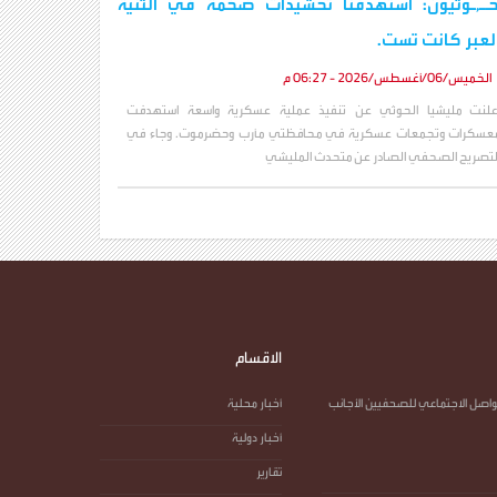
حـ,ـوثيون: استهدفنا تحشيدات ضخمة في الثنية
لعبر كانت تست.
الخميس/06/أغسطس/2026 - 06:27 م
علنت مليشيا الحوثي عن تنفيذ عملية عسكرية واسعة استهدفت
عسكرات وتجمعات عسكرية في محافظتي مأرب وحضرموت. وجاء في
لتصريح الصحفي الصادر عن متحدث المليشي
الاقسام
واصل الاجتماعي للصحفيين الأجانب
أخبار محلية
أخبار دولية
تقارير