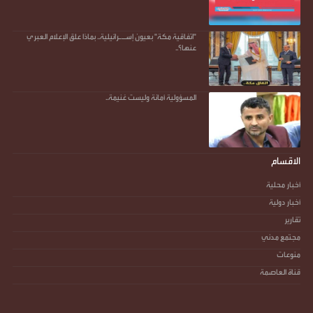
"اتفاقية مكة" بعيون إسـ.ـرائيلية.. بماذا علق الإعلام العبري
عنها؟..
المسؤولية أمانة وليست غنيمة..
الاقسام
أخبار محلية
أخبار دولية
تقارير
مجتمع مدني
منوعات
قناة العاصمة