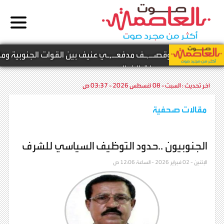
اشتـ,ـباكات وقصـ,ـف مدفعـ,ـي عنيف بين القوات الجنوبية ومليشـ,
بجبهات الضالع
آخر تحديث :
السبت - 08 أغسطس 2026 - 03:37 ص
مقالات صحفية
الجنوبيون ..حدود التوظيف السياسي للشرف
الإثنين - 02 فبراير 2026 - الساعة 12:06 ص