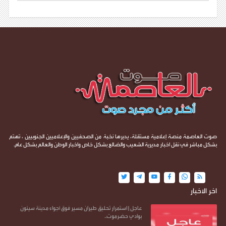
صوت العاصمة منصة إعلامية مستقلة، يديرها نخبة من الصحفيين والإعلاميين الجنوبيين ، تهتم
بشكل مباشر في نقل اخبار مديرية الشعيب والضالع بشكل خاص واخبار الوطن والعالم بشكل عام.
اخر الاخبار
عاجل | استمرار تحليق طيران مسير فوق أجواء مدينة سيئون
بوادي حضرموت..