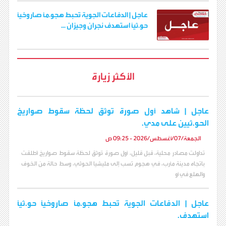
عاجل | الدفاعات الجوية تُحبط هجو.مًا صاروخيًا
حو.ثيًا استهدف نجران وجيزان ...
الأكثر زيارة
عاجل | شاهد أول صورة توثق لحظة سقوط صواريخ
الحو.ثيين على مدي.
الجمعة/07/أغسطس/2026 - 09:25 ص
تداولت مصادر محلية، قبل قليل، أول صورة تُوثق لحظة سقوط صواريخ أُطلقت
باتجاه مدينة مأرب، في هجوم نُسب إلى مليشيا الحوثي، وسط حالة من الخوف
والهلع في أو
عاجل | الدفاعات الجوية تُحبط هجو.مًا صاروخيًا حو.ثيًا
استهدف.