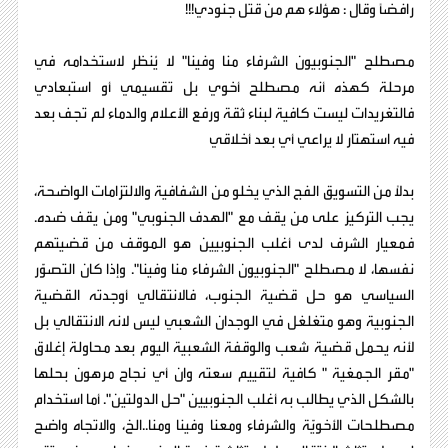
رافضًا وقال : هؤلاء هم من قتل جنودي!!!
مصطلح "الجنوبيون الشرفاء منا وفينا" لا يُنظر لاستخدامه في
مرحلة كهذه أنه مصطلح أخوي بل تقسيمي أو استبعادي
فالتغريدات ليست كافية لبناء ثقة ورفع الأعلام والدماء لم تجف بعد
فيه استهتار لا يراعي أي بعد أخلاقي
بدلاً من التسويق الفج الذي يخلو من الشفافية والالتزامات الواضحة،
يجب التركيز على من يقف مع "الهدف الجنوبي" ومن يقف ضده.
فمعيار الشرف لدى أغلب الجنوبيين هو الموقف من قضيتهم
نفسها، لا مصطلح "الجنوبيون الشرفاء منا وفينا". وإذا كان التصوّر
السياسي هو حل قضية الجنوب، فالانتقالي أوجدته القضية
الجنوبية وهو متغلغل في الوجدان الشعبي ليس لانه الانتقالي بل
لأنه يحمل قضية شعب والوقفة الشعبية اليوم بعد محاولة إغلاق
"مقر الجمغية " كافية لتقييم سعته وان أي نجاح مرهون بحلها
بالشكل الذي يطالب به أغلب الجنوبيين "حل الدولتين". أما استخدام
مصطلحات الأخويّة والشرفاء ومعنا وفينا ومنا..الخ، والاتجاه واضح