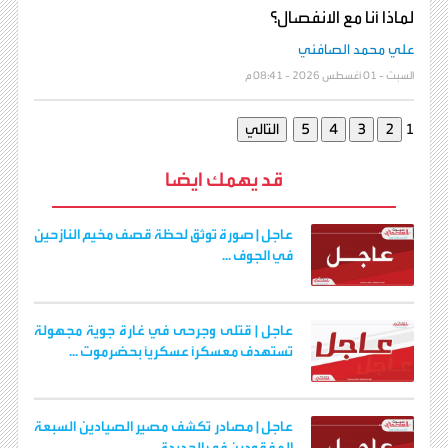
لماذا أنا مع الانفصال؟
علي محمد الصافئي
السبت - 01 أغسطس 2026 - 08:41 م
1
قد يهمك ايضا
عاجل | صورة توثق لحظة قصف مخيم النازحين
في الجوف ...
عاجل | قتلى وجرحى في غارة جوية مجهولة
تستهدف معسكرًا عسكريًا بحضرموت ...
عاجل | مصادر تكشف مصير الصيادين السبعة
المفقودين في الحديدة ...