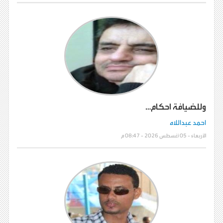
وللضيافة احكام…
احمد عبداللاه
الأربعاء - 05 أغسطس 2026 - 08:47 م