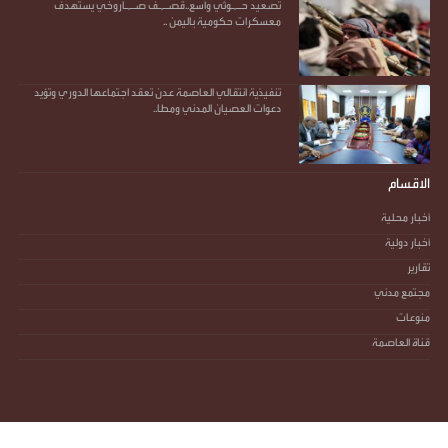
تصعيد حـ,ـوثي واسع..قصـ,ـف صـ,ـاروخي يستهدف
معسكرات حكومية باليمن ..
تنفيذية انتقالي العاصمة عدن تعقد اجتماعها الدوري وتؤيد
دعوات العصيان المدني ومطا..
الاقسام
أخبار محلية
أخبار دولية
تقارير
مجتمع مدني
منوعات
قناة العاصمة
جميع الحقوق محفوظة ©
2026
@ - صوت العاصمة - أكثر من مجرد صوت