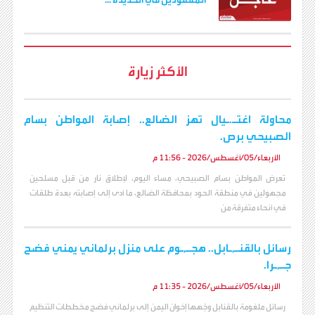
الأكثر زيارة
محاولة اغتـ.ـيال تهز الضالع.. إصابة المواطن بسام
الصبيحي برص.
الأربعاء/05/أغسطس/2026 - 11:56 م
تعرض المواطن بسام الصبيحي، مساء اليوم، لإطلاق نار من قبل مسلحين
مجهولين في منطقة الحود بمحافظة الضالع، ما أدى إلى إصابته بعدة طلقات
في أنحاء متفرقة من
رسائل بالقنـ,ـابل.. هجـ,ـوم على منزل برلماني يمني فضح
جـ,ـرا.
الأربعاء/05/أغسطس/2026 - 11:35 م
رسائل ملغومة بالقنابل وجّهها إخوان اليمن إلى برلماني فضح مخططات التنظيم